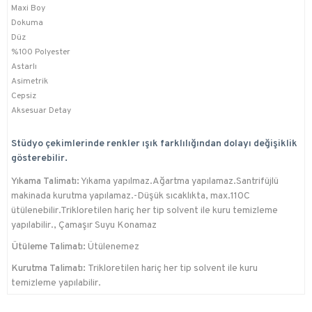
Maxi Boy
Dokuma
Düz
%100 Polyester
Astarlı
Asimetrik
Cepsiz
Aksesuar Detay
Stüdyo çekimlerinde renkler ışık farklılığından dolayı değişiklik
gösterebilir.
Yıkama Talimatı:
Yıkama yapılmaz.Ağartma yapılamaz.Santrifüjlü
makinada kurutma yapılamaz.-Düşük sıcaklıkta, max.110C
ütülenebilir.Trikloretilen hariç her tip solvent ile kuru temizleme
yapılabilir., Çamaşır Suyu Konamaz
Ütüleme Talimatı:
Ütülenemez
Kurutma Talimatı:
Trikloretilen hariç her tip solvent ile kuru
temizleme yapılabilir.