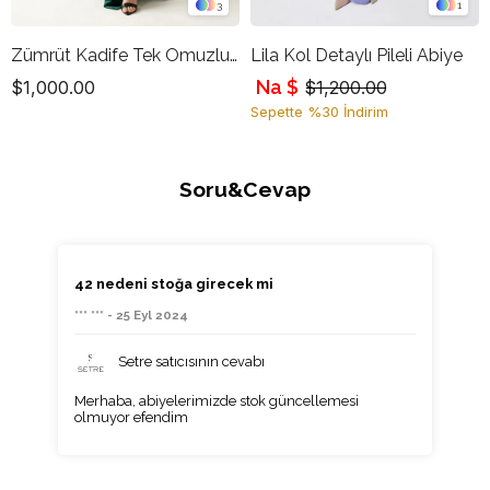
3
1
Zümrüt Kadife Tek Omuzlu Drapeli Uzun Abiye Elbise
Lila Kol Detaylı Pileli Abiye
Na $
$1,000.00
$1,200.00
Sepette %30 İndirim
Soru&Cevap
42 nedeni stoğa girecek mi
*** *** - 25 Eyl 2024
Setre satıcısının cevabı
Merhaba, abiyelerimizde stok güncellemesi
olmuyor efendim