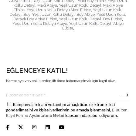
Abiye Elbise
,
Yeşil Uzun Kollu Detaylı Maxi Boy Elbise
,
Yeşil Uzun
Kollu Detaylı Maxi Abiye
,
Yeşil Uzun Kollu Detaylı Maxi Abiye
Elbise
,
Yeşil Uzun Kollu Detaylı Maxi Elbise
,
Yeşil Uzun Kollu
Detaylı Boy
,
Yeşil Uzun Kollu Detaylı Boy Abiye
,
Yeşil Uzun Kollu
Detaylı Boy Abiye Elbise
,
Yeşil Uzun Kollu Detaylı Boy Elbise
,
Yeşil Uzun Kollu Detaylı Abiye
,
Yeşil Uzun Kollu Detaylı Abiye
Elbise
,
EĞLENCEYE KATIL!
Kampanya ve yeniliklerden ilk önce haberdar olmak için kayıt olun
Kampanya, reklam ve tanıtım amaçlı ticari elektronik ileti
gönderilmesini ve kişisel verilerimin bu amaçla işlenmesini,
E-Bülten
Aydınlatma Metni
Kayıt Formu
kapsamında kabul ediyorum.