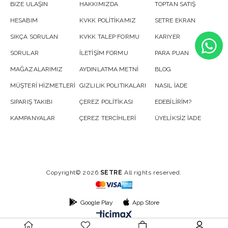
BIZE ULAŞIN
HAKKIMIZDA
TOPTAN SATIŞ
HESABIM
KVKK POLİTİKAMIZ
SETRE EKRAN
SIKÇA SORULAN
KVKK TALEP FORMU
KARIYER
SORULAR
İLETİŞİM FORMU
PARA PUAN
MAĞAZALARIMIZ
AYDINLATMA METNİ
BLOG
MÜŞTERİ HİZMETLERİ
GIZLILIK POLITIKALARI
NASIL İADE
SIPARIŞ TAKIBI
ÇEREZ POLİTİKASI
EDEBİLİRİM?
KAMPANYALAR
ÇEREZ TERCİHLERİ
ÜYELİKSİZ İADE
Copyright© 2026
SETRE
All rights reserved.
Google Play
App Store