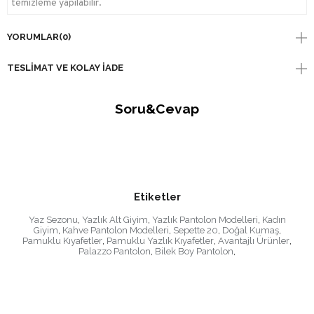
temizleme yapılabilir.
YORUMLAR
(0)
TESLIMAT VE KOLAY İADE
Soru&Cevap
Etiketler
Yaz Sezonu
,
Yazlık Alt Giyim
,
Yazlık Pantolon Modelleri
,
Kadın
Giyim
,
Kahve Pantolon Modelleri
,
Sepette 20
,
Doğal Kumaş
,
Pamuklu Kıyafetler
,
Pamuklu Yazlık Kıyafetler
,
Avantajlı Ürünler
,
Palazzo Pantolon
,
Bilek Boy Pantolon
,