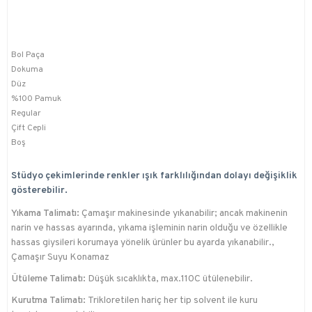
Bol Paça
Dokuma
Düz
%100 Pamuk
Regular
Çift Cepli
Boş
Stüdyo çekimlerinde renkler ışık farklılığından dolayı değişiklik
gösterebilir.
Yıkama Talimatı:
Çamaşır makinesinde yıkanabilir; ancak makinenin
narin ve hassas ayarında, yıkama işleminin narin olduğu ve özellikle
hassas giysileri korumaya yönelik ürünler bu ayarda yıkanabilir.,
Çamaşır Suyu Konamaz
Ütüleme Talimatı:
Düşük sıcaklıkta, max.110C ütülenebilir.
Kurutma Talimatı:
Trikloretilen hariç her tip solvent ile kuru