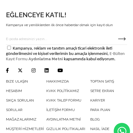
EĞLENCEYE KATIL!
Kampanya ve yeniliklerden ilk önce haberdar olmak için kayıt olun
Kampanya, reklam ve tanıtım amaçlı ticari elektronik ileti
gönderilmesini ve kişisel verilerimin bu amaçla işlenmesini,
E-Bülten
Aydınlatma Metni
Kayıt Formu
kapsamında kabul ediyorum.
BIZE ULAŞIN
HAKKIMIZDA
TOPTAN SATIŞ
HESABIM
KVKK POLİTİKAMIZ
SETRE EKRAN
SIKÇA SORULAN
KVKK TALEP FORMU
KARIYER
SORULAR
İLETİŞİM FORMU
PARA PUAN
MAĞAZALARIMIZ
AYDINLATMA METNİ
BLOG
MÜŞTERİ HİZMETLERİ
GIZLILIK POLITIKALARI
NASIL İADE