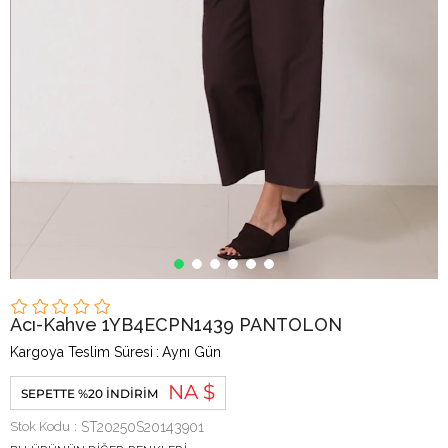
Acı-Kahve 1YB4ECPN1439 PANTOLON
Kargoya Teslim Süresi
:
Aynı Gün
NA $
SEPETTE %20 İNDIRIM
Stok Kodu
ST20250S20143901