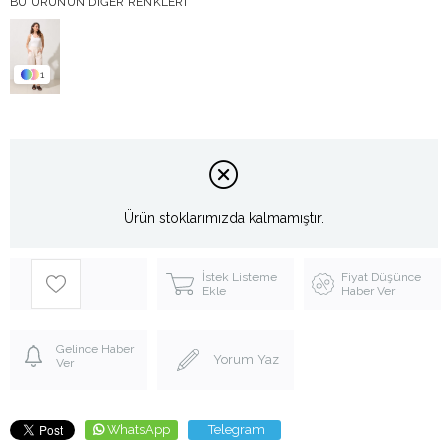
BU ÜRÜNÜN DIĞER RENKLERI
1
Ürün stoklarımızda kalmamıştır.
İstek Listeme
Fiyat Düşünce
Ekle
Haber Ver
Gelince Haber
Yorum Yaz
Ver
WhatsApp
Telegram