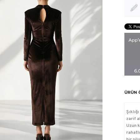
ÜRÜN 
Şıklığ
zarif 
Uzun k
rahatl
bir si