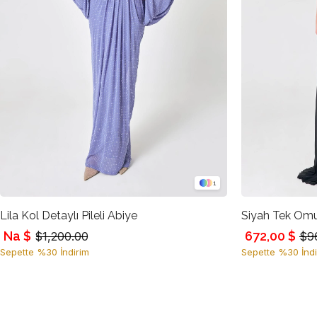
1
Lila Kol Detaylı Pileli Abiye
Na $
672,00 $
$1,200.00
$9
Sepette %30 İndirim
Sepette %30 İndi