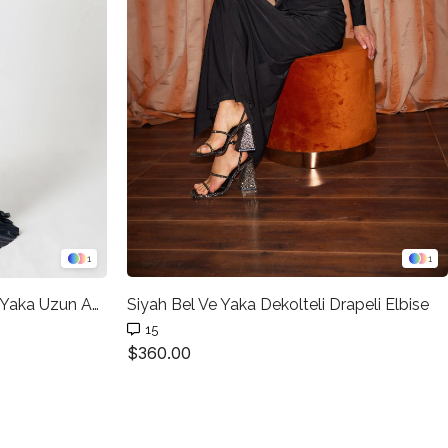
1
1
Siyah Kemer Ve Pile Detayı V Yaka Uzun Abiye
Siyah Bel Ve Yaka Dekolteli Drapeli Elbise
15
$360.00