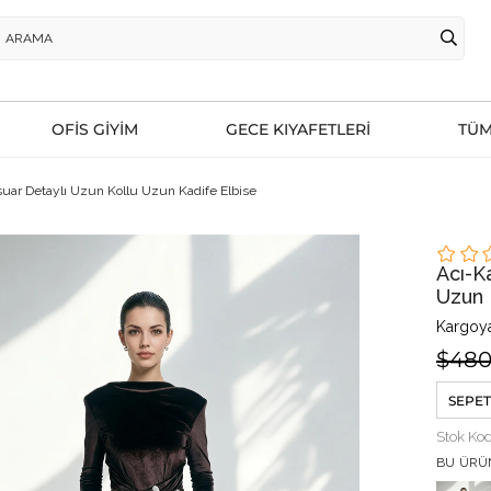
OFİS GİYİM
GECE KIYAFETLERİ
TÜM
uar Detaylı Uzun Kollu Uzun Kadife Elbise
Acı-K
Uzun 
Kargoya
$480
SEPET
Stok Ko
BU ÜRÜ