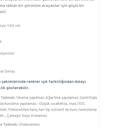
ma iddialı bir görünüm arayanlar için güçlü bir
tif.
oyu: 140 cm
a
olyester
ar Detay
 çekimlerinde renkler ışık farklılığından dolayı
lik gösterebilir.
Talimatı:
Yıkama yapılmaz.Ağartma yapılamaz.Santrifüjlü
da kurutma yapılamaz.-Düşük sıcaklıkta, max.110C
bilir.Trikloretilen hariç her tip solvent ile kuru temizleme
ilir., Çamaşır Suyu Konamaz
e Talimatı:
Ütülenemez