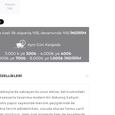
Yorum
Yaz
ÖZELLIKLERI
ı detaylarda saklayan bu uzun elbise, bel kısmındaki
aksesuarla tasarıma modern bir dokunuş katıyor.
ollu yapısı sayesinde mevsim geçişlerinde de
ıkla tercih edilebilirken, vücuda oturan formu zarif
luet oluşturur. Hem özel günlerde hem de davetlerde