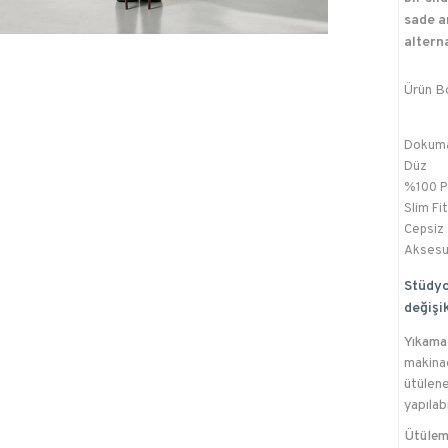
sade a
alterna
Ürün B
Dokum
Düz
%100 P
Slim Fit
Cepsiz
Aksesu
Stüdyo
değişik
Yıkama 
makina
ütülene
yapılab
Ütülem