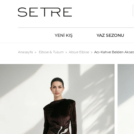
YENİ KIŞ
YAZ SEZONU
Anasayfa
Elbise & Tulum
Abiye Elbise
Acı-Kahve Belden Akses