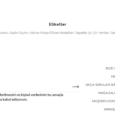
Etiketler
ezonu
,
Kadın Giyim
,
Kahve Abiye Elbise Modelleri
,
Sepette 30
,
En Yeniler
,
Ge
BIZE 
H
SIKÇA SORULAN S
MAĞAZALA
erilmesini ve kişisel verilerimin bu amaçla
 kabul ediyorum.
MÜŞTERİ HİZM
SIPARIŞ