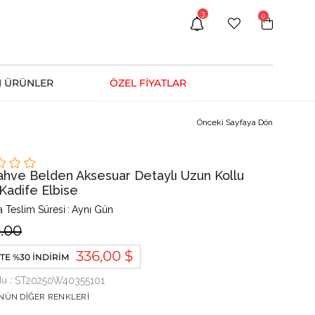
3
0
 ÜRÜNLER
ÖZEL FİYATLAR
Önceki Sayfaya Dön
ahve Belden Aksesuar Detaylı Uzun Kollu
Kadife Elbise
 Teslim Süresi
:
Aynı Gün
.00
336,00 $
TE %30 İNDIRIM
du
ST20250W40355101
NÜN DIĞER RENKLERI