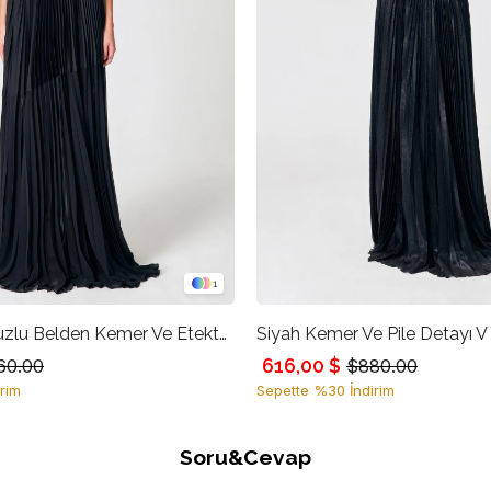
1
Siyah Tek Omuzlu Belden Kemer Ve Etekten Transparan Detaylı Abiye Elbise
616,00 $
60.00
$880.00
rim
Sepette %30 İndirim
Soru&Cevap