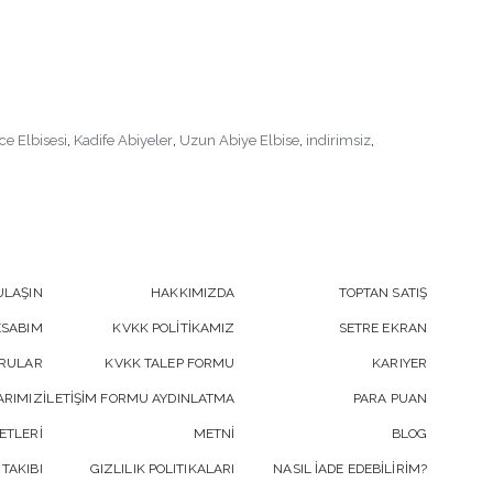
ce Elbisesi
,
Kadife Abiyeler
,
Uzun Abiye Elbise
,
indirimsiz
,
ULAŞIN
HAKKIMIZDA
TOPTAN SATIŞ
ESABIM
KVKK POLİTİKAMIZ
SETRE EKRAN
ORULAR
KVKK TALEP FORMU
KARIYER
RIMIZ
İLETİŞİM FORMU AYDINLATMA
PARA PUAN
ETLERİ
METNİ
BLOG
 TAKIBI
GIZLILIK POLITIKALARI
NASIL İADE EDEBİLİRİM?