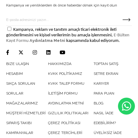
Kampanya ve yeniliklerden ilk önce haberdar olmak için kayıt olun
Kampanya, reklam ve tanıtım amaçlı ticari elektronik ileti
gönderilmesini ve kişisel verilerimin bu amaçla işlenmesini,
E-Bülten
Aydınlatma Metni
Kayıt Formu
kapsamında kabul ediyorum.
BIZE ULAŞIN
HAKKIMIZDA
TOPTAN SATIŞ
HESABIM
KVKK POLİTİKAMIZ
SETRE EKRAN
SIKÇA SORULAN
KVKK TALEP FORMU
KARIYER
SORULAR
İLETİŞİM FORMU
PARA PUAN
MAĞAZALARIMIZ
AYDINLATMA METNİ
BLOG
MÜŞTERİ HİZMETLERİ
GIZLILIK POLITIKALARI
NASIL İADE
SIPARIŞ TAKIBI
ÇEREZ POLİTİKASI
EDEBİLİRİM?
KAMPANYALAR
ÇEREZ TERCİHLERİ
ÜYELİKSİZ İADE