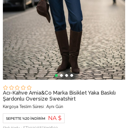
Acı-Kahve Amia&Co Marka Bisiklet Yaka Baskılı
Şardonlu Oversize Sweatshirt
Kargoya Teslim Süresi
:
Aynı Gün
NA $
SEPETTE %20 İNDIRIM
Stok Kodu
ST20250W7219602