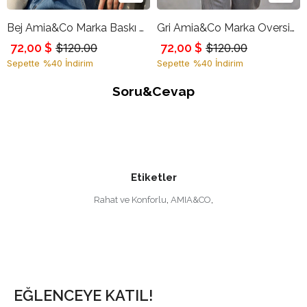
Bej Amia&Co Marka Baskı Detaylı Sweatshirt
Gri Amia&Co Marka Oversize Baskılı Sweatshirt
72,00 $
72,00 $
$120.00
$120.00
Sepette %40 İndirim
Sepette %40 İndirim
Soru&Cevap
Etiketler
Rahat ve Konforlu
,
AMIA&CO
,
EĞLENCEYE KATIL!