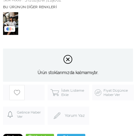
BU ÜRÜNÜN DIĞER RENKLERI
1
Ürün stoklarımızda kalmamıştır.
İstek Listeme
Fiyat Düşünce
Ekle
Haber Ver
Gelince Haber
Yorum Yaz
Ver