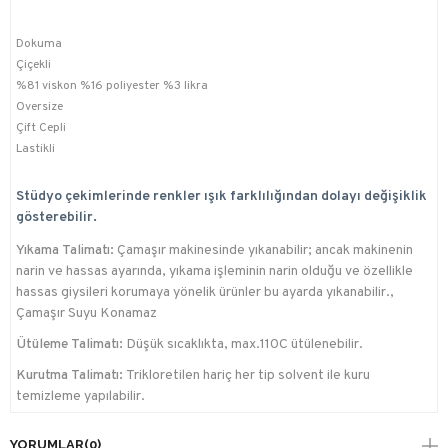
Dokuma
Çiçekli
%81 viskon %16 poliyester %3 likra
Oversize
Çift Cepli
Lastikli
Stüdyo çekimlerinde renkler ışık farklılığından dolayı değişiklik
gösterebilir.
Yıkama Talimatı:
Çamaşır makinesinde yıkanabilir; ancak makinenin
narin ve hassas ayarında, yıkama işleminin narin olduğu ve özellikle
hassas giysileri korumaya yönelik ürünler bu ayarda yıkanabilir.,
Çamaşır Suyu Konamaz
Ütüleme Talimatı:
Düşük sıcaklıkta, max.110C ütülenebilir.
Kurutma Talimatı:
Trikloretilen hariç her tip solvent ile kuru
temizleme yapılabilir.
YORUMLAR
(0)