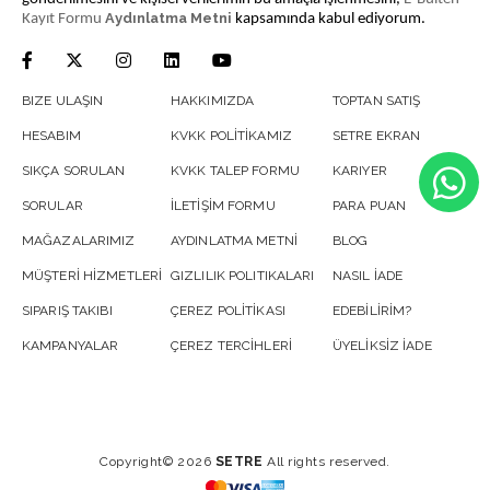
Aydınlatma Metni
Kayıt Formu
kapsamında kabul ediyorum.
BIZE ULAŞIN
HAKKIMIZDA
TOPTAN SATIŞ
HESABIM
KVKK POLİTİKAMIZ
SETRE EKRAN
SIKÇA SORULAN
KVKK TALEP FORMU
KARIYER
SORULAR
İLETİŞİM FORMU
PARA PUAN
MAĞAZALARIMIZ
AYDINLATMA METNİ
BLOG
MÜŞTERİ HİZMETLERİ
GIZLILIK POLITIKALARI
NASIL İADE
SIPARIŞ TAKIBI
ÇEREZ POLİTİKASI
EDEBİLİRİM?
KAMPANYALAR
ÇEREZ TERCİHLERİ
ÜYELİKSİZ İADE
Copyright© 2026
SETRE
All rights reserved.