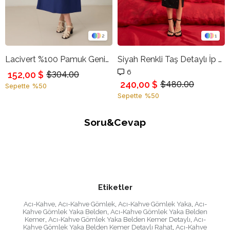
2
1
Lacivert %100 Pamuk Geniş Kalıp Kare Yaka Pamuklu Dikiş Detaylı Midi Boy Elbise
Siyah Renkli Taş Detaylı İp Askılı Yırtmaç Detaylı Geniş Kalıp Midi Boy Elbise
6
152,00 $
$304.00
240,00 $
$480.00
Sepette %50
Sepette %50
Soru&Cevap
Etiketler
Acı-Kahve
,
Acı-Kahve Gömlek
,
Acı-Kahve Gömlek Yaka
,
Acı-
Kahve Gömlek Yaka Belden
,
Acı-Kahve Gömlek Yaka Belden
Kemer
,
Acı-Kahve Gömlek Yaka Belden Kemer Detaylı
,
Acı-
Kahve Gömlek Yaka Belden Kemer Detaylı Rahat
,
Acı-Kahve