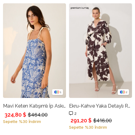
1
2
Mavi Keten Katışımlı İp Askılı Desenli Tam Kalıp Elbise
Ekru-Kahve Yaka Detaylı Rahat Kesim Desenli Elbise
2
324,80 $
$464.00
291,20 $
$416.00
Sepette %30 İndirim
Sepette %30 İndirim