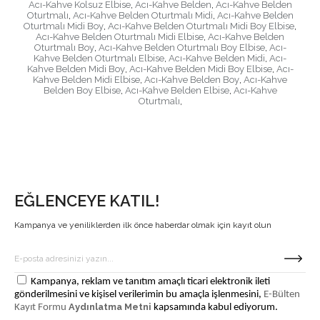
Acı-Kahve Kolsuz Elbise
,
Acı-Kahve Belden
,
Acı-Kahve Belden
Oturtmalı
,
Acı-Kahve Belden Oturtmalı Midi
,
Acı-Kahve Belden
Oturtmalı Midi Boy
,
Acı-Kahve Belden Oturtmalı Midi Boy Elbise
,
Acı-Kahve Belden Oturtmalı Midi Elbise
,
Acı-Kahve Belden
Oturtmalı Boy
,
Acı-Kahve Belden Oturtmalı Boy Elbise
,
Acı-
Kahve Belden Oturtmalı Elbise
,
Acı-Kahve Belden Midi
,
Acı-
Kahve Belden Midi Boy
,
Acı-Kahve Belden Midi Boy Elbise
,
Acı-
Kahve Belden Midi Elbise
,
Acı-Kahve Belden Boy
,
Acı-Kahve
Belden Boy Elbise
,
Acı-Kahve Belden Elbise
,
Acı-Kahve
Oturtmalı
,
EĞLENCEYE KATIL!
Kampanya ve yeniliklerden ilk önce haberdar olmak için kayıt olun
Kampanya, reklam ve tanıtım amaçlı ticari elektronik ileti
gönderilmesini ve kişisel verilerimin bu amaçla işlenmesini,
E-Bülten
Aydınlatma Metni
Kayıt Formu
kapsamında kabul ediyorum.