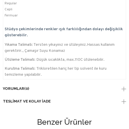
Regular
Cepli
Fermuar
Stüdyo çekimlerinde renkler ışık farklılığından dolayı değişiklik
gösterebilir.
Yıkama Talimatı:
Tersten yıkayınız ve ütüleyiniz.Hassas kullanım
gerektirir., Çamaşır Suyu Konamaz
Ütüleme Talimatı:
Düşük sıcaklıkta, max.110C ütülenebilir.
Kurutma Talimatı:
Trikloretilen hariç her tip solvent ile kuru
temizleme yapılabilir.
YORUMLAR
(0)
TESLIMAT VE KOLAY İADE
Benzer Ürünler