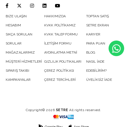
BIZE ULAŞIN
HAKKIMIZDA
TOPTAN SATIŞ
HESABIM
KVKK POLİTİKAMIZ
SETRE EKRAN
SIKÇA SORULAN
KVKK TALEP FORMU
KARIYER
SORULAR
İLETİŞİM FORMU
PARA PUAN
MAĞAZALARIMIZ
AYDINLATMA METNİ
BLOG
MÜŞTERİ HİZMETLERİ
GIZLILIK POLITIKALARI
NASIL İADE
SIPARIŞ TAKIBI
ÇEREZ POLİTİKASI
EDEBİLİRİM?
KAMPANYALAR
ÇEREZ TERCİHLERİ
ÜYELİKSİZ İADE
Copyright© 2026
SETRE
All rights reserved.
Google Play
App Store