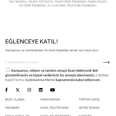
Yaz Sezonu
,
Yazlık Alt Giyim
,
Yazlık Etek Modelleri
,
Kadın Giyim
,
Gri Etek Modelleri
,
A-Line Etek
,
Midi Etek Modelleri
,
EĞLENCEYE KATIL!
Kampanya ve yeniliklerden ilk önce haberdar olmak için kayıt olun
Kampanya, reklam ve tanıtım amaçlı ticari elektronik ileti
gönderilmesini ve kişisel verilerimin bu amaçla işlenmesini,
E-Bülten
Aydınlatma Metni
Kayıt Formu
kapsamında kabul ediyorum.
BIZE ULAŞIN
HAKKIMIZDA
TOPTAN SATIŞ
HESABIM
KVKK POLİTİKAMIZ
SETRE EKRAN
SIKÇA SORULAN
KVKK TALEP FORMU
KARIYER