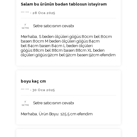
Salam bu ürünün bədən tablosun istəyirəm
*** *** - 28 Oca 2025
Setre satıcısının cevabı
Merhaba, S beden ölçüleri göğüs:80cm bel:80cm
basen:80cm M beden ölçüleri göğüs:84cm
bel:84cm basen:84cm L beden ölçüleri
göğüs:88cm bel:88cm basen:88cm XL beden
ölçüleri göğüs:92cm bel:92cm basen:92cm efendim
boyu kaç cm
*** *** - 30 Oca 2025
Setre satıcısının cevabı
Merhaba, Ürün Boyu: 125.5 cm efendim