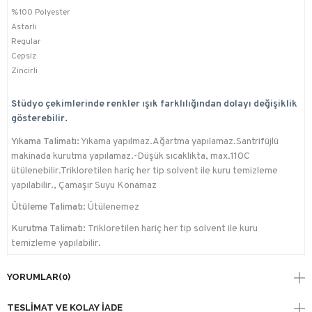
%100 Polyester
Astarlı
Regular
Cepsiz
Zincirli
Stüdyo çekimlerinde renkler ışık farklılığından dolayı değişiklik
gösterebilir.
Yıkama Talimatı:
Yıkama yapılmaz.Ağartma yapılamaz.Santrifüjlü
makinada kurutma yapılamaz.-Düşük sıcaklıkta, max.110C
ütülenebilir.Trikloretilen hariç her tip solvent ile kuru temizleme
yapılabilir., Çamaşır Suyu Konamaz
Ütüleme Talimatı:
Ütülenemez
Kurutma Talimatı:
Trikloretilen hariç her tip solvent ile kuru
temizleme yapılabilir.
YORUMLAR
(0)
TESLIMAT VE KOLAY İADE