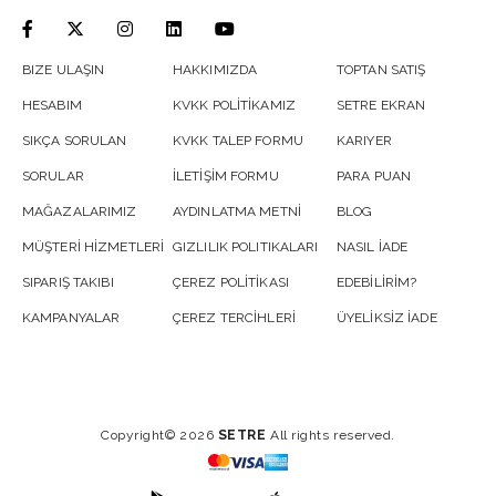
BIZE ULAŞIN
HAKKIMIZDA
TOPTAN SATIŞ
HESABIM
KVKK POLİTİKAMIZ
SETRE EKRAN
SIKÇA SORULAN
KVKK TALEP FORMU
KARIYER
SORULAR
İLETİŞİM FORMU
PARA PUAN
MAĞAZALARIMIZ
AYDINLATMA METNİ
BLOG
MÜŞTERİ HİZMETLERİ
GIZLILIK POLITIKALARI
NASIL İADE
SIPARIŞ TAKIBI
ÇEREZ POLİTİKASI
EDEBİLİRİM?
KAMPANYALAR
ÇEREZ TERCİHLERİ
ÜYELİKSİZ İADE
Copyright© 2026
SETRE
All rights reserved.