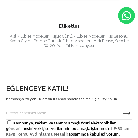
Etiketler
Kışlık Elbise Modelleri
,
Kışlık Günlük Elbise Modelleri
,
Kış Sezonu
,
Kadın Giyim
,
Pembe Günlük Elbise Modelleri
,
Midi Elbise
,
Sepette
50+20
,
Yeni Yıl Kampanyası
,
EĞLENCEYE KATIL!
Kampanya ve yeniliklerden ilk önce haberdar olmak için kayıt olun
Kampanya, reklam ve tanıtım amaçlı ticari elektronik ileti
gönderilmesini ve kişisel verilerimin bu amaçla işlenmesini,
E-Bülten
Aydınlatma Metni
Kayıt Formu
kapsamında kabul ediyorum.