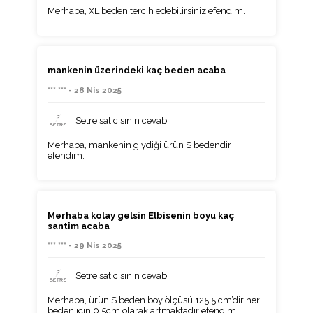
Merhaba, XL beden tercih edebilirsiniz efendim.
mankenin üzerindeki kaç beden acaba
*** *** - 28 Nis 2025
Setre satıcısının cevabı
Merhaba, mankenin giydiği ürün S bedendir
efendim.
Merhaba kolay gelsin Elbisenin boyu kaç
santim acaba
*** *** - 29 Nis 2025
Setre satıcısının cevabı
Merhaba, ürün S beden boy ölçüsü 125.5 cm’dir her
beden için 0,5cm olarak artmaktadır efendim.