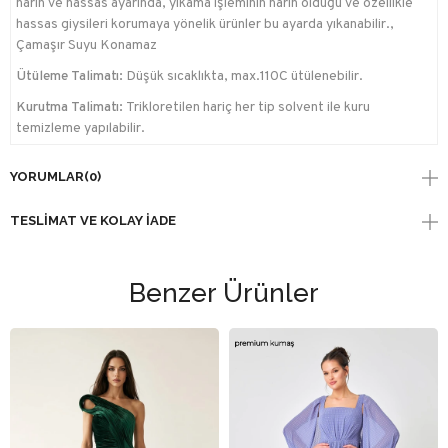
narin ve hassas ayarında, yıkama işleminin narin olduğu ve özellikle
hassas giysileri korumaya yönelik ürünler bu ayarda yıkanabilir.,
Çamaşır Suyu Konamaz
Ütüleme Talimatı:
Düşük sıcaklıkta, max.110C ütülenebilir.
Kurutma Talimatı:
Trikloretilen hariç her tip solvent ile kuru
temizleme yapılabilir.
YORUMLAR
(0)
TESLIMAT VE KOLAY İADE
Benzer Ürünler