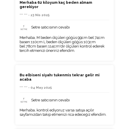
Merhaba 62 kiloyum kaç beden almam
gerekiyor
*** *** - 23 Nis 2025
Setre satıcısının cevabı
Merhaba, M beden ölçüleri göğüs:99cm bel:74cm
basen:110cm L beden ölçüleri göğüs:103cm
bel:78cm basen:114cm'dir ölçüleri kontrol ederek
tercih etmenizi öneririz efendim.
Bu elbiseni siyahı tukenmis tekrar gelir mi
acaba
*** *** - 04 May 2025
Setre satıcısının cevabı
Merhaba, kontrol ediyoruz varsa satışa açılır
sayfamızdan takip etmenizi rica edeceğiz efendim.