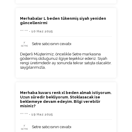
Merhabalar L beden tükenmiş siyah yeniden
güncellenirmi
*** *** - 10 Haz 2025
Setre satıcısının cevabı
Değerli Müşterimiz, öncelikle Setre markasına
göstermiş olduğunuz ilgiye teşekkür ederiz. Siyah
rengi üretimdedir ay sonunda tekrar satışta olacaktır.
saygılarımızla,
Merhaba kuvars renk xl beden almak istiyorum.
Uzun süredir bekliyorum. Stoklasacak ise
beklemeye devam edeyim. Bilgi verebilir
misiniz?
*** *** - 19 Haz 2025
Setre satıcısının cevabı