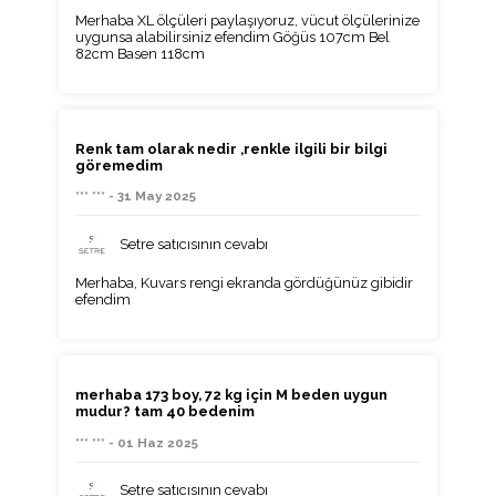
Merhaba XL ölçüleri paylaşıyoruz, vücut ölçülerinize
uygunsa alabilirsiniz efendim Göğüs 107cm Bel
82cm Basen 118cm
Renk tam olarak nedir ,renkle ilgili bir bilgi
göremedim
*** *** - 31 May 2025
Setre satıcısının cevabı
Merhaba, Kuvars rengi ekranda gördüğünüz gibidir
efendim
merhaba 173 boy, 72 kg için M beden uygun
mudur? tam 40 bedenim
*** *** - 01 Haz 2025
Setre satıcısının cevabı