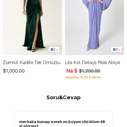
3
1
Zümrüt Kadife Tek Omuzlu Drapeli Uzun Abiye Elbise
Lila Kol Detaylı Pileli Abiye
Na $
$1,000.00
$1,200.00
Sepette %30 İndirim
Soru&Cevap
merhaba kumaşı esnek mi,boyum 160 kilom 68
xl olurmu?