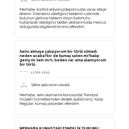
Merhaba, kontrol ediyoruzdepomuzda varsa siteye
eklenir. Dilerseniz istediğiniz bedenin üzerinde
bulunun gelince haberin olsun butonunu
kullanarak istediğiniz beden stoklarımızda mevcut
olduğunda bilgilendirilirsiniz efendim.
Satın almaya çalışıyorum bir türlü olmadı
neden acaba?bir de kumaş saten mi?kalıp
geniş mi tam mı?L beden var ama alamıyorum
bir türlü.
*** *** - 17 Nis 2025
Setre satıcısının cevabı
Merhaba, satın alamama konusunda Trendyol
müşteri hizmetlerinden destek alabilirsiniz. Kalıp
Regular, kumaş polyester, efendim
MERHABA KUMAŞTAKİ ESNEKLİK DURUMU