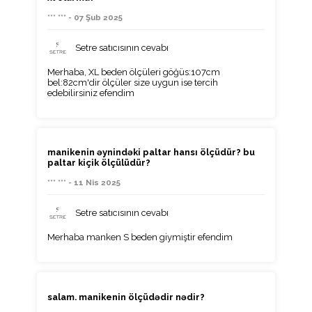
*** *** - 07 Şub 2025
Setre satıcısının cevabı
Merhaba, XL beden ölçüleri göğüs:107cm
bel:82cm'dir ölçüler size uygun ise tercih
edebilirsiniz efendim
manikenin əynindəki paltar hansı ölçüdür? bu
paltar kiçik ölçülüdür?
*** *** - 11 Nis 2025
Setre satıcısının cevabı
Merhaba manken S beden giymiştir efendim
salam. manikenin ölçüdədir nədir?