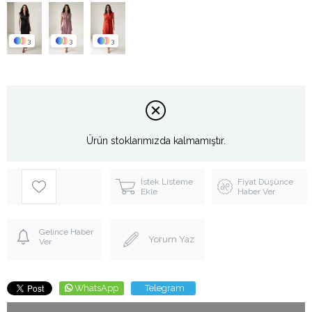
3
3
3
Ürün stoklarımızda kalmamıştır.
İstek Listeme
Fiyat Düşünce
Ekle
Haber Ver
Gelince Haber
Yorum Yaz
Ver
WhatsApp
Telegram