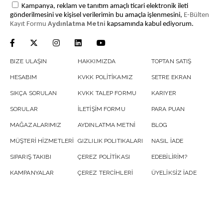
Kampanya, reklam ve tanıtım amaçlı ticari elektronik ileti
gönderilmesini ve kişisel verilerimin bu amaçla işlenmesini,
E-Bülten
Aydınlatma Metni
Kayıt Formu
kapsamında kabul ediyorum.
BIZE ULAŞIN
HAKKIMIZDA
TOPTAN SATIŞ
HESABIM
KVKK POLİTİKAMIZ
SETRE EKRAN
SIKÇA SORULAN
KVKK TALEP FORMU
KARIYER
SORULAR
İLETİŞİM FORMU
PARA PUAN
MAĞAZALARIMIZ
AYDINLATMA METNİ
BLOG
MÜŞTERİ HİZMETLERİ
GIZLILIK POLITIKALARI
NASIL İADE
SIPARIŞ TAKIBI
ÇEREZ POLİTİKASI
EDEBİLİRİM?
KAMPANYALAR
ÇEREZ TERCİHLERİ
ÜYELİKSİZ İADE