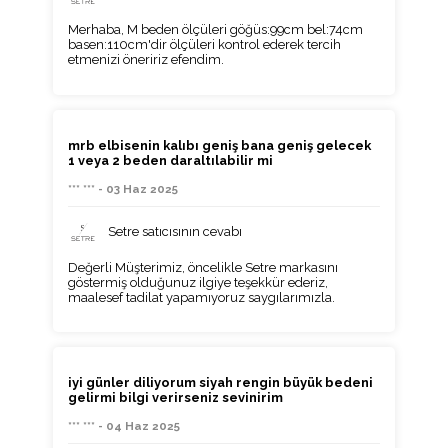
Merhaba, M beden ölçüleri göğüs:99cm bel:74cm
basen:110cm'dir ölçüleri kontrol ederek tercih
etmenizi öneririz efendim.
mrb elbisenin kalıbı geniş bana geniş gelecek
1 veya 2 beden daraltılabilir mi
*** *** - 03 Haz 2025
Setre satıcısının cevabı
Değerli Müşterimiz, öncelikle Setre markasını
göstermiş olduğunuz ilgiye teşekkür ederiz,
maalesef tadilat yapamıyoruz saygılarımızla.
iyi günler diliyorum siyah rengin büyük bedeni
gelirmi bilgi verirseniz sevinirim
*** *** - 04 Haz 2025