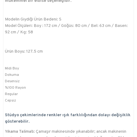
mükemmel bir elbise seçeneğidir.
Modelin Giydiği Ürün Bedeni: S
Model Ölçüleri: Boy : 172 cm / Göğüs: 80 cm / Bel: 63 cm / Basen:
92 cm / Kg: 58
Ürün Boyu: 127.5 cm
Midi Boy
Dokuma
Desensiz
%100 Rayon
Regular
Cepsiz
Stüdyo çekimlerinde renkler ışık farklılığından dolayı değişiklik
gösterebilir.
Yıkama Talimatı:
Çamaşır makinesinde yıkanabilir; ancak makinenin