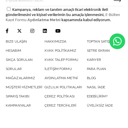
Kampanya, reklam ve tanıtım amaçlı ticari elektronik ileti
gönderilmesini ve kişisel verilerimin bu amaçla işlenmesini,
E-Bülten
Aydınlatma Metni
Kayıt Formu
kapsamında kabul ediyorum.
BIZE ULAŞIN
HAKKIMIZDA
TOPTAN SATIŞ
HESABIM
KVKK POLİTİKAMIZ
SETRE EKRAN
SIKÇA SORULAN
KVKK TALEP FORMU
KARIYER
SORULAR
İLETİŞİM FORMU
PARA PUAN
MAĞAZALARIMIZ
AYDINLATMA METNİ
BLOG
MÜŞTERİ HİZMETLERİ
GIZLILIK POLITIKALARI
NASIL İADE
SIPARIŞ TAKIBI
ÇEREZ POLİTİKASI
EDEBİLİRİM?
KAMPANYALAR
ÇEREZ TERCİHLERİ
ÜYELİKSİZ İADE