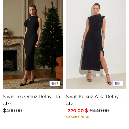
8
1
Siyah Tek Omuz Detaylı Tam Kalıp Uzun Elbise
Siyah Kolsuz Yaka Detaylı Belden Oturtmalı Kadife Elbise
11
2
220,00 $
$400.00
$440.00
Sepette %50