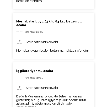
lastiklidir efendim.
Merhabalar boy 1.63 kilo 84 kaç beden olur
acaba
*** *** - 29 May 2025
Setre satıcısının cevabı
Merhaba, uygun beden bulunmamaktadır efendim
İç gösteriyor mu acaba
*** *** - 06 Haz 2025
Setre satıcısının cevabı
Değerli Müşterimiz, öncelikle Setre markasına
göstermiş olduğunuz ilgiye teşekkür ederiz. ürün
astarsızdır, iç gösterme şikayeti almadık.