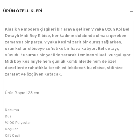
ÜRÜN ÖZELLIKLERI
Klasik ve modern çizgileri bir araya getiren V Yaka Uzun Kol Bel
Detaylı Midi Boy Elbise, her kadının dolabında olması gereken
zamansız bir parça. V yaka kesimi zarif bir duruş sağlarken,
uzun kollar elbiseye sofistike bir hava katıyor. Bel detayı,
vücudu kusursuz bir şekilde sararak feminen silueti vurguluyor.
Midi boy kesimiyle hem günlük kombinlerde hem de özel
davetlerde rahatlıkla tercih edilebilecek bu elbise, stilinize
zarafet ve özgüven katacak.
Ürün Boyu: 123 cm
Dokuma
Düz
%100 Polyester
Regular
Çift Cepli