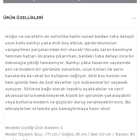
ÜRÜN ÖZELLIKLERI
ıklığın ve zarafetin en sofistike halini sunan belden toka detaylı
uzun kollu balıkçı yaka midi boy elbise, gardırobunuzun
vazgeçilmez parçalarından biri olacak! Vücudu saran kesimiyle
feminen hatları ön plana çıkarırken, beldeki toka detayı ince bir
dokunuşla şıklığı tamamlıyor. Balıkçı yaka tasarımı sayesinde
asil ve modern bir görünüm sunarken, uzun kolları ile serin
havalarda da rahat bir kullanım sağlıyor. Midi boy kesimi ise
hem günlük hem de özel davetler için mükemmel bir seçenek
sunuyor. Stilinize bağlı olarak topuklu ayakkabılar ve zarif
aksesuarlarla kombinleyerek klasik bir görünüm yakalayabilir
veya botlarla modern ve güçlü bir duruş sergileyebilirsiniz. Bu
elbiseyle her ortamda göz kamaştırmaya hazır olun!
Modelin Giydiği Ürün Bedeni: S
Model Ölçüleri: Boy : 171 cm / Göğüs: 81 cm / Bel: 60 cm / Basen: 90