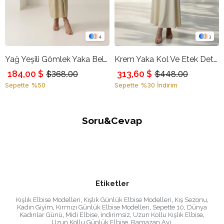
4
3
Yağ Yeşili Gömlek Yaka Belden Detaylı Uzun Kollu Rahat Kesim Elbise
Krem Yaka Kol Ve Etek Detaylı Elbise
184,00 $
313,60 $
$368.00
$448.00
Sepette %50
Sepette %30 İndirim
Soru&Cevap
Etiketler
Kışlık Elbise Modelleri
,
Kışlık Günlük Elbise Modelleri
,
Kış Sezonu
,
Kadın Giyim
,
Kırmızı Günlük Elbise Modelleri
,
Sepette 10
,
Dünya
Kadınlar Günü
,
Midi Elbise
,
indirimsiz
,
Uzun Kollu Kışlık Elbise
,
Uzun Kollu Günlük Elbise
,
Ramazan Ayı
,