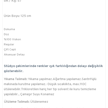
cm / Kg: 57
Ürün Boyu: 125 cm
Dokuma
Düz
%100 Viskon
Regular
Çift Cepli
Aksesuar Detay
Stüdyo çekimlerinde renkler ışık farklılığından dolayı değişiklik
gösterebilir.
Yıkama Talimatı:
Yıkama yapılmaz.Ağartma yapılamaz.Santrifüjlü
makinada kurutma yapılamaz.-Düşük sıcaklıkta, max.110C
ütülenebilir.Trikloretilen hariç her tip solvent ile kuru temizleme
yapılabilir., Çamaşır Suyu Konamaz
Ütüleme Talimatı:
Ütülenemez