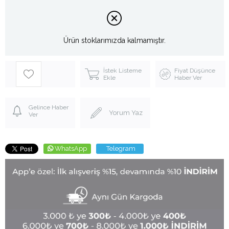
Ürün stoklarımızda kalmamıştır.
İstek Listeme
Fiyat Düşünce
Ekle
Haber Ver
Gelince Haber
Yorum Yaz
Ver
WhatsApp
Telegram