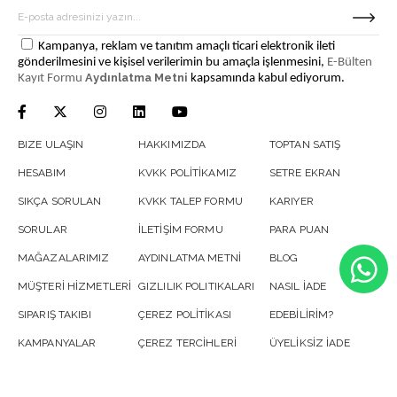
Kampanya, reklam ve tanıtım amaçlı ticari elektronik ileti
gönderilmesini ve kişisel verilerimin bu amaçla işlenmesini,
E-Bülten
Aydınlatma Metni
Kayıt Formu
kapsamında kabul ediyorum.
BIZE ULAŞIN
HAKKIMIZDA
TOPTAN SATIŞ
HESABIM
KVKK POLİTİKAMIZ
SETRE EKRAN
SIKÇA SORULAN
KVKK TALEP FORMU
KARIYER
SORULAR
İLETİŞİM FORMU
PARA PUAN
MAĞAZALARIMIZ
AYDINLATMA METNİ
BLOG
MÜŞTERİ HİZMETLERİ
GIZLILIK POLITIKALARI
NASIL İADE
SIPARIŞ TAKIBI
ÇEREZ POLİTİKASI
EDEBİLİRİM?
KAMPANYALAR
ÇEREZ TERCİHLERİ
ÜYELİKSİZ İADE