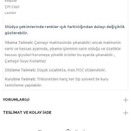
Regular
Çift Cepli
Lastikli
Stüdyo çekimlerinde renkler ışık farklılığından dolayı değişiklik
gösterebilir.
Yıkama Talimatı:
Çamaşır makinesinde yıkanabilir; ancak makinenin
narin ve hassas ayarında, yıkama işleminin narin olduğu ve özellikle
hassas giysileri korumaya yönelik ürünler bu ayarda yıkanabilir.,
Çamaşır Suyu Konamaz
Ütüleme Talimatı:
Düşük sıcaklıkta, max.110C ütülenebilir.
Kurutma Talimatı:
Trikloretilen hariç her tip solvent ile kuru
temizleme yapılabilir.
YORUMLAR
(1)
TESLIMAT VE KOLAY İADE