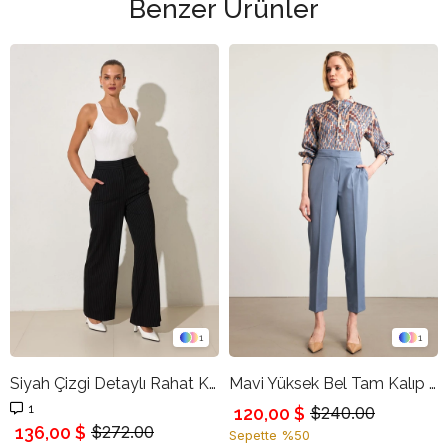
Benzer Ürünler
1
1
Siyah Çizgi Detaylı Rahat Kesim Pantolon
Mavi Yüksek Bel Tam Kalıp Pantolon
1
120,00 $
$240.00
136,00 $
$272.00
Sepette %50