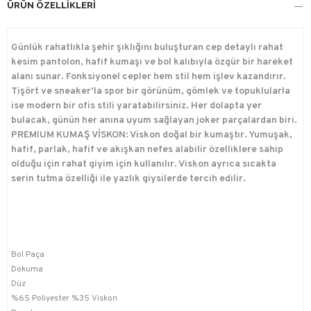
ÜRÜN ÖZELLIKLERI
Günlük rahatlıkla şehir şıklığını buluşturan cep detaylı rahat
kesim pantolon, hafif kumaşı ve bol kalıbıyla özgür bir hareket
alanı sunar. Fonksiyonel cepler hem stil hem işlev kazandırır.
Tişört ve sneaker’la spor bir görünüm, gömlek ve topuklularla
ise modern bir ofis stili yaratabilirsiniz. Her dolapta yer
bulacak, günün her anına uyum sağlayan joker parçalardan biri.
PREMIUM KUMAŞ VİSKON: Viskon doğal bir kumaştır. Yumuşak,
hafif, parlak, hafif ve akışkan nefes alabilir özelliklere sahip
olduğu için rahat giyim için kullanılır. Viskon ayrıca sıcakta
serin tutma özelliği ile yazlık giysilerde tercih edilir.
Bol Paça
Dokuma
Düz
%65 Poliyester %35 Viskon