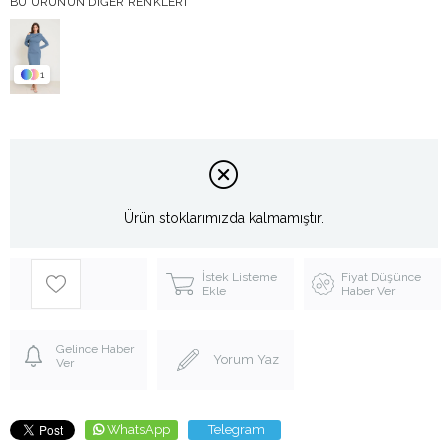
BU ÜRÜNÜN DIĞER RENKLERI
1
Ürün stoklarımızda kalmamıştır.
İstek Listeme
Fiyat Düşünce
Ekle
Haber Ver
Gelince Haber
Yorum Yaz
Ver
WhatsApp
Telegram