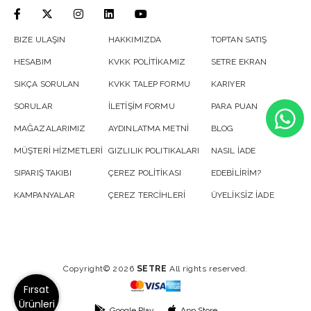
BIZE ULAŞIN
HAKKIMIZDA
TOPTAN SATIŞ
HESABIM
KVKK POLİTİKAMIZ
SETRE EKRAN
SIKÇA SORULAN
KVKK TALEP FORMU
KARIYER
SORULAR
İLETİŞİM FORMU
PARA PUAN
MAĞAZALARIMIZ
AYDINLATMA METNİ
BLOG
MÜŞTERİ HİZMETLERİ
GIZLILIK POLITIKALARI
NASIL İADE
SIPARIŞ TAKIBI
ÇEREZ POLİTİKASI
EDEBİLİRİM?
KAMPANYALAR
ÇEREZ TERCİHLERİ
ÜYELİKSİZ İADE
Copyright© 2026
SETRE
All rights reserved.
Fırsat
Ürünleri
Google Play
App Store