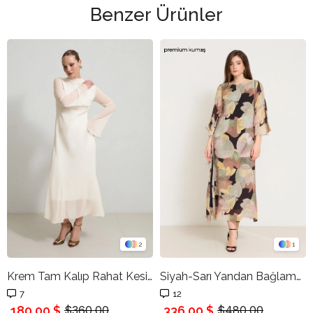
Benzer Ürünler
2
1
Krem Tam Kalıp Rahat Kesim Boyun Ve Etek Detaylı Elbise
Siyah-Sarı Yandan Bağlamalı Yırtmaç Detaylı Truvakar Kol Desenli Elbise
7
12
180,00 $
336,00 $
$360.00
$480.00