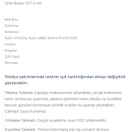
Ürün Boyu: 107.5 cm
Midi Boy
Dokuma
Desensiz
%60 LYOCELL %26 LINEN %%14 POLYESTER
Astarlı
Regular
Çift Cepli
Fermuar
Stüdyo çekimlerinde renkler ışık farklılığından dolayı değişiklik
gösterebilir.
Yıkama Talimatı:
Çamaşır makinesinde yıkanabilir; ancak makinenin
narin ve hassas ayarında, yıkama işleminin narin olduğu ve özellikle
hassas giysileri korumaya yönelik ürünler bu ayarda yıkanabilir.,
Çamaşır Suyu Konamaz
Ütüleme Talimatı:
Düşük sıcaklıkta, max.110C ütülenebilir.
Kurutma Talimatı:
Trikloretilen hariç her tip solvent ile kuru