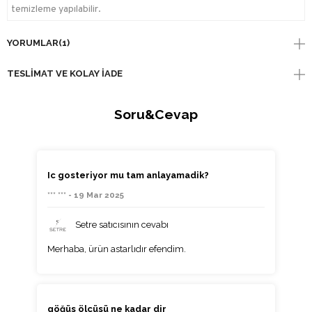
temizleme yapılabilir.
YORUMLAR
(1)
TESLIMAT VE KOLAY İADE
Soru&Cevap
Ic gosteriyor mu tam anlayamadik?
*** *** - 19 Mar 2025
Setre satıcısının cevabı
Merhaba, ürün astarlıdır efendim.
göğüs ölçüsü ne kadar dir