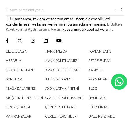
Kampanya, reklam ve tanıtım amaçlı ticari elektronik ileti
gönderilmesini ve kişisel verilerimin bu amaçla işlenmesini,
E-Bülten
Aydınlatma Metni
Kayıt Formu
kapsamında kabul ediyorum.
BIZE ULAŞIN
HAKKIMIZDA
TOPTAN SATIŞ
HESABIM
KVKK POLİTİKAMIZ
SETRE EKRAN
SIKÇA SORULAN
KVKK TALEP FORMU
KARIYER
SORULAR
İLETİŞİM FORMU
PARA PUAN
MAĞAZALARIMIZ
AYDINLATMA METNİ
BLOG
MÜŞTERİ HİZMETLERİ
GIZLILIK POLITIKALARI
NASIL İADE
SIPARIŞ TAKIBI
ÇEREZ POLİTİKASI
EDEBİLİRİM?
KAMPANYALAR
ÇEREZ TERCİHLERİ
ÜYELİKSİZ İADE