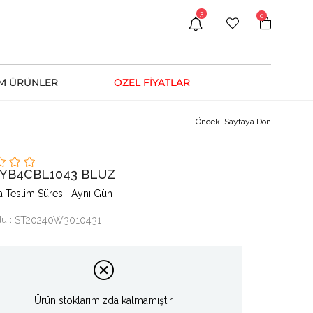
3
0
M ÜRÜNLER
ÖZEL FİYATLAR
Önceki Sayfaya Dön
 1YB4CBL1043 BLUZ
 Teslim Süresi
:
Aynı Gün
du
ST20240W3010431
Ürün stoklarımızda kalmamıştır.