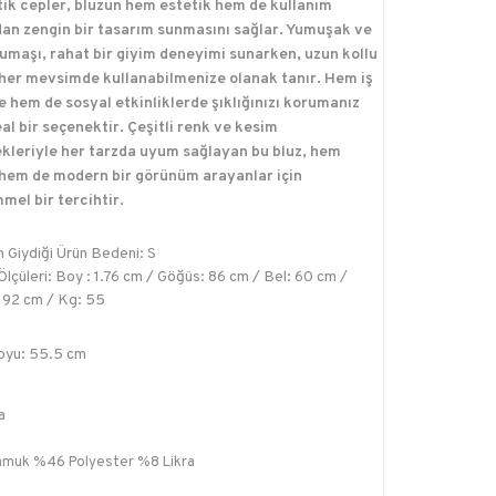
tik cepler, bluzun hem estetik hem de kullanım
dan zengin bir tasarım sunmasını sağlar. Yumuşak ve
kumaşı, rahat bir giyim deneyimi sunarken, uzun kollu
 her mevsimde kullanabilmenize olanak tanır. Hem iş
e hem de sosyal etkinliklerde şıklığınızı korumanız
eal bir seçenektir. Çeşitli renk ve kesim
kleriyle her tarzda uyum sağlayan bu bluz, hem
 hem de modern bir görünüm arayanlar için
el bir tercihtir.
 Giydiği Ürün Bedeni: S
lçüleri: Boy : 1.76 cm / Göğüs: 86 cm / Bel: 60 cm /
 92 cm / Kg: 55
oyu: 55.5 cm
a
muk %46 Polyester %8 Likra