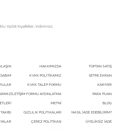
lu Yazlık Kıyafetler
,
indirimsiz
,
ULAŞIN
HAKKIMIZDA
TOPTAN SATIŞ
ESABIM
KVKK POLİTİKAMIZ
SETRE EKRAN
ORULAR
KVKK TALEP FORMU
KARIYER
RIMIZ
İLETİŞİM FORMU AYDINLATMA
PARA PUAN
ETLERİ
METNİ
BLOG
 TAKIBI
GIZLILIK POLITIKALARI
NASIL İADE EDEBİLİRİM?
YALAR
ÇEREZ POLİTİKASI
ÜYELİKSİZ İADE