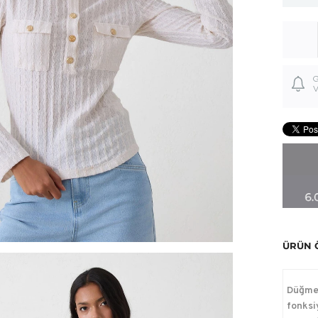
G
V
ÜRÜN 
Düğme 
fonksiy