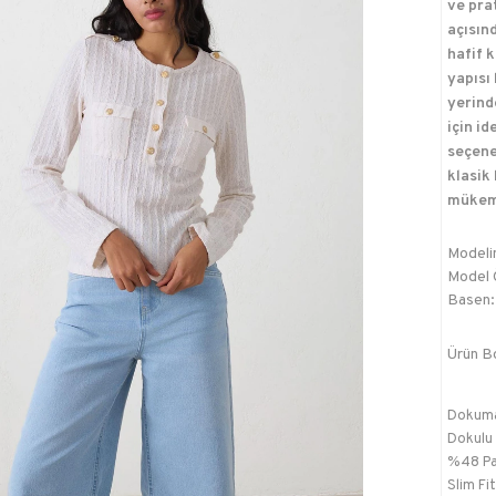
ve pra
açısın
hafif 
yapısı
yerind
için id
seçene
klasik
mükemm
Modelin
Model Ö
Basen:
Ürün B
Dokum
Dokulu
%48 Pa
Slim Fit