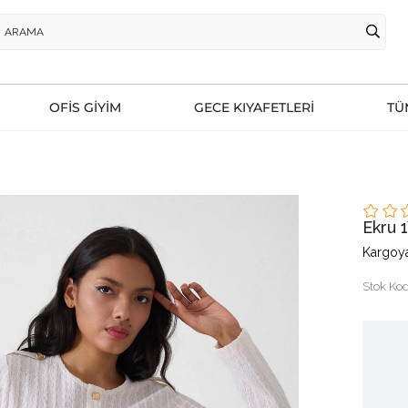
OFİS GİYİM
GECE KIYAFETLERİ
TÜ
Ekru
Kargoya
Stok Ko