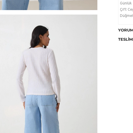
Günlük
Çift Cep
Düğmel
Stüdyo
YORUM
değişik
TESLIM
Yıkama 
makinen
olduğu 
ayarda 
Ütülem
Kurutm
temizle