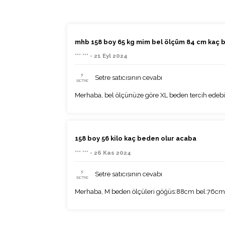
mhb 158 boy 65 kg mim bel ölçüm 84 cm kaç 
*** *** - 21 Eyl 2024
Setre satıcısının cevabı
Merhaba, bel ölçünüze göre XL beden tercih edebil
158 boy 56 kilo kaç beden olur acaba
*** *** - 26 Kas 2024
Setre satıcısının cevabı
Merhaba, M beden ölçüleri göğüs:88cm bel:76cm'dir