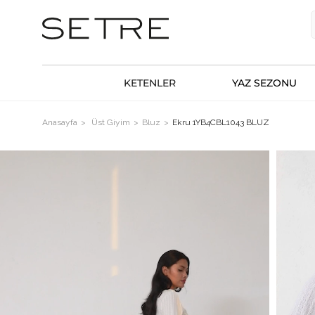
KETENLER
YAZ SEZONU
Anasayfa
Üst Giyim
Bluz
Ekru 1YB4CBL1043 BLUZ