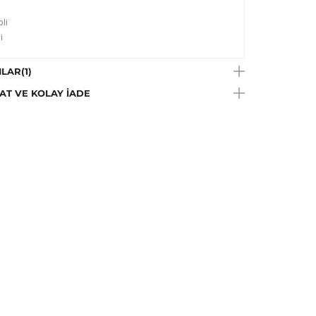
li
i
 çekimlerinde renkler ışık farklılığından dolayı
LAR
(1)
lik gösterebilir.
AT VE KOLAY İADE
Talimatı:
Çamaşır makinesinde yıkanabilir; ancak
in narin ve hassas ayarında, yıkama işleminin narin
ve özellikle hassas giysileri korumaya yönelik ürünler bu
yıkanabilir., Çamaşır Suyu Konamaz
e Talimatı:
Düşük sıcaklıkta, max.110C ütülenebilir.
a Talimatı:
Trikloretilen hariç her tip solvent ile kuru
me yapılabilir.