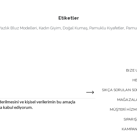
Etiketler
Yazlık Bluz Modelleri
,
Kadın Giyim
,
Doğal Kumaş
,
Pamuklu Kıyafetler
,
Pamuk
BIZE 
H
SIKÇA SORULAN S
MAĞAZALA
erilmesini ve kişisel verilerimin bu amaçla
 kabul ediyorum.
MÜŞTERİ HİZM
SIPARIŞ
KAMPAN