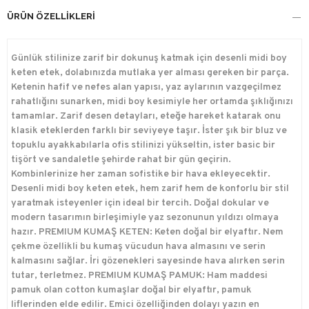
ÜRÜN ÖZELLIKLERI
Günlük stilinize zarif bir dokunuş katmak için desenli midi boy
keten etek, dolabınızda mutlaka yer alması gereken bir parça.
Ketenin hafif ve nefes alan yapısı, yaz aylarının vazgeçilmez
rahatlığını sunarken, midi boy kesimiyle her ortamda şıklığınızı
tamamlar. Zarif desen detayları, eteğe hareket katarak onu
klasik eteklerden farklı bir seviyeye taşır. İster şık bir bluz ve
topuklu ayakkabılarla ofis stilinizi yükseltin, ister basic bir
tişört ve sandaletle şehirde rahat bir gün geçirin.
Kombinlerinize her zaman sofistike bir hava ekleyecektir.
Desenli midi boy keten etek, hem zarif hem de konforlu bir stil
yaratmak isteyenler için ideal bir tercih. Doğal dokular ve
modern tasarımın birleşimiyle yaz sezonunun yıldızı olmaya
hazır. PREMIUM KUMAŞ KETEN: Keten doğal bir elyaftır. Nem
çekme özellikli bu kumaş vücudun hava almasını ve serin
kalmasını sağlar. İri gözenekleri sayesinde hava alırken serin
tutar, terletmez. PREMIUM KUMAŞ PAMUK: Ham maddesi
pamuk olan cotton kumaşlar doğal bir elyaftır, pamuk
liflerinden elde edilir. Emici özelliğinden dolayı yazın en