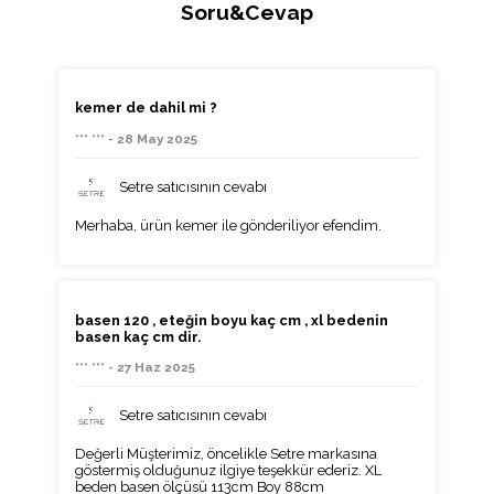
Soru&Cevap
kemer de dahil mi ?
*** *** - 28 May 2025
Setre satıcısının cevabı
Merhaba, ürün kemer ile gönderiliyor efendim.
basen 120 , eteğin boyu kaç cm , xl bedenin
basen kaç cm dir.
*** *** - 27 Haz 2025
Setre satıcısının cevabı
Değerli Müşterimiz, öncelikle Setre markasına
göstermiş olduğunuz ilgiye teşekkür ederiz. XL
beden basen ölçüsü 113cm Boy 88cm