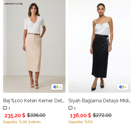
3
1
Bej %100 Keten Kemer Detaylı Midi Boy Etek
Siyah Bağlama Detaylı Midi Boy Etek
1
1
235,20 $
136,00 $
$336.00
$272.00
Sepette %30 İndirim
Sepette %50