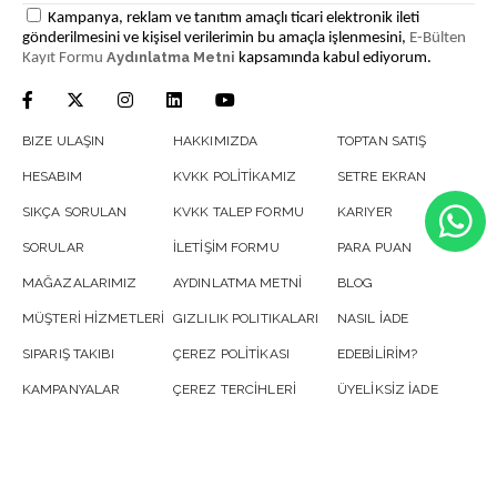
Kampanya, reklam ve tanıtım amaçlı ticari elektronik ileti
gönderilmesini ve kişisel verilerimin bu amaçla işlenmesini,
E-Bülten
Aydınlatma Metni
Kayıt Formu
kapsamında kabul ediyorum.
BIZE ULAŞIN
HAKKIMIZDA
TOPTAN SATIŞ
HESABIM
KVKK POLİTİKAMIZ
SETRE EKRAN
SIKÇA SORULAN
KVKK TALEP FORMU
KARIYER
SORULAR
İLETİŞİM FORMU
PARA PUAN
MAĞAZALARIMIZ
AYDINLATMA METNİ
BLOG
MÜŞTERİ HİZMETLERİ
GIZLILIK POLITIKALARI
NASIL İADE
SIPARIŞ TAKIBI
ÇEREZ POLİTİKASI
EDEBİLİRİM?
KAMPANYALAR
ÇEREZ TERCİHLERİ
ÜYELİKSİZ İADE