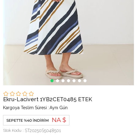
Ekru-Lacivert 1YB2CET0485 ETEK
Kargoya Teslim Süresi
:
Aynı Gün
NA $
SEPETTE %40 İNDIRIM
Stok Kodu
ST20250S5048501