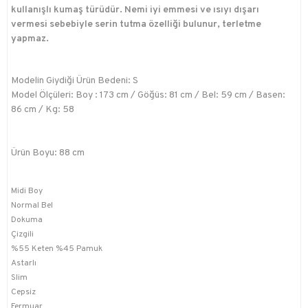
kullanışlı kumaş türüdür. Nemi iyi emmesi ve ısıyı dışarı
vermesi sebebiyle serin tutma özelliği bulunur, terletme
yapmaz.
Modelin Giydiği Ürün Bedeni: S
Model Ölçüleri: Boy : 173 cm / Göğüs: 81 cm / Bel: 59 cm / Basen:
86 cm / Kg: 58
Ürün Boyu: 88 cm
Midi Boy
Normal Bel
Dokuma
Çizgili
%55 Keten %45 Pamuk
Astarlı
Slim
Cepsiz
Fermuar