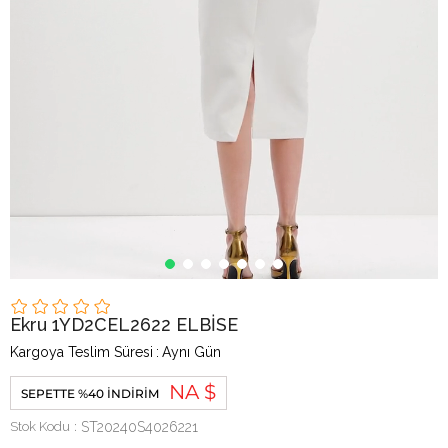
Ekru 1YD2CEL2622 ELBİSE
Kargoya Teslim Süresi
:
Aynı Gün
NA $
SEPETTE %40 İNDIRIM
Stok Kodu
ST20240S4026221