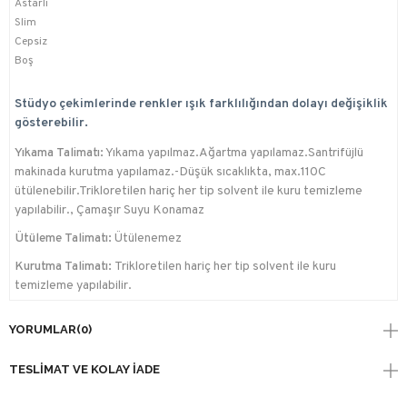
Astarlı
Slim
Cepsiz
Boş
Stüdyo çekimlerinde renkler ışık farklılığından dolayı değişiklik
gösterebilir.
Yıkama Talimatı:
Yıkama yapılmaz.Ağartma yapılamaz.Santrifüjlü
makinada kurutma yapılamaz.-Düşük sıcaklıkta, max.110C
ütülenebilir.Trikloretilen hariç her tip solvent ile kuru temizleme
yapılabilir., Çamaşır Suyu Konamaz
Ütüleme Talimatı:
Ütülenemez
Kurutma Talimatı:
Trikloretilen hariç her tip solvent ile kuru
temizleme yapılabilir.
YORUMLAR
(0)
TESLIMAT VE KOLAY İADE