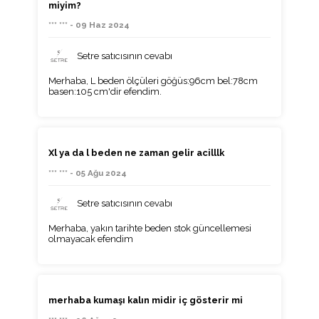
miyim?
*** *** - 09 Haz 2024
Setre satıcısının cevabı
Merhaba, L beden ölçüleri göğüs:96cm bel:78cm
basen:105 cm'dir efendim.
Xl ya da l beden ne zaman gelir acilllk
*** *** - 05 Ağu 2024
Setre satıcısının cevabı
Merhaba, yakın tarihte beden stok güncellemesi
olmayacak efendim
merhaba kumaşı kalın midir iç gösterir mi