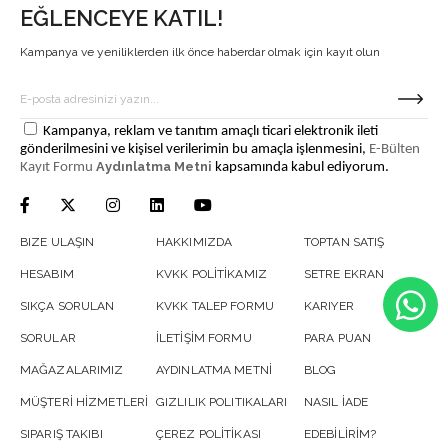
EĞLENCEYE KATIL!
Kampanya ve yeniliklerden ilk önce haberdar olmak için kayıt olun
Kampanya, reklam ve tanıtım amaçlı ticari elektronik ileti
gönderilmesini ve kişisel verilerimin bu amaçla işlenmesini,
E-Bülten
Aydınlatma Metni
Kayıt Formu
kapsamında kabul ediyorum.
BIZE ULAŞIN
HAKKIMIZDA
TOPTAN SATIŞ
HESABIM
KVKK POLİTİKAMIZ
SETRE EKRAN
SIKÇA SORULAN
KVKK TALEP FORMU
KARIYER
SORULAR
İLETİŞİM FORMU
PARA PUAN
MAĞAZALARIMIZ
AYDINLATMA METNİ
BLOG
MÜŞTERİ HİZMETLERİ
GIZLILIK POLITIKALARI
NASIL İADE
SIPARIŞ TAKIBI
ÇEREZ POLİTİKASI
EDEBİLİRİM?