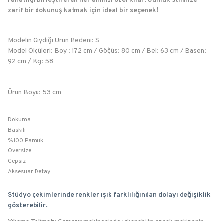
rahatlığı birleştirerek her anınızı özel kılar. Günlük stilinize
zarif bir dokunuş katmak için ideal bir seçenek!
Modelin Giydiği Ürün Bedeni: S
Model Ölçüleri: Boy : 172 cm / Göğüs: 80 cm / Bel: 63 cm / Basen:
92 cm / Kg: 58
Ürün Boyu: 53 cm
Dokuma
Baskılı
%100 Pamuk
Oversize
Cepsiz
Aksesuar Detay
Stüdyo çekimlerinde renkler ışık farklılığından dolayı değişiklik
gösterebilir.