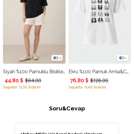
3
1
Siyah %100 Pamuklu Bisiklet Yaka Basic Kısa Kollu Oversize T-Shirt
Ekru %100 Pamuk Amia&Co. Bisiklet Yaka Taş İşlemeli Baskılı Oversize Kadın T-Shirt
44,80 $
76,80 $
$64.00
$128.00
Sepette %30 İndirim
Sepette %40 İndirim
Soru&Cevap