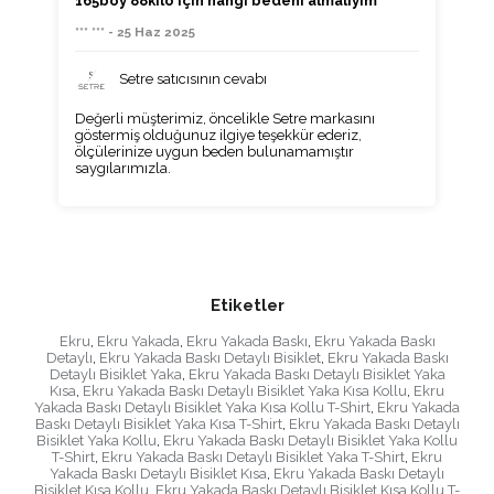
165boy 88kilo için hangi bedeni almalıyım
*** *** - 25 Haz 2025
Setre satıcısının cevabı
Değerli müşterimiz, öncelikle Setre markasını
göstermiş olduğunuz ilgiye teşekkür ederiz,
ölçülerinize uygun beden bulunamamıştır
saygılarımızla.
Etiketler
Ekru
,
Ekru Yakada
,
Ekru Yakada Baskı
,
Ekru Yakada Baskı
Detaylı
,
Ekru Yakada Baskı Detaylı Bisiklet
,
Ekru Yakada Baskı
Detaylı Bisiklet Yaka
,
Ekru Yakada Baskı Detaylı Bisiklet Yaka
Kısa
,
Ekru Yakada Baskı Detaylı Bisiklet Yaka Kısa Kollu
,
Ekru
Yakada Baskı Detaylı Bisiklet Yaka Kısa Kollu T-Shirt
,
Ekru Yakada
Baskı Detaylı Bisiklet Yaka Kısa T-Shirt
,
Ekru Yakada Baskı Detaylı
Bisiklet Yaka Kollu
,
Ekru Yakada Baskı Detaylı Bisiklet Yaka Kollu
T-Shirt
,
Ekru Yakada Baskı Detaylı Bisiklet Yaka T-Shirt
,
Ekru
Yakada Baskı Detaylı Bisiklet Kısa
,
Ekru Yakada Baskı Detaylı
Bisiklet Kısa Kollu
,
Ekru Yakada Baskı Detaylı Bisiklet Kısa Kollu T-