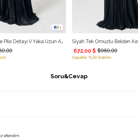
1
Siyah Kemer Ve Pile Detayı V Yaka Uzun Abiye
672,00 $
80.00
$960.00
rim
Sepette %30 İndirim
Soru&Cevap
tır efendim