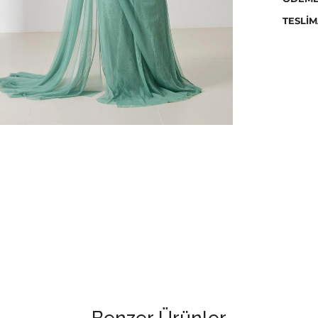
yapılab
TESLIM
Ütülem
Kurutm
temizle