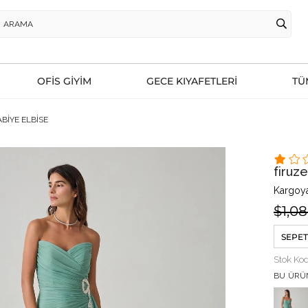
OFİS GİYİM
GECE KIYAFETLERİ
TÜ
ABİYE ELBİSE
firuz
Kargoya
$1,0
SEPET
Stok Ko
BU ÜRÜ