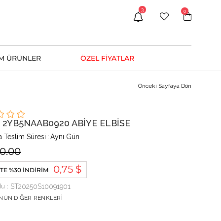
3
0
M ÜRÜNLER
ÖZEL FİYATLAR
Önceki Sayfaya Dön
e 2YB5NAAB0920 ABİYE ELBİSE
 Teslim Süresi
:
Aynı Gün
80.00
0,75 $
TE %30 İNDIRIM
du
ST20250S10091901
NÜN DIĞER RENKLERI