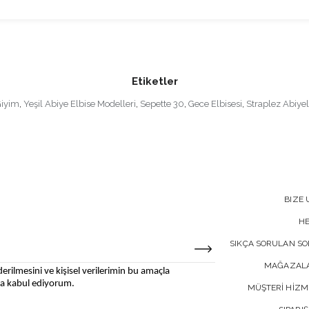
Etiketler
Giyim
,
Yeşil Abiye Elbise Modelleri
,
Sepette 30
,
Gece Elbisesi
,
Straplez Abiyel
BIZE 
H
SIKÇA SORULAN S
MAĞAZALA
erilmesini ve kişisel verilerimin bu amaçla
 kabul ediyorum.
MÜŞTERİ HİZM