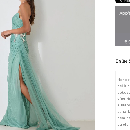
ÜRÜN 
Her de
bel kı
dokusu 
vücuda
kullan
sunark
hem de
bu elb