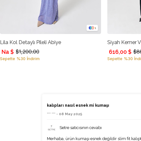
1
Lila Kol Detaylı Pileli Abiye
Na $
616,00 $
$1,200.00
$8
Sepette %30 İndirim
Sepette %30 İndi
kalıpları nasıl esnek mi kumaşı
*** *** - 08 May 2025
Setre satıcısının cevabı
Merhaba, ürün kumaşı esnek değildir slim fit kalıp