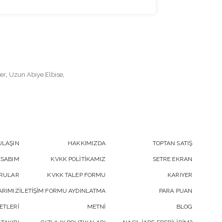
er
,
Uzun Abiye Elbise
,
ULAŞIN
HAKKIMIZDA
TOPTAN SATIŞ
ESABIM
KVKK POLİTİKAMIZ
SETRE EKRAN
ORULAR
KVKK TALEP FORMU
KARIYER
RIMIZ
İLETİŞİM FORMU AYDINLATMA
PARA PUAN
ETLERİ
METNİ
BLOG