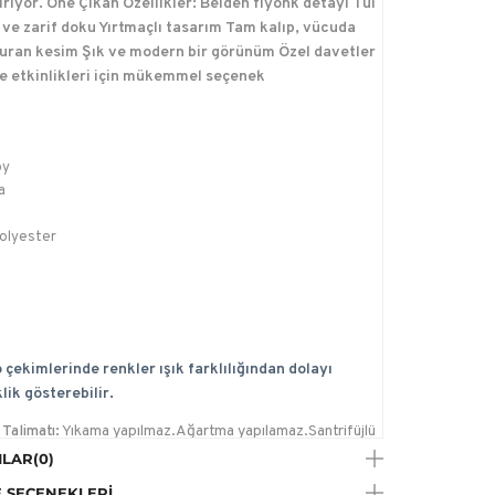
tiriyor. Öne Çıkan Özellikler: Belden fiyonk detayı Tül
ve zarif doku Yırtmaçlı tasarım Tam kalıp, vücuda
uran kesim Şık ve modern bir görünüm Özel davetler
e etkinlikleri için mükemmel seçenek
oy
a
olyester
 çekimlerinde renkler ışık farklılığından dolayı
lik gösterebilir.
Talimatı:
Yıkama yapılmaz.Ağartma yapılamaz.Santrifüjlü
da kurutma yapılamaz.-Düşük sıcaklıkta, max.110C
LAR
(0)
bilir.Trikloretilen hariç her tip solvent ile kuru temizleme
 SEÇENEKLERI