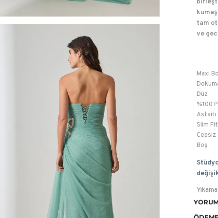
birleş
kumaş 
tam ot
ve gec
Maxi B
Dokum
Düz
%100 P
Astarlı
Slim Fit
Cepsiz
Boş
Stüdyo
değişik
Yıkama 
makina
YORUM
ütülene
ÖDEME