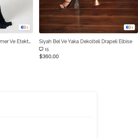
1
1
Siyah Tek Omuzlu Belden Kemer Ve Etekten Transparan Detaylı Abiye Elbise
Siyah Bel Ve Yaka Dekolteli Drapeli Elbise
15
$360.00