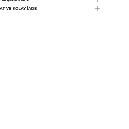
ilir., Çamaşır Suyu Konamaz
AT VE KOLAY İADE
e Talimatı:
Ütülenemez
a Talimatı:
Trikloretilen hariç her tip solvent ile kuru
me yapılabilir.