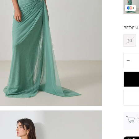
1
BEDEN
38
İ
E