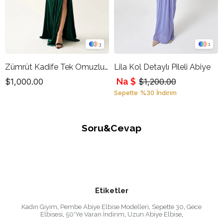
3
1
Zümrüt Kadife Tek Omuzlu Drapeli Uzun Abiye Elbise
Lila Kol Detaylı Pileli Abiye
Na $
$1,000.00
$1,200.00
Sepette %30 İndirim
Soru&Cevap
Etiketler
Kadın Giyim
,
Pembe Abiye Elbise Modelleri
,
Sepette 30
,
Gece
Elbisesi
,
50'Ye Varan İndirim
,
Uzun Abiye Elbise
,