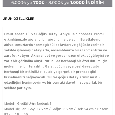
ÜRÜN ÖZELLIKLERI
Omuzlardan Tül ve Göğüs Detaylı Abiye ile bir sonraki resmi
etkinliğinizde göz alıcı bir görünüm elde edin. Bu etkileyici
abiye, omuzlarda karmaşık tül detayları ve göğüste zarif bir
şekilde işlenmiş detaylarla, ansamblenize biraz romantizm ve
zarafet katıyor. Akıcı siluet ve yerden uzun etek, büyüleyici ve
zarif bir görünüm oluşturur; bu da herhangi bir özel durum için
mükemmel bir tercihtir. Gala, düğün veya özel davet gibi
herhangi bir etkinlikte, bu abiye gerçek bir prenses gibi
hissetmenizi sağlayacak. Tül ve göğüs detaylarının mistik
güzelliğini benimseyin ve bir sonraki davetinizde parlak bir
şekilde parlayın.
Modelin Giydiği Ürün Bedeni: S
Model Ölçüleri: Boy : 175 cm / Göğüs: 85 cm / Bel: 64 cm / Basen:
92 cm / Kg: 55