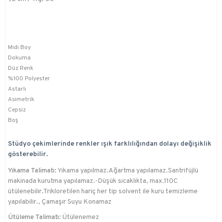
Midi Boy
Dokuma
Düz Renk
%100 Polyester
Astarlı
Asimetrik
Cepsiz
Boş
Stüdyo çekimlerinde renkler ışık farklılığından dolayı değişiklik
gösterebilir.
Yıkama Talimatı:
Yıkama yapılmaz.Ağartma yapılamaz.Santrifüjlü
makinada kurutma yapılamaz.-Düşük sıcaklıkta, max.110C
ütülenebilir.Trikloretilen hariç her tip solvent ile kuru temizleme
yapılabilir., Çamaşır Suyu Konamaz
Ütüleme Talimatı:
Ütülenemez