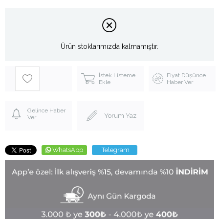
Ürün stoklarımızda kalmamıştır.
İstek Listeme
Fiyat Düşünce
Ekle
Haber Ver
Gelince Haber
Yorum Yaz
Ver
WhatsApp
Telegram