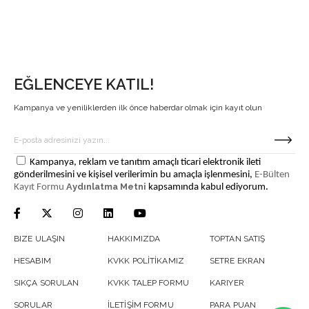
EĞLENCEYE KATIL!
Kampanya ve yeniliklerden ilk önce haberdar olmak için kayıt olun
Kampanya, reklam ve tanıtım amaçlı ticari elektronik ileti
gönderilmesini ve kişisel verilerimin bu amaçla işlenmesini,
E-Bülten
Aydınlatma Metni
Kayıt Formu
kapsamında kabul ediyorum.
BIZE ULAŞIN
HAKKIMIZDA
TOPTAN SATIŞ
HESABIM
KVKK POLİTİKAMIZ
SETRE EKRAN
SIKÇA SORULAN
KVKK TALEP FORMU
KARIYER
SORULAR
İLETİŞİM FORMU
PARA PUAN