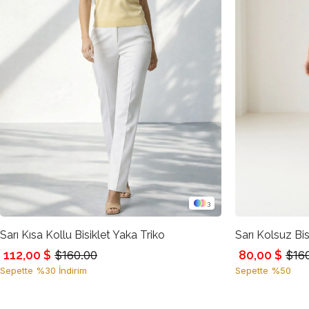
3
Sarı Kısa Kollu Bisiklet Yaka Triko
Sarı Kolsuz Bis
112,00 $
80,00 $
$160.00
$16
Sepette %30 İndirim
Sepette %50