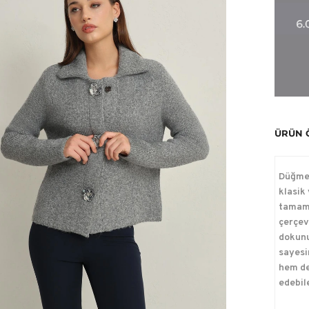
ÜRÜN 
Düğme 
klasik
tamaml
çerçev
dokunu
sayesi
hem de
edebil