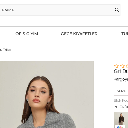
OFİS GİYİM
GECE KIYAFETLERİ
TÜ
u Triko
Gri D
Kargoya
SEPET
Stok Ko
BU ÜRÜ
1