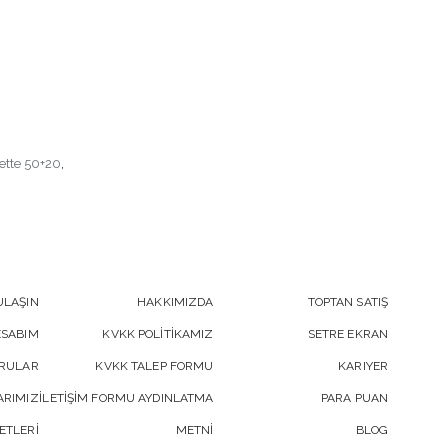
ette 50+20
,
ULAŞIN
HAKKIMIZDA
TOPTAN SATIŞ
ESABIM
KVKK POLİTİKAMIZ
SETRE EKRAN
ORULAR
KVKK TALEP FORMU
KARIYER
RIMIZ
İLETİŞİM FORMU AYDINLATMA
PARA PUAN
ETLERİ
METNİ
BLOG