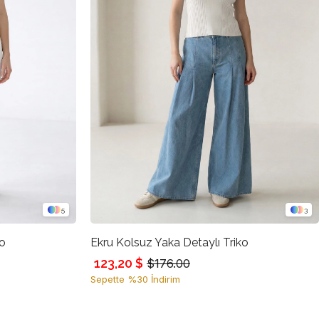
5
3
ko
Ekru Kolsuz Yaka Detaylı Triko
123,20 $
$176.00
Sepette %30 İndirim