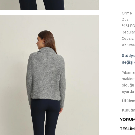
Örme
Düz
%61 PO
Regula
Cepsiz
Aksesu
Stüdyo
değişik
Yıkama 
makinen
olduğu 
ayarda 
Ütülem
Kurutm
temizle
YORUM
TESLIM