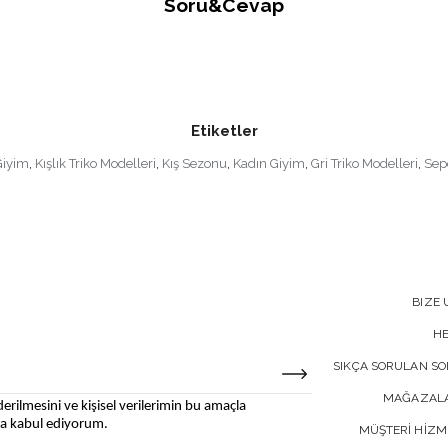
Soru&Cevap
Etiketler
Giyim
,
Kışlık Triko Modelleri
,
Kış Sezonu
,
Kadın Giyim
,
Gri Triko Modelleri
,
Sep
BIZE 
H
SIKÇA SORULAN S
MAĞAZALA
erilmesini ve kişisel verilerimin bu amaçla
 kabul ediyorum.
MÜŞTERİ HİZM