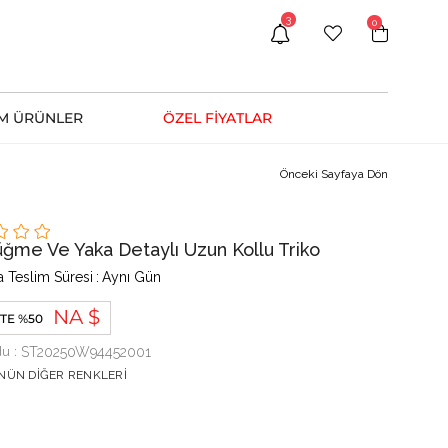
3
0
M ÜRÜNLER
ÖZEL FİYATLAR
Önceki Sayfaya Dön
üğme Ve Yaka Detaylı Uzun Kollu Triko
 Teslim Süresi
:
Aynı Gün
NA $
TE %50
du
ST20250W94452001
NÜN DIĞER RENKLERI