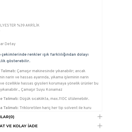
LYESTER %39 AKRİLİK
r
ar Detay
 çekimlerinde renkler ışık farklılığından dolayı
lik gösterebilir.
Talimatı:
Çamaşır makinesinde yıkanabilir; ancak
in narin ve hassas ayarında, yıkama işleminin narin
ve özellikle hassas giysileri korumaya yönelik ürünler bu
yıkanabilir., Çamaşır Suyu Konamaz
e Talimatı:
Düşük sıcaklıkta, max.110C ütülenebilir.
a Talimatı:
Trikloretilen hariç her tip solvent ile kuru
me yapılabilir.
LAR
(0)
AT VE KOLAY İADE