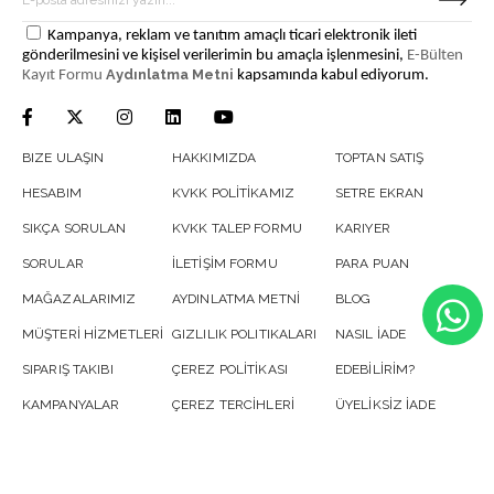
Kampanya, reklam ve tanıtım amaçlı ticari elektronik ileti
gönderilmesini ve kişisel verilerimin bu amaçla işlenmesini,
E-Bülten
Aydınlatma Metni
Kayıt Formu
kapsamında kabul ediyorum.
BIZE ULAŞIN
HAKKIMIZDA
TOPTAN SATIŞ
HESABIM
KVKK POLİTİKAMIZ
SETRE EKRAN
SIKÇA SORULAN
KVKK TALEP FORMU
KARIYER
SORULAR
İLETİŞİM FORMU
PARA PUAN
MAĞAZALARIMIZ
AYDINLATMA METNİ
BLOG
MÜŞTERİ HİZMETLERİ
GIZLILIK POLITIKALARI
NASIL İADE
SIPARIŞ TAKIBI
ÇEREZ POLİTİKASI
EDEBİLİRİM?
KAMPANYALAR
ÇEREZ TERCİHLERİ
ÜYELİKSİZ İADE