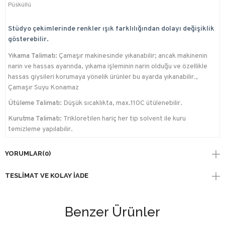
Püsküllü
Stüdyo çekimlerinde renkler ışık farklılığından dolayı değişiklik
gösterebilir.
Yıkama Talimatı:
Çamaşır makinesinde yıkanabilir; ancak makinenin
narin ve hassas ayarında, yıkama işleminin narin olduğu ve özellikle
hassas giysileri korumaya yönelik ürünler bu ayarda yıkanabilir.,
Çamaşır Suyu Konamaz
Ütüleme Talimatı:
Düşük sıcaklıkta, max.110C ütülenebilir.
Kurutma Talimatı:
Trikloretilen hariç her tip solvent ile kuru
temizleme yapılabilir.
YORUMLAR
(0)
TESLIMAT VE KOLAY İADE
Benzer Ürünler