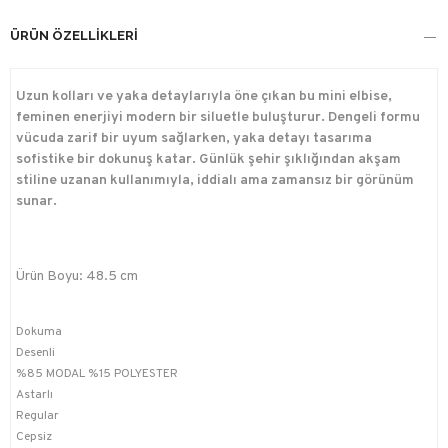
ÜRÜN ÖZELLIKLERI
Uzun kolları ve yaka detaylarıyla öne çıkan bu mini elbise,
feminen enerjiyi modern bir siluetle buluşturur. Dengeli formu
vücuda zarif bir uyum sağlarken, yaka detayı tasarıma
sofistike bir dokunuş katar. Günlük şehir şıklığından akşam
stiline uzanan kullanımıyla, iddialı ama zamansız bir görünüm
sunar.
Ürün Boyu: 48.5 cm
Dokuma
Desenli
%85 MODAL %15 POLYESTER
Astarlı
Regular
Cepsiz