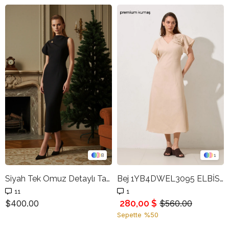
8
1
Siyah Tek Omuz Detaylı Tam Kalıp Uzun Elbise
Bej 1YB4DWEL3095 ELBİSE
11
1
280,00 $
$400.00
$560.00
Sepette %50