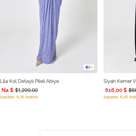
1
Lila Kol Detaylı Pileli Abiye
Na $
616,00 $
$1,200.00
$8
Sepette %30 İndirim
Sepette %30 İndi