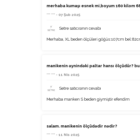
merhaba kumaşı esnek mi,boyum 160 kilom 68
*** *** - 07 Şub 2025
Setre satıcısının cevabı
Merhaba, XL beden ölçüleri göğüs:107cm bel:82cm'd
manikenin əynindəki paltar hansı ölçüdür? bu 
*** *** - 11 Nis 2025
Setre satıcısının cevabı
Merhaba manken S beden giymiştir efendim
salam. manikenin ölçüdədir nədir?
*** *** - 11 Nis 2025