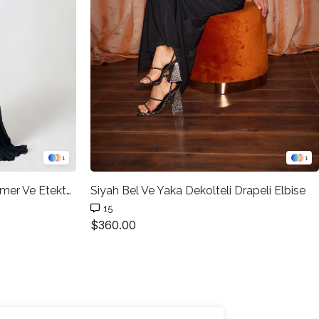
1
1
Siyah Tek Omuzlu Belden Kemer Ve Etekten Transparan Detaylı Abiye Elbise
Siyah Bel Ve Yaka Dekolteli Drapeli Elbise
15
$360.00