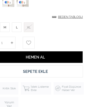
3
3
BEDEN TABLOSU
M
L
XL
İstek Listeme
Fiyat Düşünce
Kritik Stok
Ekle
Haber Ver
Yorum
Yaz