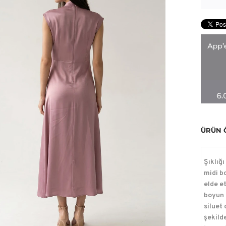
ÜRÜN 
Şıklığ
midi b
elde et
boyun b
siluet
şekild