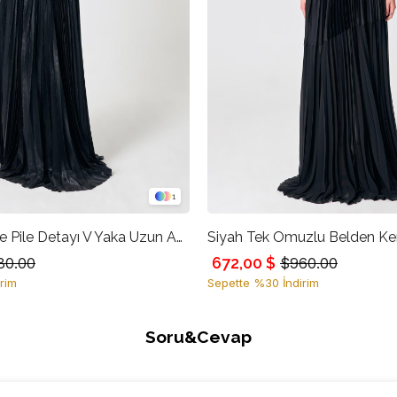
1
Siyah Kemer Ve Pile Detayı V Yaka Uzun Abiye
672,00 $
80.00
$960.00
rim
Sepette %30 İndirim
Soru&Cevap