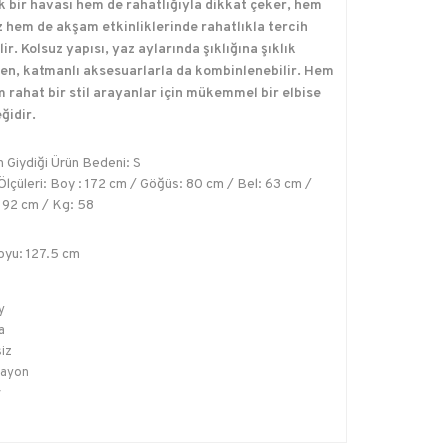
k bir havası hem de rahatlığıyla dikkat çeker, hem
 hem de akşam etkinliklerinde rahatlıkla tercih
lir. Kolsuz yapısı, yaz aylarında şıklığına şıklık
en, katmanlı aksesuarlarla da kombinlenebilir. Hem
m rahat bir stil arayanlar için mükemmel bir elbise
ğidir.
 Giydiği Ürün Bedeni: S
lçüleri: Boy : 172 cm / Göğüs: 80 cm / Bel: 63 cm /
 92 cm / Kg: 58
oyu: 127.5 cm
y
a
iz
ayon
r