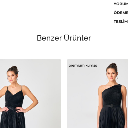
Stüdyo
YORUM
değişik
ÖDEME
Yıkama 
TESLIM
Ütülem
Ütüleyi
Benzer Ürünler
Kurutm
temizle