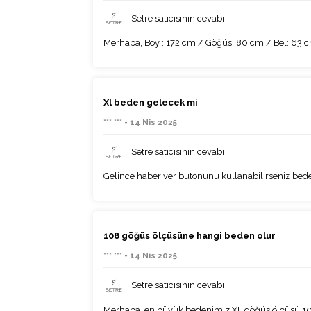
Setre satıcısının cevabı
Merhaba, Boy : 172 cm / Göğüs: 80 cm / Bel: 63 c
Xl beden gelecek mi
*** *** - 14 Nis 2025
Setre satıcısının cevabı
Gelince haber ver butonunu kullanabilirseniz bede
108 göğüs ölçüsüne hangi beden olur
*** *** - 14 Nis 2025
Setre satıcısının cevabı
Merhaba, en büyük bedenimiz XL göğüs ölçüsü 