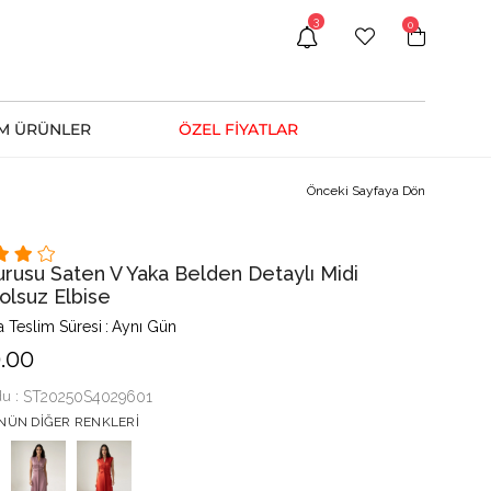
3
0
M ÜRÜNLER
ÖZEL FİYATLAR
Önceki Sayfaya Dön
urusu Saten V Yaka Belden Detaylı Midi
olsuz Elbise
 Teslim Süresi
:
Aynı Gün
.00
du
ST20250S4029601
NÜN DIĞER RENKLERI