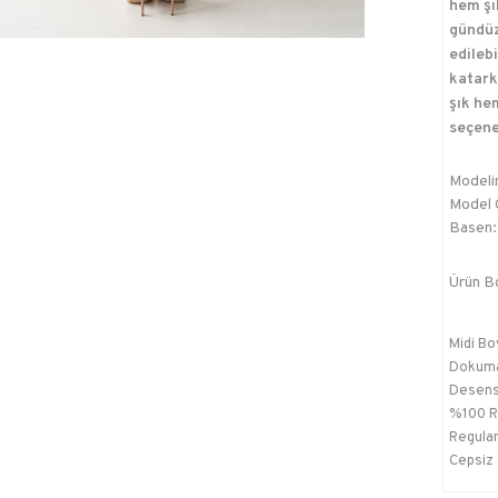
hem şı
gündüz
edilebi
katark
şık he
seçene
Modelin
Model Ö
Basen:
Ürün B
Midi Bo
Dokum
Desens
%100 R
Regula
Cepsiz