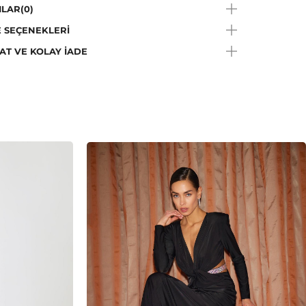
 çekimlerinde renkler ışık farklılığından dolayı
LAR
(0)
lik gösterebilir.
 SEÇENEKLERI
Talimatı:
30°C De Elde Yıkama, Çamaşır Suyu Konamaz
AT VE KOLAY İADE
e Talimatı:
İlk Şeklini Alması İçin Havada Buharla
niz
a Talimatı:
Trikloretilen hariç her tip solvent ile kuru
me yapılabilir.