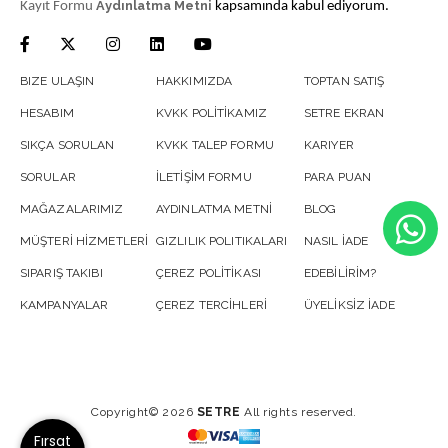
Aydınlatma Metni
Kayıt Formu
kapsamında kabul ediyorum.
BIZE ULAŞIN
HAKKIMIZDA
TOPTAN SATIŞ
HESABIM
KVKK POLİTİKAMIZ
SETRE EKRAN
SIKÇA SORULAN
KVKK TALEP FORMU
KARIYER
SORULAR
İLETİŞİM FORMU
PARA PUAN
MAĞAZALARIMIZ
AYDINLATMA METNİ
BLOG
MÜŞTERİ HİZMETLERİ
GIZLILIK POLITIKALARI
NASIL İADE
SIPARIŞ TAKIBI
ÇEREZ POLİTİKASI
EDEBİLİRİM?
KAMPANYALAR
ÇEREZ TERCİHLERİ
ÜYELİKSİZ İADE
Copyright© 2026
SETRE
All rights reserved.
Fırsat