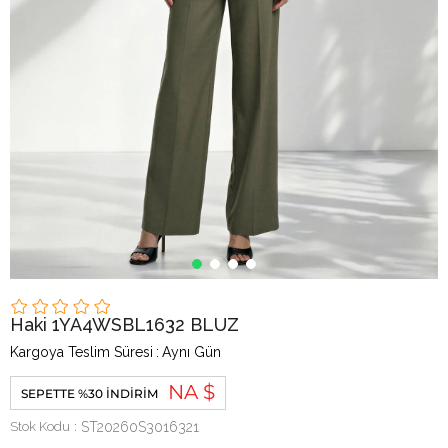
Haki 1YA4WSBL1632 BLUZ
Kargoya Teslim Süresi
:
Aynı Gün
NA $
SEPETTE %30 İNDIRIM
Stok Kodu
ST20260S3016321