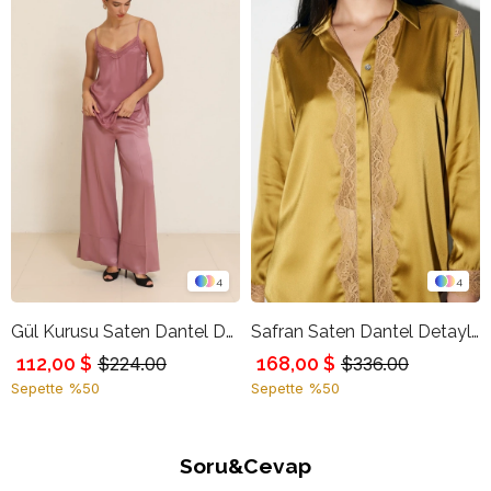
4
4
Gül Kurusu Saten Dantel Detaylı Askılı Rahat Kesim Bluz
Safran Saten Dantel Detaylı Uzun Kollu Rahat Kesim Bluz
112,00 $
168,00 $
$224.00
$336.00
Sepette %50
Sepette %50
Soru&Cevap