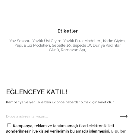
Etiketler
Yaz Sezonu
,
Yazlık Üst Giyim
,
Yazlık Bluz Modelleri
,
Kadın Giyim
,
Yeşil Bluz Modelleri
,
Sepette 10
,
Sepette 15
,
Dünya Kadınlar
Günü
,
Ramazan Ayı
,
EĞLENCEYE KATIL!
Kampanya ve yeniliklerden ilk önce haberdar olmak için kayıt olun
Kampanya, reklam ve tanıtım amaçlı ticari elektronik ileti
gönderilmesini ve kişisel verilerimin bu amaçla işlenmesini,
E-Bülten