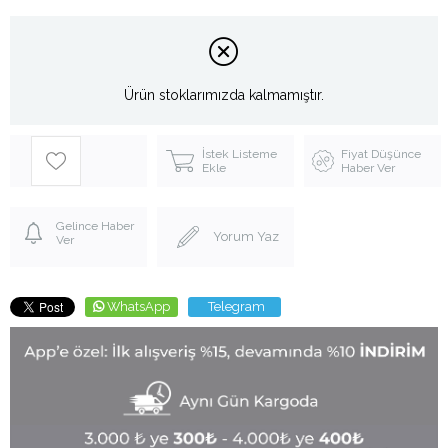
Ürün stoklarımızda kalmamıştır.
İstek Listeme
Fiyat Düşünce
Ekle
Haber Ver
Gelince Haber
Yorum Yaz
Ver
WhatsApp
Telegram