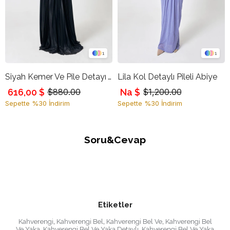
1
1
Siyah Kemer Ve Pile Detayı V Yaka Uzun Abiye
Lila Kol Detaylı Pileli Abiye
616,00 $
Na $
$880.00
$1,200.00
Sepette %30 İndirim
Sepette %30 İndirim
Soru&Cevap
Etiketler
Kahverengi
,
Kahverengi Bel
,
Kahverengi Bel Ve
,
Kahverengi Bel
Ve Yaka
,
Kahverengi Bel Ve Yaka Detaylı
,
Kahverengi Bel Ve Yaka