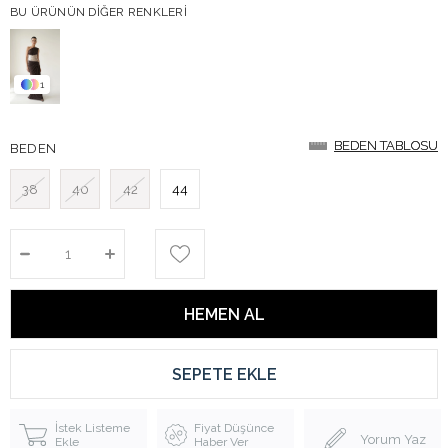
BU ÜRÜNÜN DIĞER RENKLERI
1
BEDEN TABLOSU
BEDEN TABLOSU
BEDEN
38
40
42
44
İstek Listeme
Fiyat Düşünce
Yorum Yaz
Ekle
Haber Ver