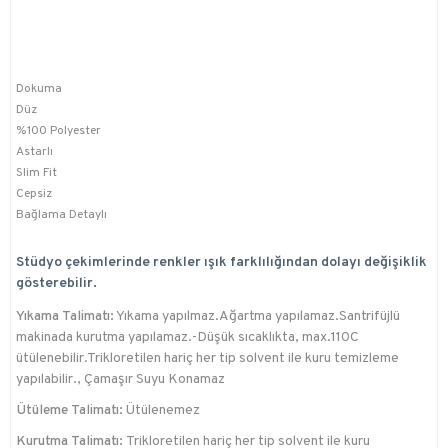
Dokuma
Düz
%100 Polyester
Astarlı
Slim Fit
Cepsiz
Bağlama Detaylı
Stüdyo çekimlerinde renkler ışık farklılığından dolayı değişiklik
gösterebilir.
Yıkama Talimatı:
Yıkama yapılmaz.Ağartma yapılamaz.Santrifüjlü
makinada kurutma yapılamaz.-Düşük sıcaklıkta, max.110C
ütülenebilir.Trikloretilen hariç her tip solvent ile kuru temizleme
yapılabilir., Çamaşır Suyu Konamaz
Ütüleme Talimatı:
Ütülenemez
Kurutma Talimatı:
Trikloretilen hariç her tip solvent ile kuru