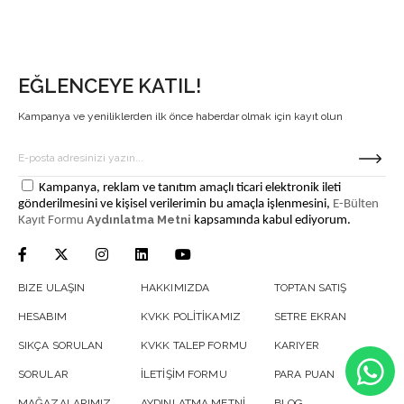
EĞLENCEYE KATIL!
Kampanya ve yeniliklerden ilk önce haberdar olmak için kayıt olun
Kampanya, reklam ve tanıtım amaçlı ticari elektronik ileti
gönderilmesini ve kişisel verilerimin bu amaçla işlenmesini,
E-Bülten
Aydınlatma Metni
Kayıt Formu
kapsamında kabul ediyorum.
BIZE ULAŞIN
HAKKIMIZDA
TOPTAN SATIŞ
HESABIM
KVKK POLİTİKAMIZ
SETRE EKRAN
SIKÇA SORULAN
KVKK TALEP FORMU
KARIYER
SORULAR
İLETİŞİM FORMU
PARA PUAN
MAĞAZALARIMIZ
AYDINLATMA METNİ
BLOG