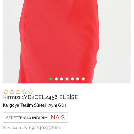
Kırmızı 1YD2CEL2456 ELBİSE
Kargoya Teslim Süresi
:
Aynı Gün
NA $
SEPETTE %40 İNDIRIM
Stok Kodu
ST090S402456001