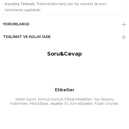
Kurutma Talimatı:
Trikloretilen hariç her tip solvent ile kuru
temizleme yapılabilir.
YORUMLAR
(0)
TESLIMAT VE KOLAY İADE
Soru&Cevap
Etiketler
Kadın Giyim
,
Kırmızı Günlük Elbise Modelleri
,
Yaz Sezonu
İndirimleri
,
Midi Elbise
,
Sepette 70
,
tüm elbiseler
,
Flash Ürünler
,