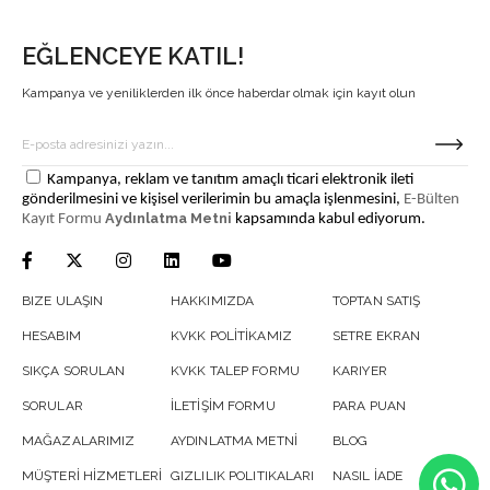
EĞLENCEYE KATIL!
Kampanya ve yeniliklerden ilk önce haberdar olmak için kayıt olun
Kampanya, reklam ve tanıtım amaçlı ticari elektronik ileti
gönderilmesini ve kişisel verilerimin bu amaçla işlenmesini,
E-Bülten
Aydınlatma Metni
Kayıt Formu
kapsamında kabul ediyorum.
BIZE ULAŞIN
HAKKIMIZDA
TOPTAN SATIŞ
HESABIM
KVKK POLİTİKAMIZ
SETRE EKRAN
SIKÇA SORULAN
KVKK TALEP FORMU
KARIYER
SORULAR
İLETİŞİM FORMU
PARA PUAN
MAĞAZALARIMIZ
AYDINLATMA METNİ
BLOG
MÜŞTERİ HİZMETLERİ
GIZLILIK POLITIKALARI
NASIL İADE