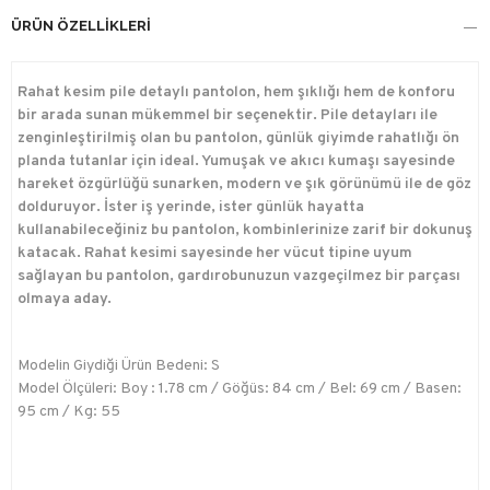
ÜRÜN ÖZELLIKLERI
Rahat kesim pile detaylı pantolon, hem şıklığı hem de konforu
bir arada sunan mükemmel bir seçenektir. Pile detayları ile
zenginleştirilmiş olan bu pantolon, günlük giyimde rahatlığı ön
planda tutanlar için ideal. Yumuşak ve akıcı kumaşı sayesinde
hareket özgürlüğü sunarken, modern ve şık görünümü ile de göz
dolduruyor. İster iş yerinde, ister günlük hayatta
kullanabileceğiniz bu pantolon, kombinlerinize zarif bir dokunuş
katacak. Rahat kesimi sayesinde her vücut tipine uyum
sağlayan bu pantolon, gardırobunuzun vazgeçilmez bir parçası
olmaya aday.
Modelin Giydiği Ürün Bedeni: S
Model Ölçüleri: Boy : 1.78 cm / Göğüs: 84 cm / Bel: 69 cm / Basen:
95 cm / Kg: 55