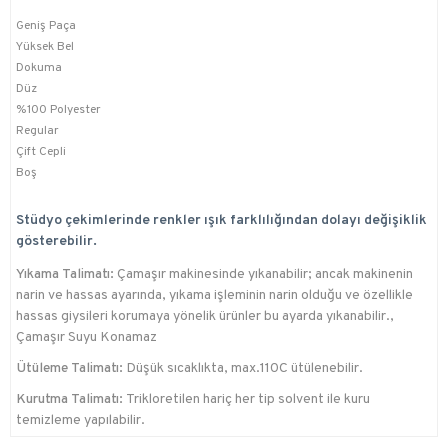
Geniş Paça
Yüksek Bel
Dokuma
Düz
%100 Polyester
Regular
Çift Cepli
Boş
Stüdyo çekimlerinde renkler ışık farklılığından dolayı değişiklik
gösterebilir.
Yıkama Talimatı:
Çamaşır makinesinde yıkanabilir; ancak makinenin
narin ve hassas ayarında, yıkama işleminin narin olduğu ve özellikle
hassas giysileri korumaya yönelik ürünler bu ayarda yıkanabilir.,
Çamaşır Suyu Konamaz
Ütüleme Talimatı:
Düşük sıcaklıkta, max.110C ütülenebilir.
Kurutma Talimatı:
Trikloretilen hariç her tip solvent ile kuru
temizleme yapılabilir.