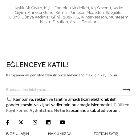
Kışlık Alt Giyim
,
Kışlık Pantolon Modelleri
,
Kış Sezonu
,
Kadın
Giyim
,
Anneler Günü
,
Kırmızı Pantolon Modelleri
,
Sevgililer
Günü
,
Dünya Kadınlar Günü
,
2025 KIŞ
,
winter-season
,
Muhteşem
Kasım Fırsatları
,
Aralık Fırsatları
,
EĞLENCEYE KATIL!
Kampanya ve yeniliklerden ilk önce haberdar olmak için kayıt olun
Kampanya, reklam ve tanıtım amaçlı ticari elektronik ileti
gönderilmesini ve kişisel verilerimin bu amaçla işlenmesini,
E-Bülten
Aydınlatma Metni
Kayıt Formu
kapsamında kabul ediyorum.
BIZE ULAŞIN
HAKKIMIZDA
TOPTAN SATIŞ