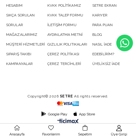
HESABIM
KVKK POLİTİKAMIZ
SETRE EKRAN
SIKÇA SORULAN
KVKK TALEP FORMU
KARIYER
SORULAR
İLETİŞİM FORMU
PARA PUAN
MAĞAZALARIMIZ
AYDINLATMA METNİ
BLOG
MÜŞTERİ HİZMETLERİ
GIZLILIK POLITIKALARI
NASIL İADE
SIPARIŞ TAKIBI
ÇEREZ POLİTİKASI
EDEBİLİRİM?
KAMPANYALAR
ÇEREZ TERCİHLERİ
ÜYELİKSİZ İADE
Copyright© 2026
SETRE
All rights reserved.
Google Play
App Store
Anasayfa
Favorilerim
Sepetim
Üye Girişi