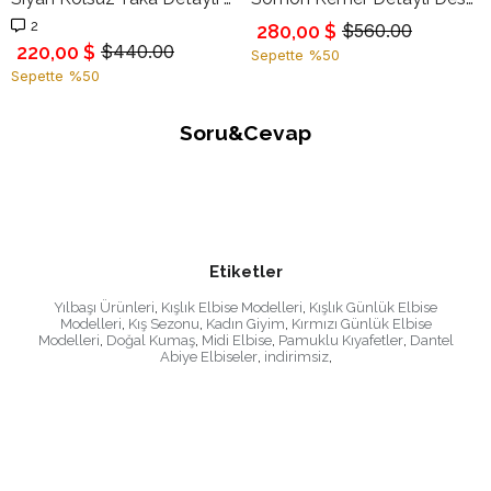
2
280,00 $
$560.00
220,00 $
$440.00
Sepette %50
Sepette %50
Soru&Cevap
Etiketler
Yılbaşı Ürünleri
,
Kışlık Elbise Modelleri
,
Kışlık Günlük Elbise
Modelleri
,
Kış Sezonu
,
Kadın Giyim
,
Kırmızı Günlük Elbise
Modelleri
,
Doğal Kumaş
,
Midi Elbise
,
Pamuklu Kıyafetler
,
Dantel
Abiye Elbiseler
,
indirimsiz
,