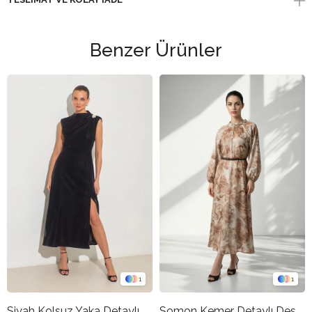
Benzer Ürünler
1
1
Siyah Kolsuz Yaka Detaylı Belden Oturtmalı Kadife Elbise
Somon Kemer Detaylı Desenli Rahat Kesim Elbise