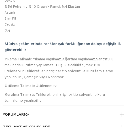
Dokulu
%56 Polyamid %40 Organik Pamuk %4 Elastan
Astarlı
Slim Fit
Cepsiz
Boş
Stüdyo çekimlerinde renkler ışık farklılığından dolayı değişiklik
gösterebilir.
Yıkama Talimatı:
Yıkama yapılmaz.Ağartma yapılamaz.Santrifüjlü
makinada kurutma yapılamaz.-Düşük sıcaklıkta, max.110C
ütülenebilir.Trikloretilen hariç her tip solvent ile kuru temizleme
yapılabilir., Çamaşır Suyu Konamaz
Ütüleme Talimatı:
Ütülenemez
Kurutma Talimatı:
Trikloretilen hariç her tip solvent ile kuru
temizleme yapılabilir.
YORUMLAR
(0)
TESLIMAT VE KOLAY İADE