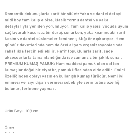
Romantik dokunuşlarla zarif bir silüet: Yaka ve dantel detaylı
midi boy tam kalıp elbise, klasik formu dantel ve yaka
detaylarıyla yeniden yorumluyor. Tam kalıp yapısı vücuda uyum
sağlayarak kusursuz bir duruş sunarken, yaka kısmındaki zarif
kesim ve dantel süslemeler feminen şıklığı öne çıkarıyor. Hem
gündüz davetlerinde hem de özel akşam organizasyonlarında
rahatlıkla tercih edilebilir. Hafif topuklularla zarif, sade
aksesuarlarla tamamlandığında ise zamansız bir şıklık sunar.
PREMIUM KUMAŞ PAMUK: Ham maddesi pamuk olan cotton
kumaşlar doğal bir elyaftır, pamuk liflerinden elde edilir. Emici
özelliğinden dolayı yazın en kullanışlı kumaş türüdür. Nemi iyi
emmesi ve ısıyı dışarı vermesi sebebiyle serin tutma özelliği
bulunur, terletme yapmaz.
Ürün Boyu: 109 cm
Örme