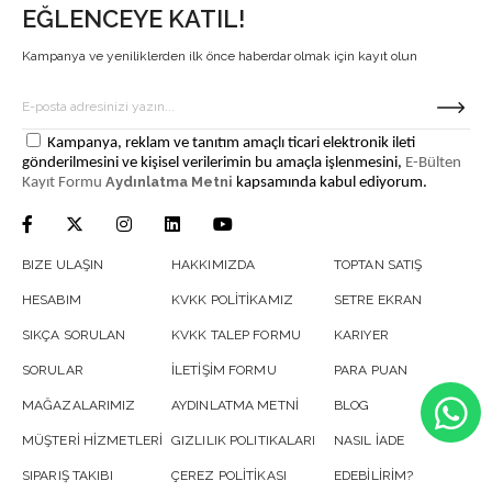
EĞLENCEYE KATIL!
Kampanya ve yeniliklerden ilk önce haberdar olmak için kayıt olun
Kampanya, reklam ve tanıtım amaçlı ticari elektronik ileti
gönderilmesini ve kişisel verilerimin bu amaçla işlenmesini,
E-Bülten
Aydınlatma Metni
Kayıt Formu
kapsamında kabul ediyorum.
BIZE ULAŞIN
HAKKIMIZDA
TOPTAN SATIŞ
HESABIM
KVKK POLİTİKAMIZ
SETRE EKRAN
SIKÇA SORULAN
KVKK TALEP FORMU
KARIYER
SORULAR
İLETİŞİM FORMU
PARA PUAN
MAĞAZALARIMIZ
AYDINLATMA METNİ
BLOG
MÜŞTERİ HİZMETLERİ
GIZLILIK POLITIKALARI
NASIL İADE
SIPARIŞ TAKIBI
ÇEREZ POLİTİKASI
EDEBİLİRİM?