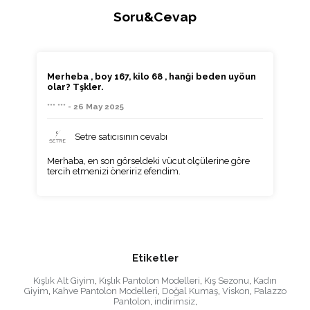
Soru&Cevap
Merheba , boy 167, kilo 68 , hanği beden uyöun
olar? Tşkler.
*** *** - 26 May 2025
Setre satıcısının cevabı
Merhaba, en son görseldeki vücut olçülerine göre
tercih etmenizi öneririz efendim.
Etiketler
Kışlık Alt Giyim
,
Kışlık Pantolon Modelleri
,
Kış Sezonu
,
Kadın
Giyim
,
Kahve Pantolon Modelleri
,
Doğal Kumaş
,
Viskon
,
Palazzo
Pantolon
,
indirimsiz
,