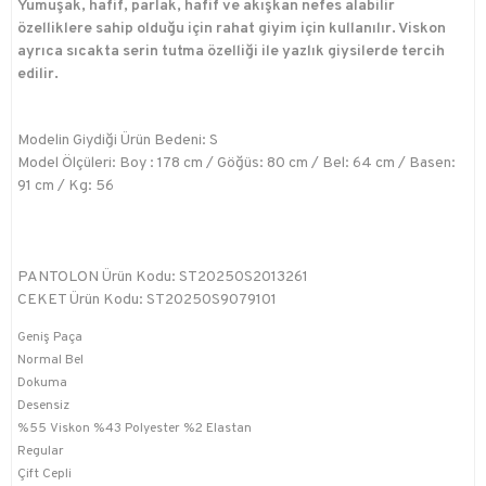
Yumuşak, hafif, parlak, hafif ve akışkan nefes alabilir
özelliklere sahip olduğu için rahat giyim için kullanılır. Viskon
ayrıca sıcakta serin tutma özelliği ile yazlık giysilerde tercih
edilir.
Modelin Giydiği Ürün Bedeni: S
Model Ölçüleri: Boy : 178 cm / Göğüs: 80 cm / Bel: 64 cm / Basen:
91 cm / Kg: 56
PANTOLON Ürün Kodu: ST20250S2013261
CEKET Ürün Kodu: ST20250S9079101
Geniş Paça
Normal Bel
Dokuma
Desensiz
%55 Viskon %43 Polyester %2 Elastan
Regular
Çift Cepli