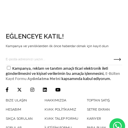
EĞLENCEYE KATIL!
Kampanya ve yeniliklerden ilk önce haberdar olmak için kayıt olun
Kampanya, reklam ve tanıtım amaçlı ticari elektronik ileti
gönderilmesini ve kişisel verilerimin bu amaçla işlenmesini,
E-Bülten
Aydınlatma Metni
Kayıt Formu
kapsamında kabul ediyorum.
BIZE ULAŞIN
HAKKIMIZDA
TOPTAN SATIŞ
HESABIM
KVKK POLİTİKAMIZ
SETRE EKRAN
SIKÇA SORULAN
KVKK TALEP FORMU
KARIYER
SORULAR
İLETİŞİM FORMU
PARA PUAN