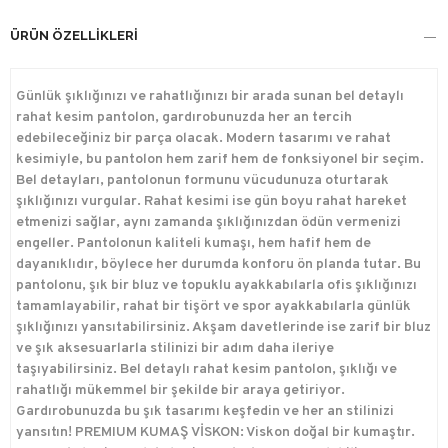
ÜRÜN ÖZELLIKLERI
Günlük şıklığınızı ve rahatlığınızı bir arada sunan bel detaylı
rahat kesim pantolon, gardırobunuzda her an tercih
edebileceğiniz bir parça olacak. Modern tasarımı ve rahat
kesimiyle, bu pantolon hem zarif hem de fonksiyonel bir seçim.
Bel detayları, pantolonun formunu vücudunuza oturtarak
şıklığınızı vurgular. Rahat kesimi ise gün boyu rahat hareket
etmenizi sağlar, aynı zamanda şıklığınızdan ödün vermenizi
engeller. Pantolonun kaliteli kumaşı, hem hafif hem de
dayanıklıdır, böylece her durumda konforu ön planda tutar. Bu
pantolonu, şık bir bluz ve topuklu ayakkabılarla ofis şıklığınızı
tamamlayabilir, rahat bir tişört ve spor ayakkabılarla günlük
şıklığınızı yansıtabilirsiniz. Akşam davetlerinde ise zarif bir bluz
ve şık aksesuarlarla stilinizi bir adım daha ileriye
taşıyabilirsiniz. Bel detaylı rahat kesim pantolon, şıklığı ve
rahatlığı mükemmel bir şekilde bir araya getiriyor.
Gardırobunuzda bu şık tasarımı keşfedin ve her an stilinizi
yansıtın! PREMIUM KUMAŞ VİSKON: Viskon doğal bir kumaştır.