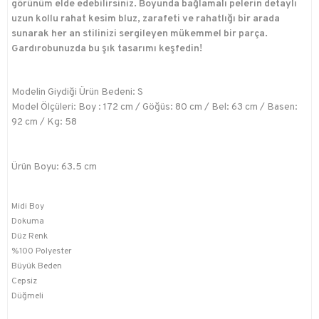
görünüm elde edebilirsiniz. Boyunda bağlamalı pelerin detaylı
uzun kollu rahat kesim bluz, zarafeti ve rahatlığı bir arada
sunarak her an stilinizi sergileyen mükemmel bir parça.
Gardırobunuzda bu şık tasarımı keşfedin!
Modelin Giydiği Ürün Bedeni: S
Model Ölçüleri: Boy : 172 cm / Göğüs: 80 cm / Bel: 63 cm / Basen:
92 cm / Kg: 58
Ürün Boyu: 63.5 cm
Midi Boy
Dokuma
Düz Renk
%100 Polyester
Büyük Beden
Cepsiz
Düğmeli