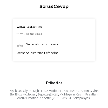
Soru&Cevap
kolları astarli mi
*** *** - 28 Nis 2025
Setre satıcısının cevabı
Merhaba, astarsızdır efendim.
Etiketler
Kışlık Üst Giyim
,
Kışlık Bluz Modelleri
,
Kış Sezonu
,
Kadın Giyim
,
Bej Bluz Modelleri
,
Sepette 50+20
,
Muhteşem Kasım Fırsatları
,
Aralık Fırsatları
,
Sepette 50+21
,
Yeni Yıl Kampanyası
,