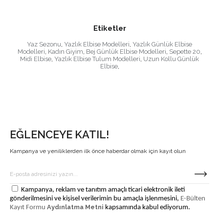
Etiketler
Yaz Sezonu
,
Yazlık Elbise Modelleri
,
Yazlık Günlük Elbise
Modelleri
,
Kadın Giyim
,
Bej Günlük Elbise Modelleri
,
Sepette 20
,
Midi Elbise
,
Yazlık Elbise Tulum Modelleri
,
Uzun Kollu Günlük
Elbise
,
EĞLENCEYE KATIL!
Kampanya ve yeniliklerden ilk önce haberdar olmak için kayıt olun
Kampanya, reklam ve tanıtım amaçlı ticari elektronik ileti
gönderilmesini ve kişisel verilerimin bu amaçla işlenmesini,
E-Bülten
Aydınlatma Metni
Kayıt Formu
kapsamında kabul ediyorum.