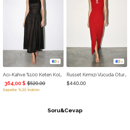
3
3
Acı-Kahve %100 Keten Kolsuz Bel Detaylı Midi Boy Elbise
Russet Kırmızı Vücuda Oturan Tam Kalıp Dekolteli Fiyonk Detaylı Önden Yırtmaçlı Kolsuz Midi Boy Elbise
364,00 $
$520.00
$440.00
Sepette %30 İndirim
Soru&Cevap