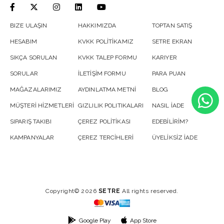
BIZE ULAŞIN
HAKKIMIZDA
TOPTAN SATIŞ
HESABIM
KVKK POLİTİKAMIZ
SETRE EKRAN
SIKÇA SORULAN
KVKK TALEP FORMU
KARIYER
SORULAR
İLETİŞİM FORMU
PARA PUAN
MAĞAZALARIMIZ
AYDINLATMA METNİ
BLOG
MÜŞTERİ HİZMETLERİ
GIZLILIK POLITIKALARI
NASIL İADE
SIPARIŞ TAKIBI
ÇEREZ POLİTİKASI
EDEBİLİRİM?
KAMPANYALAR
ÇEREZ TERCİHLERİ
ÜYELİKSİZ İADE
Copyright© 2026
SETRE
All rights reserved.
Google Play
App Store