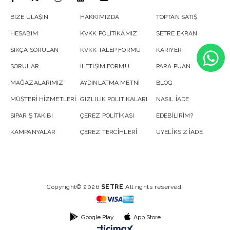
BIZE ULAŞIN
HAKKIMIZDA
TOPTAN SATIŞ
HESABIM
KVKK POLİTİKAMIZ
SETRE EKRAN
SIKÇA SORULAN
KVKK TALEP FORMU
KARIYER
SORULAR
İLETİŞİM FORMU
PARA PUAN
MAĞAZALARIMIZ
AYDINLATMA METNİ
BLOG
MÜŞTERİ HİZMETLERİ
GIZLILIK POLITIKALARI
NASIL İADE
SIPARIŞ TAKIBI
ÇEREZ POLİTİKASI
EDEBİLİRİM?
KAMPANYALAR
ÇEREZ TERCİHLERİ
ÜYELİKSİZ İADE
Copyright© 2026
SETRE
All rights reserved.
Google Play
App Store