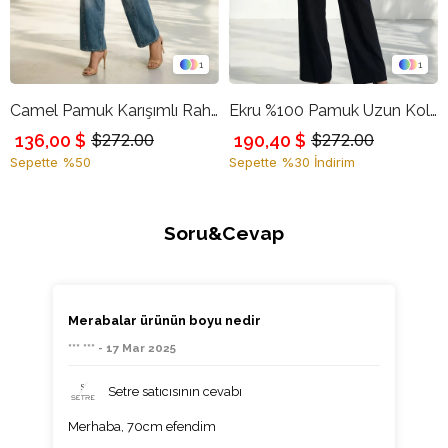
1
1
Camel Pamuk Karışımlı Rahat Kesim Uzun Kollu Gömlek
Ekru %100 Pamuk Uzun Kollu Bel Detaylı Gömlek
136,00 $
190,40 $
$272.00
$272.00
Sepette %50
Sepette %30 İndirim
Soru&Cevap
Merabalar ürünün boyu nedir
*** *** - 17 Mar 2025
Setre satıcısının cevabı
Merhaba, 70cm efendim