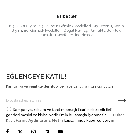
Etiketler
Kışlık Üst Giyim
,
Kışlık Kadın Gömlek Modelleri
,
Kış Sezonu
,
Kadın
Giyim
,
Bej Gömlek Modelleri
,
Doğal Kumaş
,
Pamuklu Gömlek
,
Pamuklu Kıyafetler
,
indirimsiz
,
EĞLENCEYE KATIL!
Kampanya ve yeniliklerden ilk önce haberdar olmak için kayıt olun
Kampanya, reklam ve tanıtım amaçlı ticari elektronik ileti
gönderilmesini ve kişisel verilerimin bu amaçla işlenmesini,
E-Bülten
Aydınlatma Metni
Kayıt Formu
kapsamında kabul ediyorum.