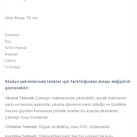
Ürün Boyu: 70 cm
Dokuma
Düz
%100 Pamuk
Regular
Cepsiz
Yırtmaçlı
Stüdyo çekimlerinde renkler ışık farklılığından dolayı değişiklik
gösterebilir.
Yıkama Talimatı:
Çamaşır makinesinde yıkanabilir; ancak makinenin
narin ve hassas ayarında, yıkama işleminin narin olduğu ve özellikle
hassas giysileri korumaya yönelik ürünler bu ayarda yıkanabilir.,
Çamaşır Suyu Konamaz
Ütüleme Talimatı:
Düşük sıcaklıkta, max.110C ütülenebilir.
Kurutma Talimatı:
Trikloretilen hariç her tip solvent ile kuru