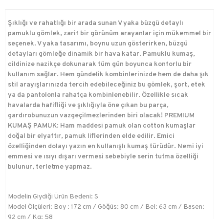
Şıklığı ve rahatlığı bir arada sunan V yaka büzgü detaylı
pamuklu gömlek, zarif bir görünüm arayanlar için mükemmel bir
seçenek. V yaka tasarımı, boynu uzun gösterirken, büzgü
detayları gömleğe dinamik bir hava katar. Pamuklu kumaş,
cildinize nazikçe dokunarak tüm gün boyunca konforlu bir
kullanım sağlar. Hem gündelik kombinlerinizde hem de daha şık
stil arayışlarınızda tercih edebileceğiniz bu gömlek, şort, etek
ya da pantolonla rahatça kombinlenebilir. Özellikle sıcak
havalarda hafifliği ve şıklığıyla öne çıkan bu parça,
gardırobunuzun vazgeçilmezlerinden biri olacak! PREMIUM
KUMAŞ PAMUK: Ham maddesi pamuk olan cotton kumaşlar
doğal bir elyaftır, pamuk liflerinden elde edilir. Emici
özelliğinden dolayı yazın en kullanışlı kumaş türüdür. Nemi iyi
emmesi ve ısıyı dışarı vermesi sebebiyle serin tutma özelliği
bulunur, terletme yapmaz.
Modelin Giydiği Ürün Bedeni: S
Model Ölçüleri: Boy : 172 cm / Göğüs: 80 cm / Bel: 63 cm / Basen:
92 cm / Kg: 58