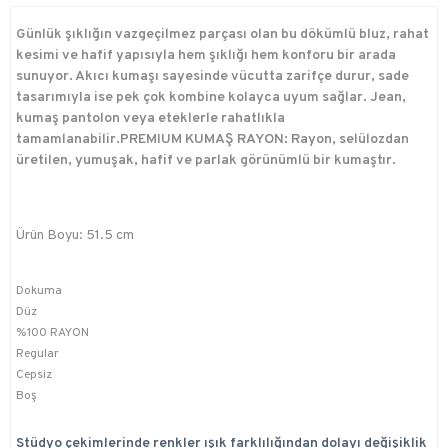
Günlük şıklığın vazgeçilmez parçası olan bu dökümlü bluz, rahat
kesimi ve hafif yapısıyla hem şıklığı hem konforu bir arada
sunuyor. Akıcı kumaşı sayesinde vücutta zarifçe durur, sade
tasarımıyla ise pek çok kombine kolayca uyum sağlar. Jean,
kumaş pantolon veya eteklerle rahatlıkla
tamamlanabilir.PREMIUM KUMAŞ RAYON: Rayon, selülozdan
üretilen, yumuşak, hafif ve parlak görünümlü bir kumaştır.
Ürün Boyu: 51.5 cm
Dokuma
Düz
%100 RAYON
Regular
Cepsiz
Boş
Stüdyo çekimlerinde renkler ışık farklılığından dolayı değişiklik