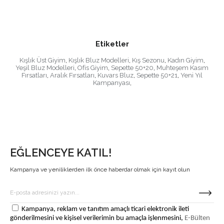
Etiketler
Kışlık Üst Giyim
,
Kışlık Bluz Modelleri
,
Kış Sezonu
,
Kadın Giyim
,
Yeşil Bluz Modelleri
,
Ofis Giyim
,
Sepette 50+20
,
Muhteşem Kasım
Fırsatları
,
Aralık Fırsatları
,
Kuvars Bluz
,
Sepette 50+21
,
Yeni Yıl
Kampanyası
,
EĞLENCEYE KATIL!
Kampanya ve yeniliklerden ilk önce haberdar olmak için kayıt olun
Kampanya, reklam ve tanıtım amaçlı ticari elektronik ileti
gönderilmesini ve kişisel verilerimin bu amaçla işlenmesini,
E-Bülten