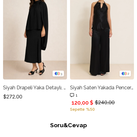
3
2
Siyah Drapeli Yaka Detaylı, Pelerin Formlu Rahat Kesim Bluz
Siyah Saten Yakada Pencere Ve Aksesuar Detaylı Askılı Bluz
1
$272.00
120,00 $
$240.00
Sepette %50
Soru&Cevap