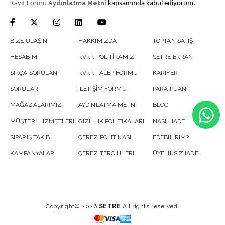
Aydınlatma Metni
Kayıt Formu
kapsamında kabul ediyorum.
BIZE ULAŞIN
HAKKIMIZDA
TOPTAN SATIŞ
HESABIM
KVKK POLİTİKAMIZ
SETRE EKRAN
SIKÇA SORULAN
KVKK TALEP FORMU
KARIYER
SORULAR
İLETİŞİM FORMU
PARA PUAN
MAĞAZALARIMIZ
AYDINLATMA METNİ
BLOG
MÜŞTERİ HİZMETLERİ
GIZLILIK POLITIKALARI
NASIL İADE
SIPARIŞ TAKIBI
ÇEREZ POLİTİKASI
EDEBİLİRİM?
KAMPANYALAR
ÇEREZ TERCİHLERİ
ÜYELİKSİZ İADE
Copyright© 2026
SETRE
All rights reserved.