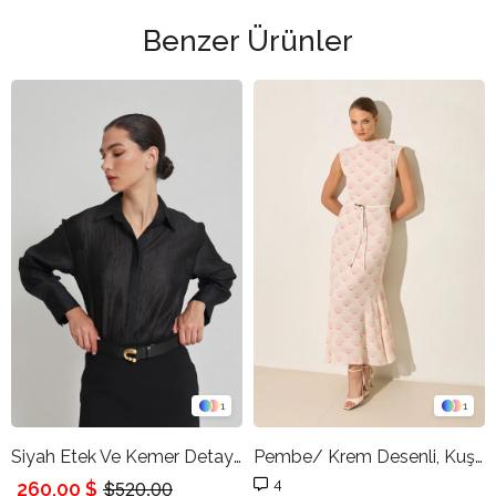
Benzer Ürünler
1
1
Siyah Etek Ve Kemer Detaylı Rahat Kesim Tam Kalıp Elbise
Pembe/ Krem Desenli, Kuşak Detaylı Kolsuz Balıkçı Yaka Uzun Elbise
4
260,00 $
$520.00