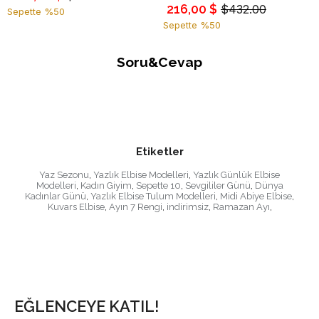
216,00 $
$432.00
Sepette %50
Sepette %50
Soru&Cevap
Etiketler
Yaz Sezonu
,
Yazlık Elbise Modelleri
,
Yazlık Günlük Elbise
Modelleri
,
Kadın Giyim
,
Sepette 10
,
Sevgililer Günü
,
Dünya
Kadınlar Günü
,
Yazlık Elbise Tulum Modelleri
,
Midi Abiye Elbise
,
Kuvars Elbise
,
Ayın 7 Rengi
,
indirimsiz
,
Ramazan Ayı
,
EĞLENCEYE KATIL!