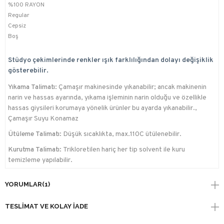
%100 RAYON
Regular
Cepsiz
Boş
Stüdyo çekimlerinde renkler ışık farklılığından dolayı değişiklik
gösterebilir.
Yıkama Talimatı:
Çamaşır makinesinde yıkanabilir; ancak makinenin
narin ve hassas ayarında, yıkama işleminin narin olduğu ve özellikle
hassas giysileri korumaya yönelik ürünler bu ayarda yıkanabilir.,
Çamaşır Suyu Konamaz
Ütüleme Talimatı:
Düşük sıcaklıkta, max.110C ütülenebilir.
Kurutma Talimatı:
Trikloretilen hariç her tip solvent ile kuru
temizleme yapılabilir.
YORUMLAR
(1)
TESLIMAT VE KOLAY İADE