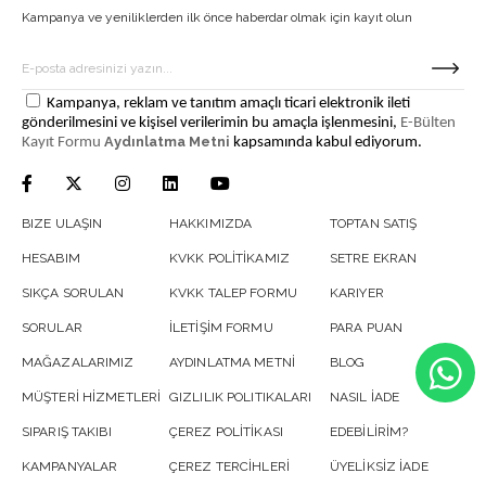
Kampanya ve yeniliklerden ilk önce haberdar olmak için kayıt olun
Kampanya, reklam ve tanıtım amaçlı ticari elektronik ileti
gönderilmesini ve kişisel verilerimin bu amaçla işlenmesini,
E-Bülten
Aydınlatma Metni
Kayıt Formu
kapsamında kabul ediyorum.
BIZE ULAŞIN
HAKKIMIZDA
TOPTAN SATIŞ
HESABIM
KVKK POLİTİKAMIZ
SETRE EKRAN
SIKÇA SORULAN
KVKK TALEP FORMU
KARIYER
SORULAR
İLETİŞİM FORMU
PARA PUAN
MAĞAZALARIMIZ
AYDINLATMA METNİ
BLOG
MÜŞTERİ HİZMETLERİ
GIZLILIK POLITIKALARI
NASIL İADE
SIPARIŞ TAKIBI
ÇEREZ POLİTİKASI
EDEBİLİRİM?
KAMPANYALAR
ÇEREZ TERCİHLERİ
ÜYELİKSİZ İADE