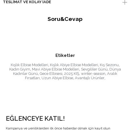
TESLIMAT VE KOLAY İADE
Soru&Cevap
Etiketler
Kışlık Elbise Modelleri
,
Kışlık Abiye Elbise Modelleri
,
Kış Sezonu
,
Kadın Giyim
,
Mavi Abiye Elbise Modelleri
,
Sevgililer Günü
,
Dünya
Kadınlar Günü
,
Gece Elbisesi
,
2025 KIŞ
,
winter-season
,
Aralık
Fırsatları
,
Uzun Abiye Elbise
,
Avantajlı Ürünler
,
EĞLENCEYE KATIL!
Kampanya ve yeniliklerden ilk önce haberdar olmak için kayıt olun