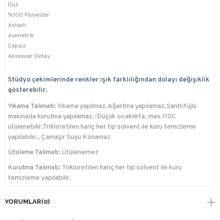
Düz
%100 Polyester
Astarlı
Asimetrik
Cepsiz
Aksesuar Detay
Stüdyo çekimlerinde renkler ışık farklılığından dolayı değişiklik
gösterebilir.
Yıkama Talimatı:
Yıkama yapılmaz.Ağartma yapılamaz.Santrifüjlü
makinada kurutma yapılamaz.-Düşük sıcaklıkta, max.110C
ütülenebilir.Trikloretilen hariç her tip solvent ile kuru temizleme
yapılabilir., Çamaşır Suyu Konamaz
Ütüleme Talimatı:
Ütülenemez
Kurutma Talimatı:
Trikloretilen hariç her tip solvent ile kuru
temizleme yapılabilir.
YORUMLAR
(0)