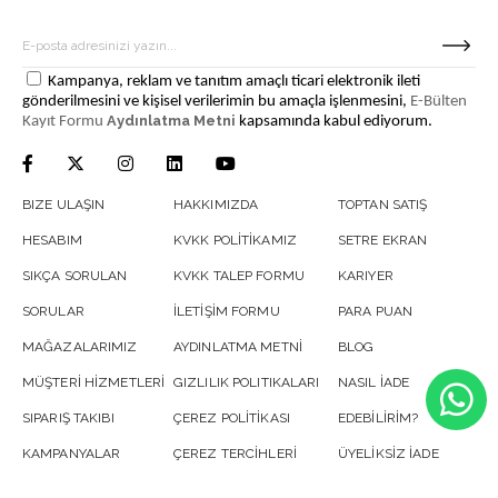
Kampanya, reklam ve tanıtım amaçlı ticari elektronik ileti
gönderilmesini ve kişisel verilerimin bu amaçla işlenmesini,
E-Bülten
Aydınlatma Metni
Kayıt Formu
kapsamında kabul ediyorum.
BIZE ULAŞIN
HAKKIMIZDA
TOPTAN SATIŞ
HESABIM
KVKK POLİTİKAMIZ
SETRE EKRAN
SIKÇA SORULAN
KVKK TALEP FORMU
KARIYER
SORULAR
İLETİŞİM FORMU
PARA PUAN
MAĞAZALARIMIZ
AYDINLATMA METNİ
BLOG
MÜŞTERİ HİZMETLERİ
GIZLILIK POLITIKALARI
NASIL İADE
SIPARIŞ TAKIBI
ÇEREZ POLİTİKASI
EDEBİLİRİM?
KAMPANYALAR
ÇEREZ TERCİHLERİ
ÜYELİKSİZ İADE