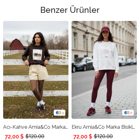
Benzer Ürünler
3
2
Acı-Kahve Amia&Co Marka Bisiklet Yaka Şardonlu Baskılı Oversize Sweatshirt
Ekru Amia&Co Marka Bisiklet Yaka Baskılı Şardonlu Oversize Sweatshirt
72,00 $
72,00 $
$120.00
$120.00