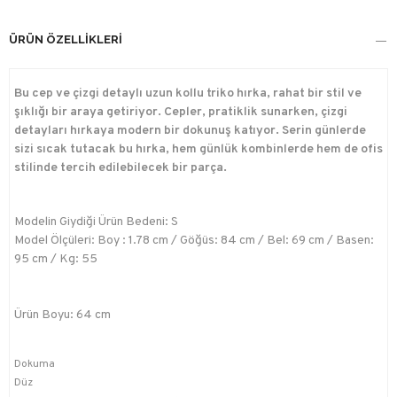
ÜRÜN ÖZELLIKLERI
Bu cep ve çizgi detaylı uzun kollu triko hırka, rahat bir stil ve
şıklığı bir araya getiriyor. Cepler, pratiklik sunarken, çizgi
detayları hırkaya modern bir dokunuş katıyor. Serin günlerde
sizi sıcak tutacak bu hırka, hem günlük kombinlerde hem de ofis
stilinde tercih edilebilecek bir parça.
Modelin Giydiği Ürün Bedeni: S
Model Ölçüleri: Boy : 1.78 cm / Göğüs: 84 cm / Bel: 69 cm / Basen:
95 cm / Kg: 55
Ürün Boyu: 64 cm
Dokuma
Düz