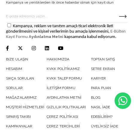
Kampanya ve yeniliklerden ilk önce haberdar olmak için kayıt olun
Kampanya, reklam ve tanıtım amaçlı ticari elektronik ileti
gönderilmesini ve kişisel verilerimin bu amaçla işlenmesini,
E-Bülten
Aydınlatma Metni
Kayıt Formu
kapsamında kabul ediyorum.
BIZE ULAŞIN
HAKKIMIZDA
TOPTAN SATIŞ
HESABIM
KVKK POLİTİKAMIZ
SETRE EKRAN
SIKÇA SORULAN
KVKK TALEP FORMU
KARIYER
SORULAR
İLETİŞİM FORMU
PARA PUAN
MAĞAZALARIMIZ
AYDINLATMA METNİ
BLOG
MÜŞTERİ HİZMETLERİ
GIZLILIK POLITIKALARI
NASIL İADE
SIPARIŞ TAKIBI
ÇEREZ POLİTİKASI
EDEBİLİRİM?
KAMPANYALAR
ÇEREZ TERCİHLERİ
ÜYELİKSİZ İADE