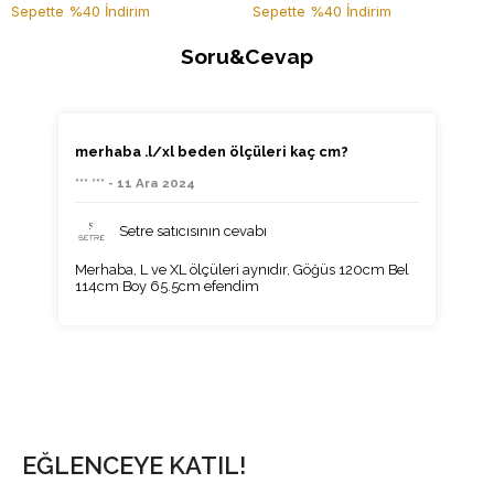
Sepette %40 İndirim
Sepette %40 İndirim
Soru&Cevap
merhaba .l/xl beden ölçüleri kaç cm?
*** *** - 11 Ara 2024
Setre satıcısının cevabı
Merhaba, L ve XL ölçüleri aynıdır, Göğüs 120cm Bel
114cm Boy 65.5cm efendim
EĞLENCEYE KATIL!