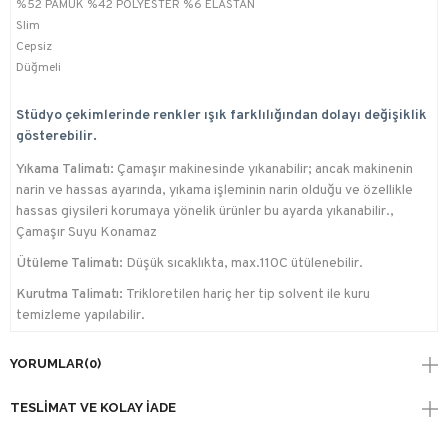
%52 PAMUK %42 POLYESTER %6 ELASTAN
Slim
Cepsiz
Düğmeli
Stüdyo çekimlerinde renkler ışık farklılığından dolayı değişiklik
gösterebilir.
Yıkama Talimatı:
Çamaşır makinesinde yıkanabilir; ancak makinenin
narin ve hassas ayarında, yıkama işleminin narin olduğu ve özellikle
hassas giysileri korumaya yönelik ürünler bu ayarda yıkanabilir.,
Çamaşır Suyu Konamaz
Ütüleme Talimatı:
Düşük sıcaklıkta, max.110C ütülenebilir.
Kurutma Talimatı:
Trikloretilen hariç her tip solvent ile kuru
temizleme yapılabilir.
YORUMLAR
(0)
TESLIMAT VE KOLAY İADE