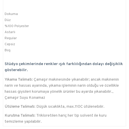
Dokuma
Düz
%100 Polyester
Astarlı
Regular
Cepsiz
Boş
Stüdyo çekimlerinde renkler ışık farklılığından dolayı değişiklik
gösterebilir.
Yıkama Talimatı:
Çamaşır makinesinde yıkanabilir; ancak makinenin
narin ve hassas ayarında, yıkama işleminin narin olduğu ve özellikle
hassas giysileri korumaya yönelik ürünler bu ayarda yıkanabilir.,
Çamaşır Suyu Konamaz
Ütüleme Talimatı:
Düşük sıcaklıkta, max.110C ütülenebilir.
Kurutma Talimatı:
Trikloretilen hariç her tip solvent ile kuru
temizleme yapılabilir.