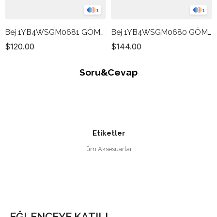
1
1
Bej 1YB4WSGM0681 GÖMLEK
Bej 1YB4WSGM0680 GÖMLEK
$120.00
$144.00
Soru&Cevap
Etiketler
Tüm Aksesuarlar
,
EĞLENCEYE KATIL!