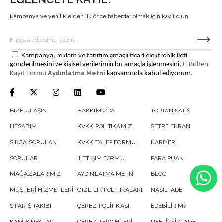
Kampanya ve yeniliklerden ilk önce haberdar olmak için kayıt olun
Kampanya, reklam ve tanıtım amaçlı ticari elektronik ileti
gönderilmesini ve kişisel verilerimin bu amaçla işlenmesini,
E-Bülten
Aydınlatma Metni
Kayıt Formu
kapsamında kabul ediyorum.
BIZE ULAŞIN
HAKKIMIZDA
TOPTAN SATIŞ
HESABIM
KVKK POLİTİKAMIZ
SETRE EKRAN
SIKÇA SORULAN
KVKK TALEP FORMU
KARIYER
SORULAR
İLETİŞİM FORMU
PARA PUAN
MAĞAZALARIMIZ
AYDINLATMA METNİ
BLOG
MÜŞTERİ HİZMETLERİ
GIZLILIK POLITIKALARI
NASIL İADE
SIPARIŞ TAKIBI
ÇEREZ POLİTİKASI
EDEBİLİRİM?
KAMPANYALAR
ÇEREZ TERCİHLERİ
ÜYELİKSİZ İADE