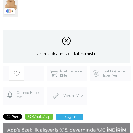
1
Ürün stoklarımızda kalmamıştır.
İstek Listeme
Fiyat Düşünce
Ekle
Haber Ver
Gelince Haber
Yorum Yaz
Ver
WhatsApp
Telegram