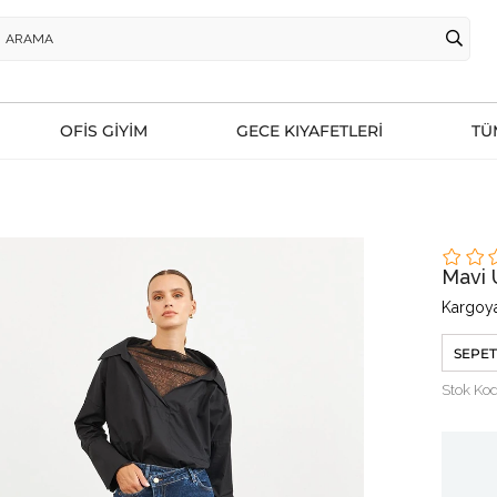
OFİS GİYİM
GECE KIYAFETLERİ
TÜ
Mavi 
Kargoya
SEPET
Stok Ko