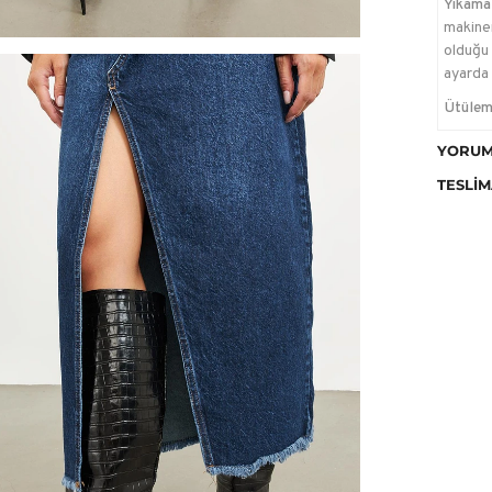
Yıkama 
makinen
olduğu 
ayarda 
Ütülem
Kurutm
YORUM
temizle
TESLIM