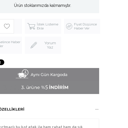
Ürün stoklarımızda kalmamıştır.
İstek Listeme
Fiyat Düşünce
Ekle
Haber Ver
elince Haber
Yorum
er
Yaz
ÖZELLIKLERI
yırtmaçlı bu kot etek ile hem rahat hem de şık