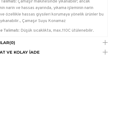
Talimatı:
Çamaşır makinesinde yıkanabilir; ancak
in narin ve hassas ayarında, yıkama işleminin narin
ve özellikle hassas giysileri korumaya yönelik ürünler bu
yıkanabilir., Çamaşır Suyu Konamaz
e Talimatı:
Düşük sıcaklıkta, max.110C ütülenebilir.
a Talimatı:
Trikloretilen hariç her tip solvent ile kuru
LAR
(0)
me yapılabilir.
AT VE KOLAY İADE