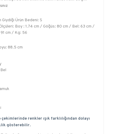
snız
 Giydiği Ürün Bedeni: S
lçüleri: Boy : 1.74 cm / Göğüs: 80 cm / Bel: 63 cm /
 91 cm / Kg: 56
oyu: 88.5 cm
y
 Bel
Pamuk
i
 çekimlerinde renkler ışık farklılığından dolayı
lik gösterebilir.