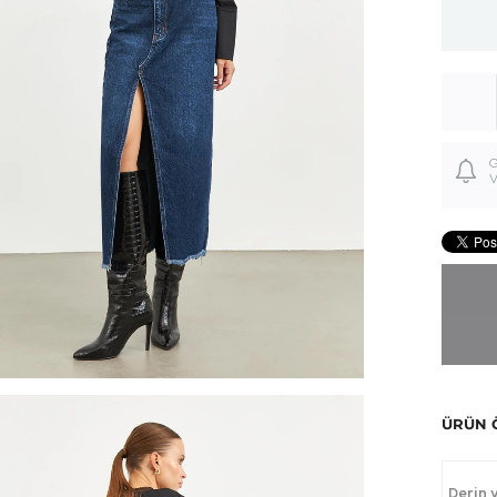
G
V
ÜRÜN 
Derin 