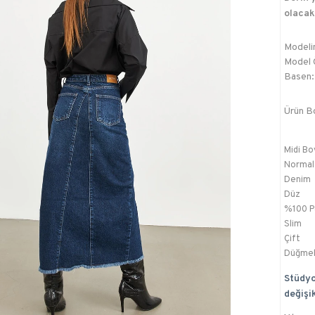
olacak
Modelin
Model Ö
Basen:
Ürün B
Midi Bo
Normal
Denim
Düz
%100 
Slim
Çift
Düğmel
Stüdyo
değişik