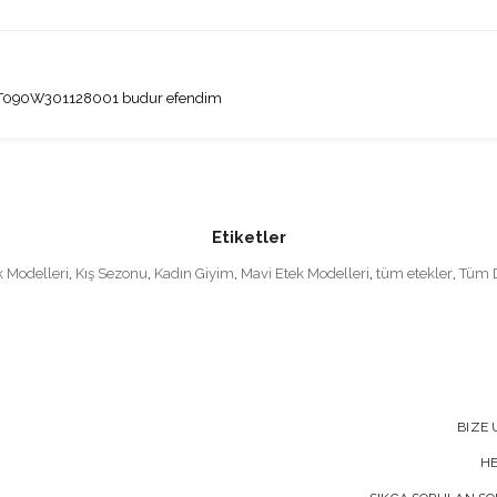
u ST090W301128001 budur efendim
Etiketler
k Modelleri
,
Kış Sezonu
,
Kadın Giyim
,
Mavi Etek Modelleri
,
tüm etekler
,
Tüm 
BIZE 
H