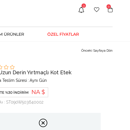
3
0
M ÜRÜNLER
ÖZEL FİYATLAR
Önceki Sayfaya Dön
Uzun Derin Yırtmaçlı Kot Etek
 Teslim Süresi
:
Aynı Gün
NA $
TE %30 İNDIRIM
du
ST090W503640002