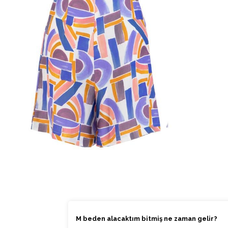
M beden alacaktım bitmiş ne zaman gelir?