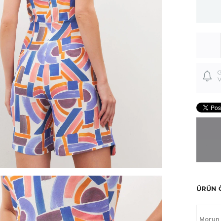
G
V
ÜRÜN 
Morun 