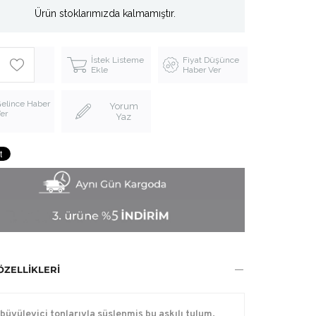
Ürün stoklarımızda kalmamıştır.
İstek Listeme
Fiyat Düşünce
Ekle
Haber Ver
elince Haber
Yorum
er
Yaz
ÖZELLIKLERI
büyüleyici tonlarıyla süslenmiş bu askılı tulum,