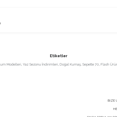
m
Etiketler
lum Modelleri
,
Yaz Sezonu İndirimleri
,
Doğal Kumaş
,
Sepette 70
,
Flash Ürü
BIZE 
H