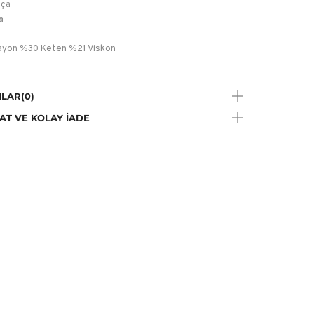
aça
a
yon %30 Keten %21 Viskon
LAR
(0)
AT VE KOLAY İADE
 çekimlerinde renkler ışık farklılığından dolayı
lik gösterebilir.
Talimatı:
Çamaşır makinesinde yıkanabilir; ancak
in narin ve hassas ayarında, yıkama işleminin narin
ve özellikle hassas giysileri korumaya yönelik ürünler bu
yıkanabilir., Çamaşır Suyu Konamaz
e Talimatı:
Düşük sıcaklıkta, max.110C ütülenebilir.
a Talimatı:
Trikloretilen hariç her tip solvent ile kuru
me yapılabilir.