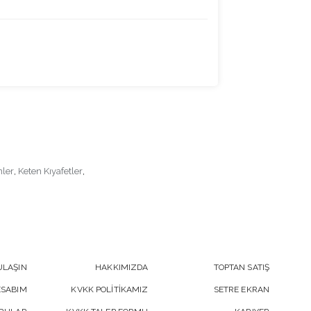
nler
,
Keten Kıyafetler
,
ULAŞIN
HAKKIMIZDA
TOPTAN SATIŞ
ESABIM
KVKK POLİTİKAMIZ
SETRE EKRAN