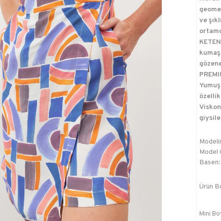
geomet
ve şık
ortamd
KETEN:
kumaş 
gözene
PREMIU
Yumuşa
özellik
Viskon 
giysile
Modelin
Model Ö
Basen:
Ürün B
Mini Bo