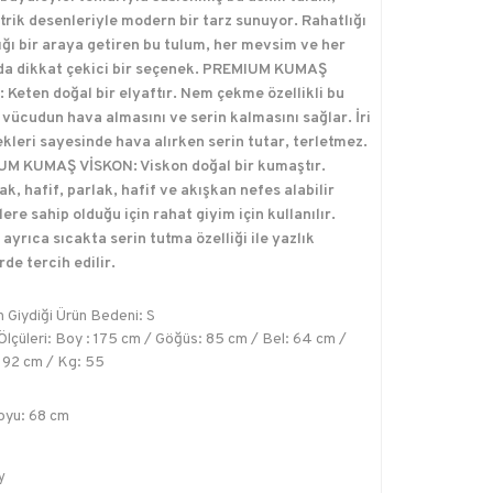
rik desenleriyle modern bir tarz sunuyor. Rahatlığı
lığı bir araya getiren bu tulum, her mevsim ve her
a dikkat çekici bir seçenek. PREMIUM KUMAŞ
 Keten doğal bir elyaftır. Nem çekme özellikli bu
vücudun hava almasını ve serin kalmasını sağlar. İri
kleri sayesinde hava alırken serin tutar, terletmez.
M KUMAŞ VİSKON: Viskon doğal bir kumaştır.
k, hafif, parlak, hafif ve akışkan nefes alabilir
lere sahip olduğu için rahat giyim için kullanılır.
ayrıca sıcakta serin tutma özelliği ile yazlık
rde tercih edilir.
 Giydiği Ürün Bedeni: S
lçüleri: Boy : 175 cm / Göğüs: 85 cm / Bel: 64 cm /
 92 cm / Kg: 55
oyu: 68 cm
y