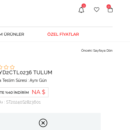
3
0
M ÜRÜNLER
ÖZEL FİYATLAR
Önceki Sayfaya Dön
1YD2CTL0236 TULUM
 Teslim Süresi
:
Aynı Gün
NA $
TE %40 İNDIRIM
du
ST20240S2823601