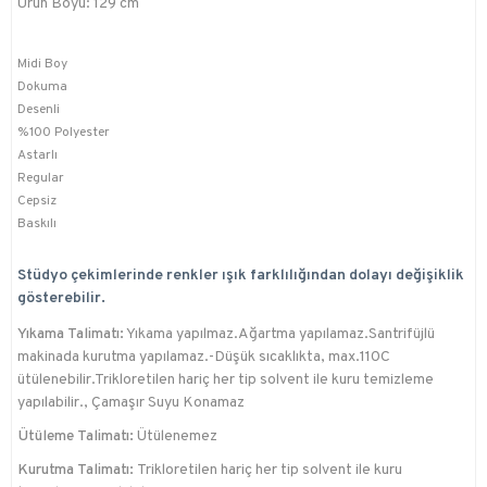
Ürün Boyu: 129 cm
Midi Boy
Dokuma
Desenli
%100 Polyester
Astarlı
Regular
Cepsiz
Baskılı
Stüdyo çekimlerinde renkler ışık farklılığından dolayı değişiklik
gösterebilir.
Yıkama Talimatı:
Yıkama yapılmaz.Ağartma yapılamaz.Santrifüjlü
makinada kurutma yapılamaz.-Düşük sıcaklıkta, max.110C
ütülenebilir.Trikloretilen hariç her tip solvent ile kuru temizleme
yapılabilir., Çamaşır Suyu Konamaz
Ütüleme Talimatı:
Ütülenemez
Kurutma Talimatı:
Trikloretilen hariç her tip solvent ile kuru