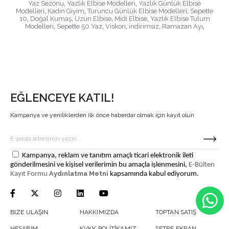
Yaz Sezonu
,
Yazlık Elbise Modelleri
,
Yazlık Günlük Elbise
Modelleri
,
Kadın Giyim
,
Turuncu Günlük Elbise Modelleri
,
Sepette
10
,
Doğal Kumaş
,
Uzun Elbise
,
Midi Elbise
,
Yazlık Elbise Tulum
Modelleri
,
Sepette 50 Yaz
,
Viskon
,
indirimsiz
,
Ramazan Ayı
,
EĞLENCEYE KATIL!
Kampanya ve yeniliklerden ilk önce haberdar olmak için kayıt olun
Kampanya, reklam ve tanıtım amaçlı ticari elektronik ileti
gönderilmesini ve kişisel verilerimin bu amaçla işlenmesini,
E-Bülten
Aydınlatma Metni
Kayıt Formu
kapsamında kabul ediyorum.
BIZE ULAŞIN
HAKKIMIZDA
TOPTAN SATIŞ
HESABIM
KVKK POLİTİKAMIZ
SETRE EKRAN