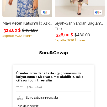
1
1
Mavi Keten Katışımlı İp Askılı Desenli Tam Kalıp Elbise
Siyah-Sarı Yandan Bağlamalı Yırtmaç Detaylı Truvakar Kol Desenli Elbise
12
324,80 $
$464.00
336,00 $
$480.00
Sepette %30 İndirim
Sepette %30 İndirim
Soru&Cevap
Ürünlerinizin daha fazla ilgi görmesini mi
istiyorsunuz? Size yardımcı olabiliriz. takip-
cifavori com tireyisilin
*** *** - 15 Şub 2025
Setre satıcısının cevabı
Teşekkür ederiz