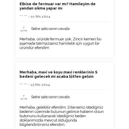
Elbise de fermuar var mı? Hamileyim de
yandan sıkma yapar mı
*** *** - 22 Nis 2024
Setre satıcısının cevabı
Merhaba, üründe fermuar yok, Zincir kemeri bu
aşamada takmazsanız hamilelik için uygun bir
üründür efendim
Merhaba, mavi ve koyu mavi renklerinin S
bedeni gelecek mi acaba lütfen gelsin
*** *** - 23 Nis 2024
Setre satıcısının cevabı
Merhaba, gelebilir efendim. Dilerseniz istediğiniz
bedenin üzerinde bulunun gelince haberin olsun
butonunu kullanarak istediğiniz beden
stoklarımızda mevcut olduğunda
bilgilendirilirsiniz efendim.