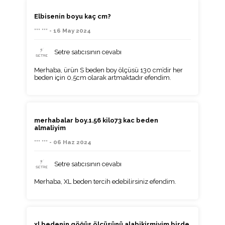
Elbisenin boyu kaç cm?
*** *** - 16 May 2024
Setre satıcısının cevabı
Merhaba, ürün S beden boy ölçüsü 130 cm’dir her
beden için 0,5cm olarak artmaktadır efendim.
merhabalar boy.1.56 kilo73 kac beden
almaliyim
*** *** - 06 Haz 2024
Setre satıcısının cevabı
Merhaba, XL beden tercih edebilirsiniz efendim.
xl bedenin göğüs ölçüsünü alabikirmiyim birde