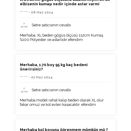
elbisenin kumaşı nedir içinde astar varmi
*** *** - 08 Haz 2024
Setre satıcısının cevabı
Merhaba, XL beden göğüs ölçüsü 112cm Kumaş
%100 Polyester ve astarlıdır efendim
Merhaba, 1.70 boy 95 kg kaç bedeni
önerirsiniz?
*** *** - 07 Haz 2024
Setre satıcısının cevabı
Merhaba,model rahat kalıp beden olarak XL olur
fakar omuz ve kol evleri kasacaktır. efendim
Merhaba kol boyunu öğrenmem mümkün mü ?