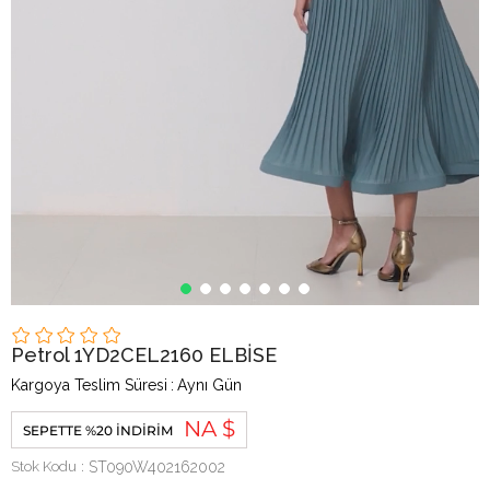
Petrol 1YD2CEL2160 ELBİSE
Kargoya Teslim Süresi
:
Aynı Gün
NA $
SEPETTE %20 İNDIRIM
Stok Kodu
ST090W402162002