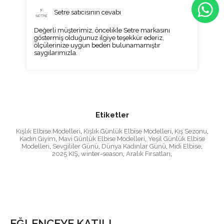
Setre satıcısının cevabı
Değerli müşterimiz, öncelikle Setre markasını
göstermiş olduğunuz ilgiye teşekkür ederiz,
ölçülerinize uygun beden bulunamamıştır
saygılarımızla.
Etiketler
Kışlık Elbise Modelleri
,
Kışlık Günlük Elbise Modelleri
,
Kış Sezonu
,
Kadın Giyim
,
Mavi Günlük Elbise Modelleri
,
Yeşil Günlük Elbise
Modelleri
,
Sevgililer Günü
,
Dünya Kadınlar Günü
,
Midi Elbise
,
2025 KIŞ
,
winter-season
,
Aralık Fırsatları
,
EĞLENCEYE KATIL!