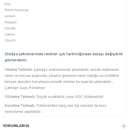
Düz
%100 Polyester
Astarlı
Regular
Günlük
Cepsiz
Zincirli
Stüdyo çekimlerinde renkler ışık farklılığından dolayı değişiklik
gösterebilir.
Yıkama Talimatı:
Çamaşır makinesinde yıkanabilir; ancak makinenin
narin ve hassas ayarında, yıkama işleminin narin olduğu ve özellikle
hassas giysileri korumaya yönelik ürünler bu ayarda yıkanabilir.,
Çamaşır Suyu Konamaz
Ütüleme Talimatı:
Düşük sıcaklıkta, max.110C ütülenebilir.
Kurutma Talimatı:
Trikloretilen hariç her tip solvent ile kuru
temizleme yapılabilir.
YORUMLAR
(0)