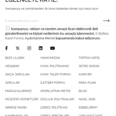
Kampanya ve yeniliklerden ilk önce haberdar olmak için kayıt olun
Kampanya, reklam ve tanıtım amaçlı ticari elektronik ileti
gönderilmesini ve kişisel verilerimin bu amaçla işlenmesini,
E-Bülten
Aydınlatma Metni
Kayıt Formu
kapsamında kabul ediyorum.
BIZE ULAŞIN
HAKKIMIZDA
TOPTAN SATIŞ
HESABIM
KVKK POLİTİKAMIZ
SETRE EKRAN
SIKÇA SORULAN
KVKK TALEP FORMU
KARIYER
SORULAR
İLETİŞİM FORMU
PARA PUAN
MAĞAZALARIMIZ
AYDINLATMA METNİ
BLOG
MÜŞTERİ HİZMETLERİ
GIZLILIK POLITIKALARI
NASIL İADE
SIPARIŞ TAKIBI
ÇEREZ POLİTİKASI
EDEBİLİRİM?
KAMPANYALAR
ÇEREZ TERCİHLERİ
ÜYELİKSİZ İADE