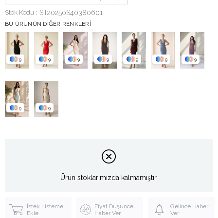
Stok Kodu
ST20250S40380601
BU ÜRÜNÜN DIĞER RENKLERI
9
9
9
9
9
9
9
9
9
Ürün stoklarımızda kalmamıştır.
İstek Listeme
Fiyat Düşünce
Gelince Haber
Ekle
Haber Ver
Ver