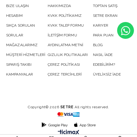
BIZE ULAŞIN
HAKKIMIZDA
TOPTAN SATIŞ
HESABIM
KVKK POLİTİKAMIZ
SETRE EKRAN
SIKÇA SORULAN
KVKK TALEP FORMU
KARIYER
SORULAR
İLETİŞİM FORMU
PARA PUAN
MAĞAZALARIMIZ
AYDINLATMA METNİ
BLOG
MÜŞTERİ HİZMETLERİ
GIZLILIK POLITIKALARI
NASIL İADE
SIPARIŞ TAKIBI
ÇEREZ POLİTİKASI
EDEBİLİRİM?
KAMPANYALAR
ÇEREZ TERCİHLERİ
ÜYELİKSİZ İADE
Copyright© 2026
SETRE
All rights reserved.
Google Play
App Store