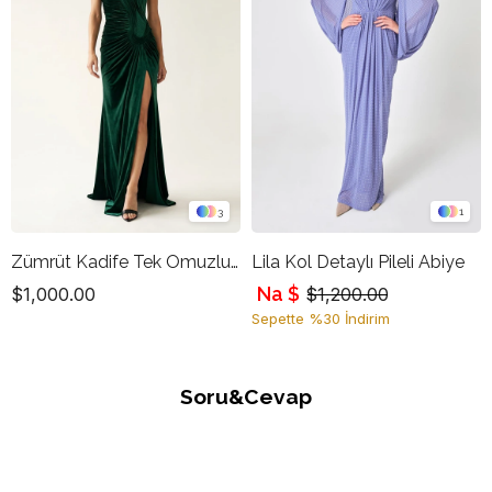
3
1
Zümrüt Kadife Tek Omuzlu Drapeli Uzun Abiye Elbise
Lila Kol Detaylı Pileli Abiye
Na $
$1,000.00
$1,200.00
Sepette %30 İndirim
Soru&Cevap