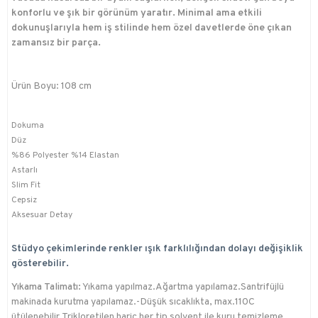
konforlu ve şık bir görünüm yaratır. Minimal ama etkili
dokunuşlarıyla hem iş stilinde hem özel davetlerde öne çıkan
zamansız bir parça.
Ürün Boyu: 108 cm
Dokuma
Düz
%86 Polyester %14 Elastan
Astarlı
Slim Fit
Cepsiz
Aksesuar Detay
Stüdyo çekimlerinde renkler ışık farklılığından dolayı değişiklik
gösterebilir.
Yıkama Talimatı:
Yıkama yapılmaz.Ağartma yapılamaz.Santrifüjlü
makinada kurutma yapılamaz.-Düşük sıcaklıkta, max.110C
ütülenebilir.Trikloretilen hariç her tip solvent ile kuru temizleme