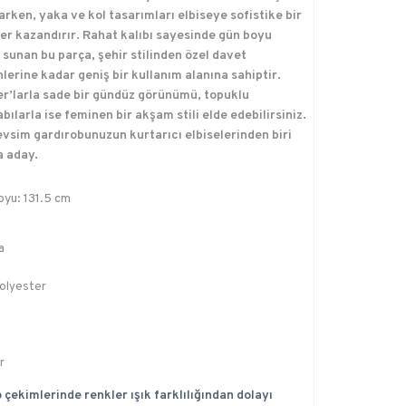
arken, yaka ve kol tasarımları elbiseye sofistike bir
er kazandırır. Rahat kalıbı sayesinde gün boyu
 sunan bu parça, şehir stilinden özel davet
lerine kadar geniş bir kullanım alanına sahiptir.
r’larla sade bir gündüz görünümü, topuklu
ılarla ise feminen bir akşam stili elde edebilirsiniz.
vsim gardırobunuzun kurtarıcı elbiselerinden biri
 aday.
oyu: 131.5 cm
a
olyester
r
 çekimlerinde renkler ışık farklılığından dolayı