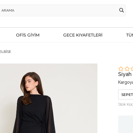
OFİS GİYİM
GECE KIYAFETLERİ
TÜ
ELBİSE
Siya
Kargoya
SEPET
Stok Ko