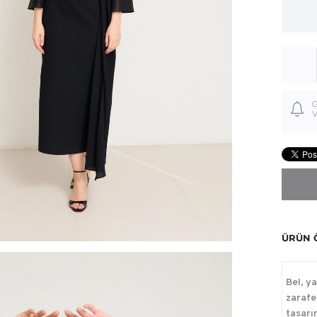
G
V
ÜRÜN 
Bel, y
zarafe
tasarı