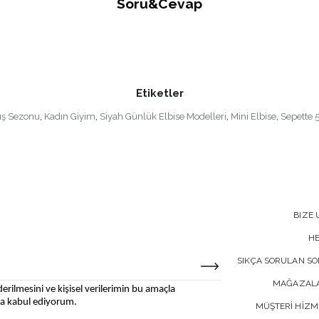
Soru&Cevap
Etiketler
ış Sezonu
,
Kadın Giyim
,
Siyah Günlük Elbise Modelleri
,
Mini Elbise
,
Sepette 
BIZE 
H
SIKÇA SORULAN S
MAĞAZALA
erilmesini ve kişisel verilerimin bu amaçla
 kabul ediyorum.
MÜŞTERİ HİZM