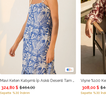
1
Mavi Keten Katışımlı İp Askılı Desenli Tam Kalıp Elbise
324,80 $
308,00 $
$464.00
$4
Sepette %30 İndirim
Sepette %30 İndi