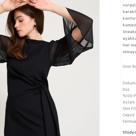
vurgul
karakt
konfor
kombin
Sneake
ayakkab
Her me
olmaya
Ürün B
Dokum
Düz
%100 P
Astarlı
Slim Fit
Cepsiz
Fermua
Stüdyo