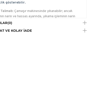
lik gösterebilir.
Talimatı:
Çamaşır makinesinde yıkanabilir; ancak
in narin ve hassas ayarında, yıkama işleminin narin
ve özellikle hassas giysileri korumaya yönelik ürünler bu
LAR
(0)
yıkanabilir., Çamaşır Suyu Konamaz
AT VE KOLAY İADE
e Talimatı:
Düşük sıcaklıkta, max.110C ütülenebilir.
a Talimatı:
Trikloretilen hariç her tip solvent ile kuru
me yapılabilir.