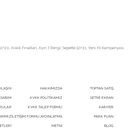
50+20
,
Aralık Fırsatları
,
Ayın 7 Rengi
,
Sepette 50+21
,
Yeni Yıl Kampanyası
,
ULAŞIN
HAKKIMIZDA
TOPTAN SATIŞ
ESABIM
KVKK POLİTİKAMIZ
SETRE EKRAN
ORULAR
KVKK TALEP FORMU
KARIYER
RIMIZ
İLETİŞİM FORMU AYDINLATMA
PARA PUAN
ETLERİ
METNİ
BLOG