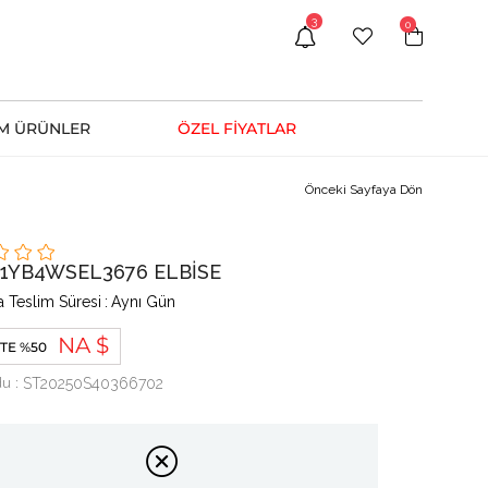
3
0
M ÜRÜNLER
ÖZEL FİYATLAR
Önceki Sayfaya Dön
h 1YB4WSEL3676 ELBİSE
 Teslim Süresi
:
Aynı Gün
NA $
TE %50
du
ST20250S40366702