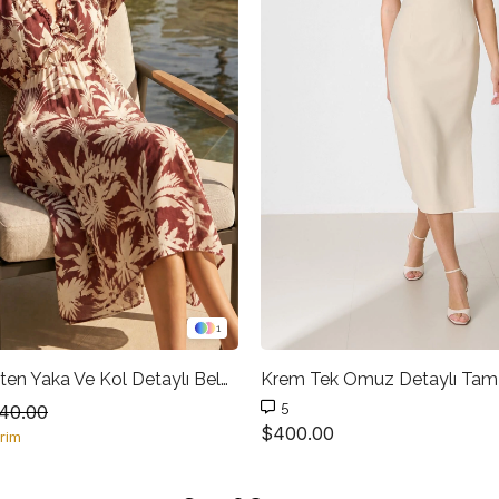
1
Vişne %100 Keten Yaka Ve Kol Detaylı Belden Oturtmalı Midi Boy Desenli Keten Elbise
5
40.00
$400.00
rim