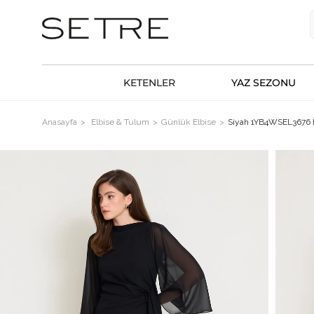
KETENLER
YAZ SEZONU
Anasayfa
Elbise & Tulum
Günlük Elbise
Siyah 1YB4WSEL3676 