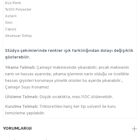
Düz Renk
%100 Polyester
Astarlı
Slim
Cepsiz
Aksesuar Detay
Stüdyo çekimlerinde renkler ışık farklılığından dolayı değişiklik
gösterebilir.
Yıkama Talimatı:
Çamaşır makinesinde yıkanabilir; ancak makinenin
narin ve hassas ayarında, yıkama işleminin narin olduğu ve özellikle
hassas giysileri korumaya yönelik ürünler bu ayarda yıkanabilir.,
Çamaşır Suyu Konamaz
Ütüleme Talimatı:
Düşük sıcaklıkta, max.110C ütülenebilir.
Kurutma Talimatı:
Trikloretilen hariç her tip solvent ile kuru
temizleme yapılabilir.
YORUMLAR
(0)