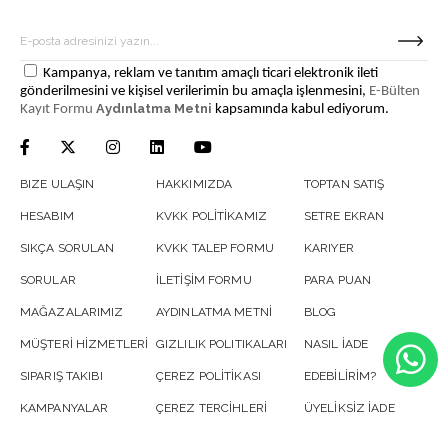
Kampanya, reklam ve tanıtım amaçlı ticari elektronik ileti
gönderilmesini ve kişisel verilerimin bu amaçla işlenmesini,
E-Bülten
Aydınlatma Metni
Kayıt Formu
kapsamında kabul ediyorum.
BIZE ULAŞIN
HAKKIMIZDA
TOPTAN SATIŞ
HESABIM
KVKK POLİTİKAMIZ
SETRE EKRAN
SIKÇA SORULAN
KVKK TALEP FORMU
KARIYER
SORULAR
İLETİŞİM FORMU
PARA PUAN
MAĞAZALARIMIZ
AYDINLATMA METNİ
BLOG
MÜŞTERİ HİZMETLERİ
GIZLILIK POLITIKALARI
NASIL İADE
SIPARIŞ TAKIBI
ÇEREZ POLİTİKASI
EDEBİLİRİM?
KAMPANYALAR
ÇEREZ TERCİHLERİ
ÜYELİKSİZ İADE