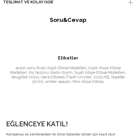
TESLIMAT VE KOLAY İADE
Soru&Cevap
Etiketler
sezon sonu finali
,
Kışlık Elbise Modelleri
,
Kışlık Abiye Elbise
Modelleri
,
Kış Sezonu
,
Kadın Giyim
,
Siyah Abiye Elbise Modelleri
,
Sevgililer Günü
,
Gece Elbisesi
,
Flash Ürünler
,
2025 KIŞ
,
Sepette
50+20
,
winter-season
,
Mini Abiye Elbise
,
EĞLENCEYE KATIL!
Kampanya ve yeniliklerden ilk önce haberdar olmak için kayıt olun