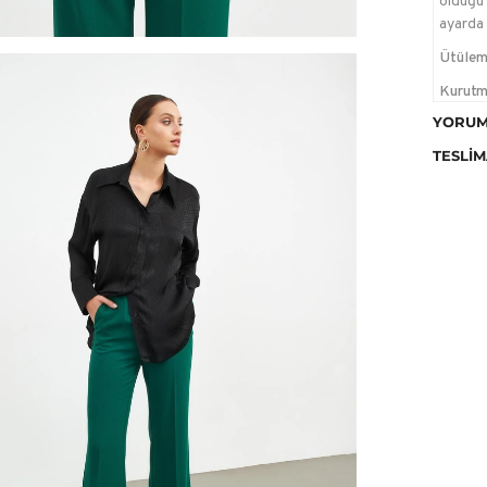
olduğu 
ayarda 
Ütülem
Kurutm
temizle
YORUM
TESLIM