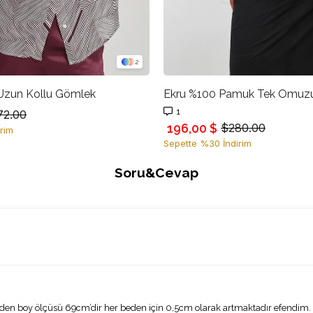
2
 Uzun Kollu Gömlek
1
72.00
196,00 $
$280.00
rim
Sepette %30 İndirim
Soru&Cevap
?
en boy ölçüsü 69cm’dir her beden için 0,5cm olarak artmaktadır efendim.