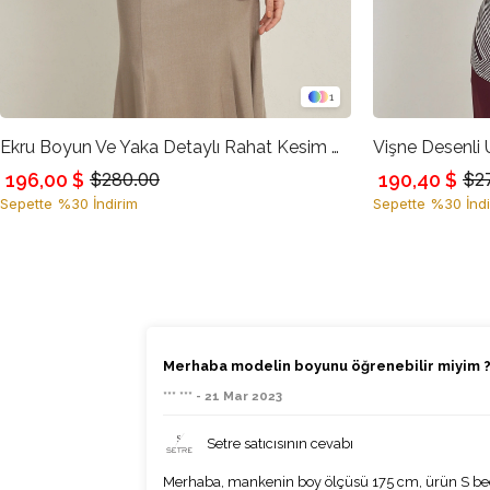
1
Ekru Boyun Ve Yaka Detaylı Rahat Kesim Gömlek
Vişne Desenli
196,00 $
190,40 $
$280.00
$2
Sepette %30 İndirim
Sepette %30 İndi
Merhaba modelin boyunu öğrenebilir miyim 
*** *** - 21 Mar 2023
Setre satıcısının cevabı
Merhaba, mankenin boy ölçüsü 175 cm, ürün S bed