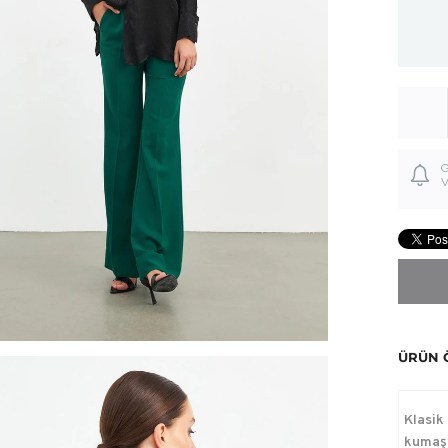
G
V
ÜRÜN 
Klasik
kumaş 