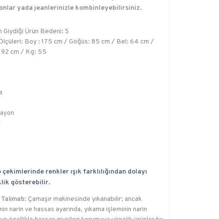
onlar yada jeanlerinizle kombinleyebilirsiniz.
 Giydiği Ürün Bedeni: S
lçüleri: Boy : 175 cm / Göğüs: 85 cm / Bel: 64 cm /
 92 cm / Kg: 55
a
ayon
r
 çekimlerinde renkler ışık farklılığından dolayı
lik gösterebilir.
Talimatı:
Çamaşır makinesinde yıkanabilir; ancak
in narin ve hassas ayarında, yıkama işleminin narin