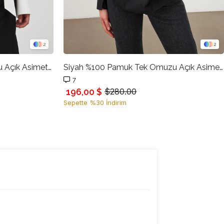
2
2
Ekru %100 Pamuk Tek Omuzu Açık Asimetrik Yapılı Belden Bağlama Detaylı Uzun Kollu Geniş Kesim Gömlek
Siyah %100 Pamuk Tek Omuzu Açık Asimetrik Yapılı Belden Bağlama Detaylı Uzun Kollu Geniş Kesim Gömlek
7
196,00 $
$280.00
Sepette %30 İndirim