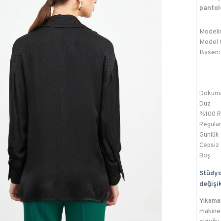
pantol
Modelin
Model Ö
Basen:
Dokum
Düz
%100 R
Regula
Günlük
Cepsiz
Boş
Stüdyo
değişik
Yıkama 
makinen