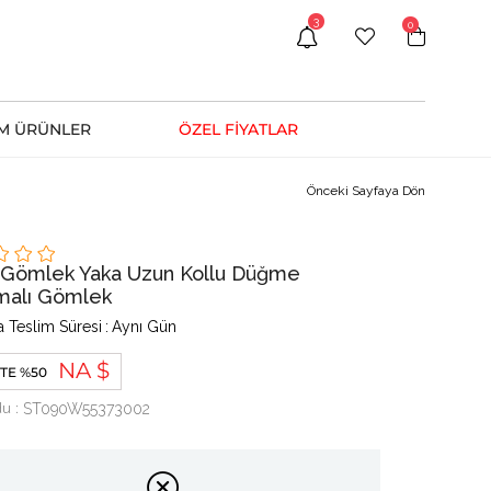
3
0
M ÜRÜNLER
ÖZEL FİYATLAR
Önceki Sayfaya Dön
 Gömlek Yaka Uzun Kollu Düğme
malı Gömlek
 Teslim Süresi
:
Aynı Gün
NA $
TE %50
du
ST090W55373002