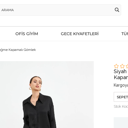
OFİS GİYİM
GECE KIYAFETLERİ
TÜ
Düğme Kapamalı Gömlek
Siyah
Kapa
Kargoya
SEPET
Stok Ko