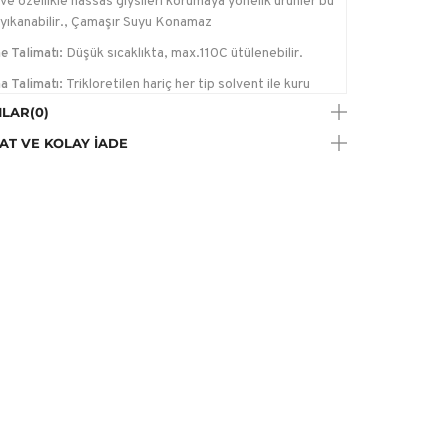
ve özellikle hassas giysileri korumaya yönelik ürünler bu
yıkanabilir., Çamaşır Suyu Konamaz
e Talimatı:
Düşük sıcaklıkta, max.110C ütülenebilir.
a Talimatı:
Trikloretilen hariç her tip solvent ile kuru
me yapılabilir.
LAR
(0)
AT VE KOLAY İADE