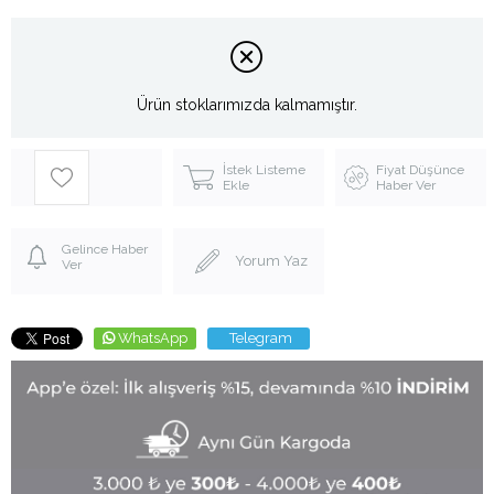
Ürün stoklarımızda kalmamıştır.
İstek Listeme
Fiyat Düşünce
Ekle
Haber Ver
Gelince Haber
Yorum Yaz
Ver
WhatsApp
Telegram