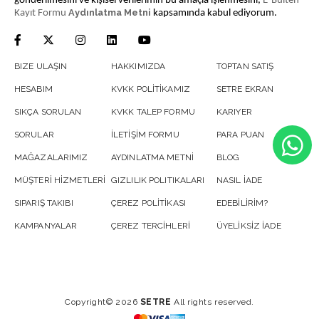
gönderilmesini ve kişisel verilerimin bu amaçla işlenmesini,
E-Bülten
Aydınlatma Metni
Kayıt Formu
kapsamında kabul ediyorum.
BIZE ULAŞIN
HAKKIMIZDA
TOPTAN SATIŞ
HESABIM
KVKK POLİTİKAMIZ
SETRE EKRAN
SIKÇA SORULAN
KVKK TALEP FORMU
KARIYER
SORULAR
İLETİŞİM FORMU
PARA PUAN
MAĞAZALARIMIZ
AYDINLATMA METNİ
BLOG
MÜŞTERİ HİZMETLERİ
GIZLILIK POLITIKALARI
NASIL İADE
SIPARIŞ TAKIBI
ÇEREZ POLİTİKASI
EDEBİLİRİM?
KAMPANYALAR
ÇEREZ TERCİHLERİ
ÜYELİKSİZ İADE
Copyright© 2026
SETRE
All rights reserved.