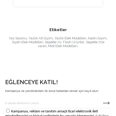
Etiketler
Yaz Sezonu
,
Yazlık Alt Giyim
,
Yazlık Etek Modelleri
,
Kadın Giyim
,
Siyah Etek Modelleri
,
Sepette 70
,
Flash Ürünler
,
Sepette 70e
varan
,
Midi Etek Modelleri
,
EĞLENCEYE KATIL!
Kampanya ve yeniliklerden ilk önce haberdar olmak için kayıt olun
Kampanya, reklam ve tanıtım amaçlı ticari elektronik ileti