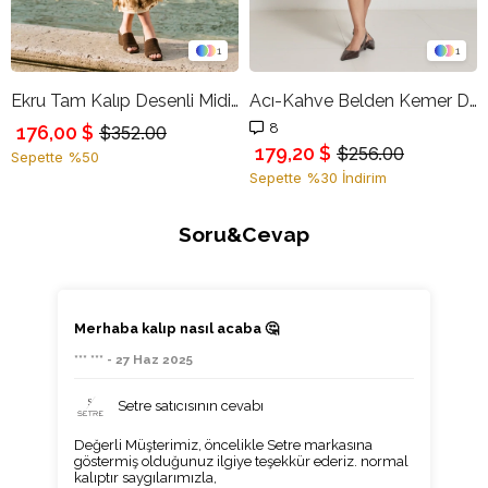
1
1
Ekru Tam Kalıp Desenli Midi Boy Etek
Acı-Kahve Belden Kemer Detaylı Çizgili Midi Boy Etek
8
176,00 $
$352.00
179,20 $
$256.00
Sepette %50
Sepette %30 İndirim
Soru&Cevap
Merhaba kalıp nasıl acaba 🤔
*** *** - 27 Haz 2025
Setre satıcısının cevabı
Değerli Müşterimiz, öncelikle Setre markasına
göstermiş olduğunuz ilgiye teşekkür ederiz. normal
kalıptır saygılarımızla,