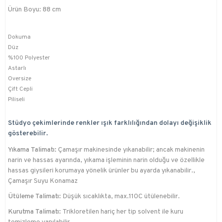
Ürün Boyu: 88 cm
Dokuma
Düz
%100 Polyester
Astarlı
Oversize
Çift Cepli
Piliseli
Stüdyo çekimlerinde renkler ışık farklılığından dolayı değişiklik
gösterebilir.
Yıkama Talimatı:
Çamaşır makinesinde yıkanabilir; ancak makinenin
narin ve hassas ayarında, yıkama işleminin narin olduğu ve özellikle
hassas giysileri korumaya yönelik ürünler bu ayarda yıkanabilir.,
Çamaşır Suyu Konamaz
Ütüleme Talimatı:
Düşük sıcaklıkta, max.110C ütülenebilir.
Kurutma Talimatı:
Trikloretilen hariç her tip solvent ile kuru