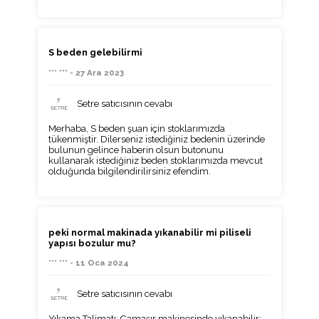
S beden gelebilirmi
*** *** - 27 Ara 2023
Setre satıcısının cevabı
Merhaba, S beden şuan için stoklarımızda
tükenmiştir. Dilerseniz istediğiniz bedenin üzerinde
bulunun gelince haberin olsun butonunu
kullanarak istediğiniz beden stoklarımızda mevcut
olduğunda bilgilendirilirsiniz efendim.
peki normal makinada yıkanabilir mi piliseli
yapısı bozulur mu?
*** *** - 11 Oca 2024
Setre satıcısının cevabı
Yıkama Talimatı: Çamaşır makinesinde yıkanabilir;