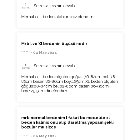
Setre satıcısının cevabı
Merhaba, L beden alabilirsiniz efendim
Mrb l ve Xl bedenin ölçüsü nedir
*** *** - 04 May 2024
Setre satıcısının cevabı
Merhaba, L beden ölçüleri göğüs: 76-82cm bel: 78-
82cm basen:82-86cm boy:125cm XL beden ölçüleri
göğüs:80-84cm bel:82-86cm basen:86-90cm
boy:125.5cm'dir efendim
mrb normal bedenim l fakat bu modelde xl
beden kalmis onu alıp daraltma yapsam şekli
bozulur mu sizce
*** *** - 06 May 2024