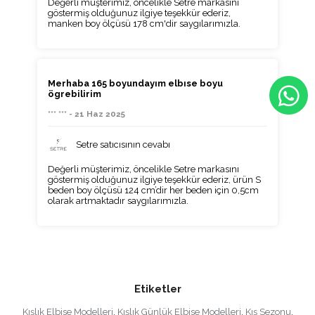
Değerli müşterimiz, öncelikle Setre markasını
göstermiş olduğunuz ilgiye teşekkür ederiz,
manken boy ölçüsü 178 cm'dir saygılarımızla.
Merhaba 165 boyundayım elbıse boyu
ögrebilirim
*** *** - 21 Haz 2025
Setre satıcısının cevabı
Değerli müşterimiz, öncelikle Setre markasını
göstermiş olduğunuz ilgiye teşekkür ederiz, ürün S
beden boy ölçüsü 124 cm’dir her beden için 0,5cm
olarak artmaktadır saygılarımızla.
Etiketler
Kışlık Elbise Modelleri
,
Kışlık Günlük Elbise Modelleri
,
Kış Sezonu
,