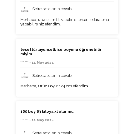
Setre satıcısının cevabı
Merhaba, ürün slim fit kalıptır, dilerseniz daraltma
yapabilirsiniz efendim.
tesettürluyum.elbise boyunu öğrenebilir
miyim
*** *** - 11 May 2024
Setre satıcısının cevabı
Merhaba, Ürün Boyu: 124 cm efendim
160 boy 83 kiloya xl olur mu
*** *** - 11 May 2024
Setre satıcısının cevabı