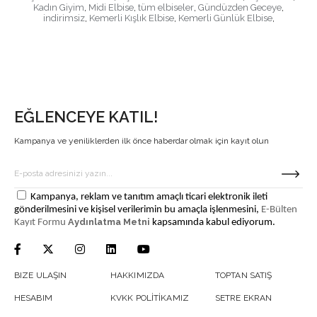
Kadın Giyim
,
Midi Elbise
,
tüm elbiseler
,
Gündüzden Geceye
,
indirimsiz
,
Kemerli Kışlık Elbise
,
Kemerli Günlük Elbise
,
EĞLENCEYE KATIL!
Kampanya ve yeniliklerden ilk önce haberdar olmak için kayıt olun
Kampanya, reklam ve tanıtım amaçlı ticari elektronik ileti
gönderilmesini ve kişisel verilerimin bu amaçla işlenmesini,
E-Bülten
Aydınlatma Metni
Kayıt Formu
kapsamında kabul ediyorum.
BIZE ULAŞIN
HAKKIMIZDA
TOPTAN SATIŞ
HESABIM
KVKK POLİTİKAMIZ
SETRE EKRAN