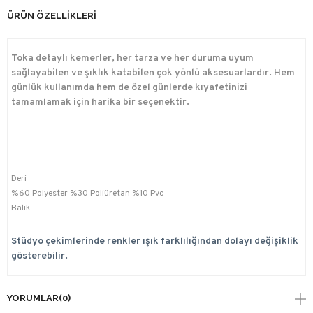
ÜRÜN ÖZELLIKLERI
Toka detaylı kemerler, her tarza ve her duruma uyum
sağlayabilen ve şıklık katabilen çok yönlü aksesuarlardır. Hem
günlük kullanımda hem de özel günlerde kıyafetinizi
tamamlamak için harika bir seçenektir.
Deri
%60 Polyester %30 Poliüretan %10 Pvc
Balık
Stüdyo çekimlerinde renkler ışık farklılığından dolayı değişiklik
gösterebilir.
YORUMLAR
(0)