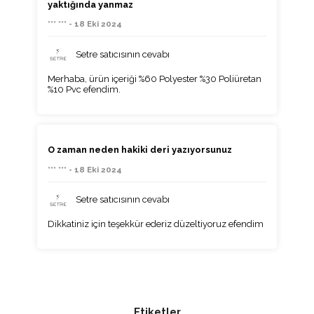
yaktığında yanmaz
*** *** - 18 Eki 2024
Setre satıcısının cevabı
Merhaba, ürün içeriği %60 Polyester %30 Poliüretan
%10 Pvc efendim.
O zaman neden hakiki deri yazıyorsunuz
*** *** - 18 Eki 2024
Setre satıcısının cevabı
Dikkatiniz için teşekkür ederiz düzeltiyoruz efendim
Etiketler