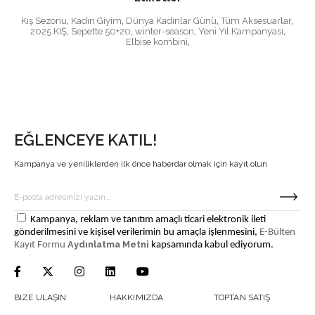
Kış Sezonu
,
Kadın Giyim
,
Dünya Kadınlar Günü
,
Tüm Aksesuarlar
,
2025 KIŞ
,
Sepette 50+20
,
winter-season
,
Yeni Yıl Kampanyası
,
Elbise kombini
,
EĞLENCEYE KATIL!
Kampanya ve yeniliklerden ilk önce haberdar olmak için kayıt olun
Kampanya, reklam ve tanıtım amaçlı ticari elektronik ileti
gönderilmesini ve kişisel verilerimin bu amaçla işlenmesini,
E-Bülten
Aydınlatma Metni
Kayıt Formu
kapsamında kabul ediyorum.
BIZE ULAŞIN
HAKKIMIZDA
TOPTAN SATIŞ