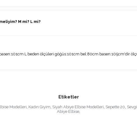
tmeliyim? M mi? L mi?
sen:101cm L beden ölçüleri göğüs:101cm bel:80cm basen:105cm'dir ölçüler
Etiketler
Elbise Modelleri
,
Kadın Giyim
,
Siyah Abiye Elbise Modelleri
,
Sepette 20
,
Sevgi
Abiye Elbise
,