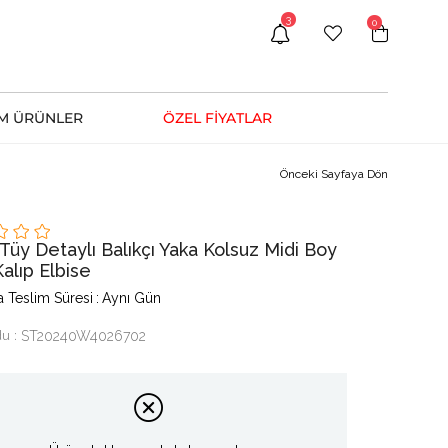
3
0
M ÜRÜNLER
ÖZEL FİYATLAR
Önceki Sayfaya Dön
 Tüy Detaylı Balıkçı Yaka Kolsuz Midi Boy
alıp Elbise
 Teslim Süresi
:
Aynı Gün
du
ST20240W4026702