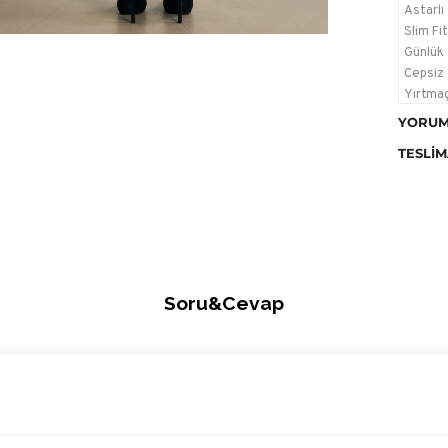
Astarlı
Slim Fit
Günlük
Cepsiz
Yırtmaç
YORUM
Stüdyo
değişik
TESLIM
Yıkama 
makinen
olduğu 
ayarda 
Ütülem
Soru&Cevap
Kurutm
temizle