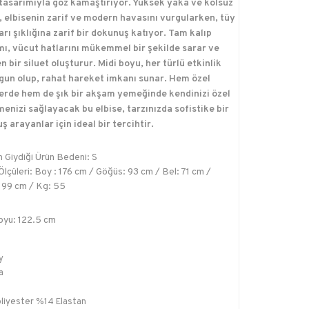
tasarımıyla göz kamaştırıyor. Yüksek yaka ve kolsuz
, elbisenin zarif ve modern havasını vurgularken, tüy
rı şıklığına zarif bir dokunuş katıyor. Tam kalıp
mı, vücut hatlarını mükemmel bir şekilde sarar ve
 bir siluet oluşturur. Midi boyu, her türlü etkinlik
ygun olup, rahat hareket imkanı sunar. Hem özel
erde hem de şık bir akşam yemeğinde kendinizi özel
menizi sağlayacak bu elbise, tarzınızda sofistike bir
 arayanlar için ideal bir tercihtir.
 Giydiği Ürün Bedeni: S
lçüleri: Boy : 176 cm / Göğüs: 93 cm / Bel: 71 cm /
 99 cm / Kg: 55
oyu: 122.5 cm
y
a
liyester %14 Elastan