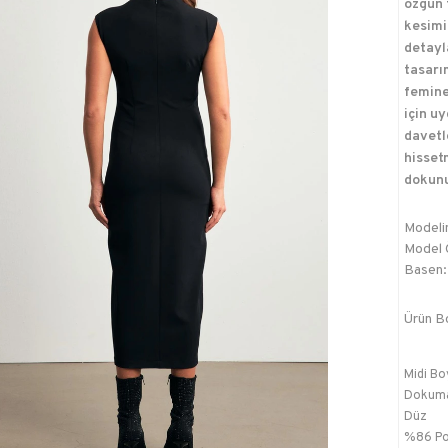
özgün 
kesimi
detayla
tasarı
feminen
için u
davetl
hisset
dokunuş
Modelin
Model Ö
Basen:
Ürün B
Midi Bo
Dokum
Düz
%86 Po