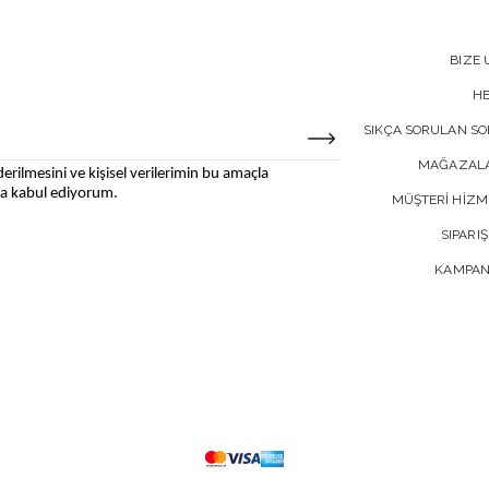
BIZE 
H
SIKÇA SORULAN S
MAĞAZALA
erilmesini ve kişisel verilerimin bu amaçla
 kabul ediyorum.
MÜŞTERİ HİZM
SIPARIŞ
KAMPAN