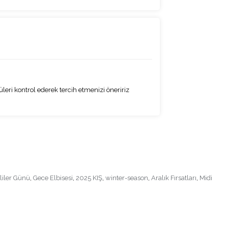
i kontrol ederek tercih etmenizi öneririz
liler Günü
,
Gece Elbisesi
,
2025 KIŞ
,
winter-season
,
Aralık Fırsatları
,
Midi