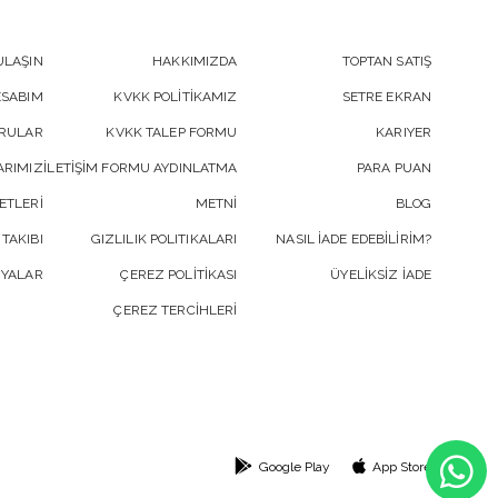
ULAŞIN
HAKKIMIZDA
TOPTAN SATIŞ
ESABIM
KVKK POLİTİKAMIZ
SETRE EKRAN
ORULAR
KVKK TALEP FORMU
KARIYER
RIMIZ
İLETİŞİM FORMU AYDINLATMA
PARA PUAN
ETLERİ
METNİ
BLOG
 TAKIBI
GIZLILIK POLITIKALARI
NASIL İADE EDEBİLİRİM?
YALAR
ÇEREZ POLİTİKASI
ÜYELİKSİZ İADE
ÇEREZ TERCİHLERİ
Google Play
App Store