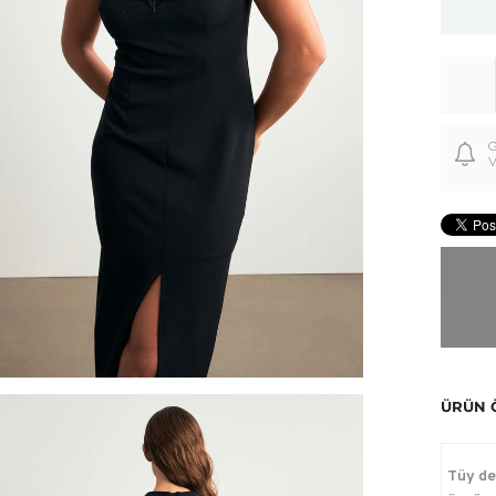
G
V
ÜRÜN 
Tüy de