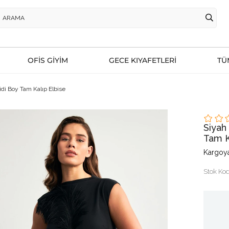
OFİS GİYİM
GECE KIYAFETLERİ
TÜ
idi Boy Tam Kalıp Elbise
Siyah
Tam K
Kargoya
Stok Ko