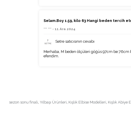
Selam.Boy 1.59, kilo 63 Hangi beden tercih e
*** *** - 11 Ara 2024
Setre satıcısının cevabı
Merhaba, M beden ölçüleri göğüs:97cm be:76cm ba
efendim.
sezon sonu finali
,
Yılbaşı Ürünleri
,
Kışlık Elbise Modelleri
,
Kışlık Abiye 