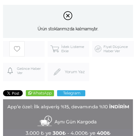
Ürün stoklarımızda kalmamıştır.
İstek Listeme
Fiyat Düşünce
Ekle
Haber Ver
Gelince Haber
Yorum Yaz
Ver
WhatsApp
Telegram