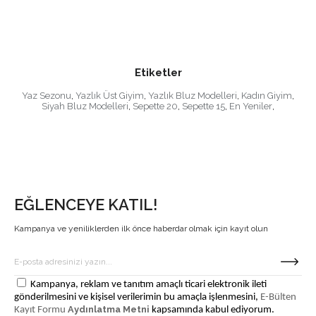
Etiketler
Yaz Sezonu
,
Yazlık Üst Giyim
,
Yazlık Bluz Modelleri
,
Kadın Giyim
,
Siyah Bluz Modelleri
,
Sepette 20
,
Sepette 15
,
En Yeniler
,
EĞLENCEYE KATIL!
Kampanya ve yeniliklerden ilk önce haberdar olmak için kayıt olun
Kampanya, reklam ve tanıtım amaçlı ticari elektronik ileti
gönderilmesini ve kişisel verilerimin bu amaçla işlenmesini,
E-Bülten
Aydınlatma Metni
Kayıt Formu
kapsamında kabul ediyorum.