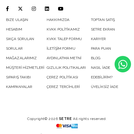
BIZE ULAŞIN
HAKKIMIZDA
TOPTAN SATIŞ
HESABIM
KVKK POLİTİKAMIZ
SETRE EKRAN
SIKÇA SORULAN
KVKK TALEP FORMU
KARIYER
SORULAR
İLETİŞİM FORMU
PARA PUAN
MAĞAZALARIMIZ
AYDINLATMA METNİ
BLOG
MÜŞTERİ HİZMETLERİ
GIZLILIK POLITIKALARI
NASIL İADE
SIPARIŞ TAKIBI
ÇEREZ POLİTİKASI
EDEBİLİRİM?
KAMPANYALAR
ÇEREZ TERCİHLERİ
ÜYELİKSİZ İADE
Copyright© 2026
SETRE
All rights reserved.