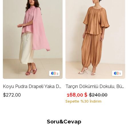
3
1
Koyu Pudra Drapeli Yaka Detaylı, Pelerin Formlu Rahat Kesim Bluz
Tarçın Dökümlü Dokulu, Büzgü Yakalı Uzun Kollu Rahat Kesim Bluz
168,00 $
$272.00
$240.00
Sepette %30 İndirim
Soru&Cevap